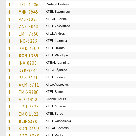
1
HKP-1106
Cretan Holidays
1
YNN-9943
KTEL Salaminas
1
PAZ-3055
KTEAL Florina
1
ZAZ-8030
KTEL Zakynthos
1
EMT-7660
KTEL Andros
1
INO-6225
KTEL Ioannina
1
PMK-4509
KTEL Drama
1
KON-1335
KTEL Rhodope
1
INX-8200
KTEAL Ioannina
1
KYK-8444
ΚΤΕΛ Κέρκυρα
1
PAZ-2571
KTEL Florina
1
AKM-5711
ΚΤΕΛ Λακωνίας
1
EMK-9880
KTEL Sifnos
1
AIP-3910
Grande Tours
1
TPH-7525
KTEL Arcadia
1
EMX-1122
KTEL Syros
1
KEB-5320
KTEL Cephalonia
1
KON-4399
KTEAL Komotini
1
POO-6948
ΚΤΕL Rodou