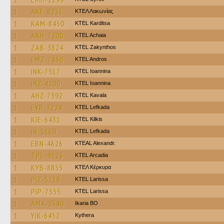
1
AKE-8251
ΚΤΕΛ Λακωνίας
1
KAM-8450
ΚΤΕL Karditsa
1
AXH-7200
KTEL Achaia
1
ZAB-3824
KTEL Zakynthos
1
EMZ-7450
KTEL Andros
1
INK-7517
KTEL Ioannina
1
INZ-4200
KTEL Ioannina
1
AHZ-7392
KTEL Kavala
1
EYB-3224
KTEL Lefkada
1
KIE-6431
KTEL Kilkis
1
IN-5160
KTEL Lefkada
1
EBN-4626
KTEAL Alexandr.
1
TPE-9126
KTEL Arcadia
1
KYB-8855
ΚΤΕΛ Κέρκυρα
1
PIZ-5718
KTEL Larissa
1
PIP-7555
KTEL Larissa
1
AMA-2540
Ikaria BO
1
YIK-6452
Kythera