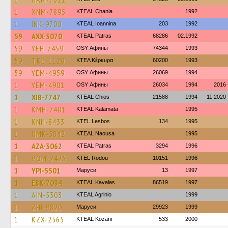
1
XNM-7895
KTEAL Chania
1992
1
INK-9700
KTEAL Ioannina
203
1992
59
AXX-3070
KTEAL Patras
68286
02.1992
59
YEH-7459
OSY Афины
74344
1993
59
TKE-1120
ΚΤΕΛ Κέρκυρα
60200
1993
59
YEM-4959
OSY Афины
26069
1994
1
YEM-4901
OSY Афины
26034
1994
2016
1
XIB-7747
KTEAL Chios
21588
1994
11.2020
1
KMH-7401
KTEAL Kalamata
1995
1
KNH-8433
KTEL Lesbos
134
1995
1
HMK-5842
KTEAL Naousa
1995
1
AZA-3062
KTEAL Patras
3294
1996
1
POM-2425
ΚΤΕL Rodou
10151
1996
1
YPI-5501
Маруси
13
1997
1
EBK-7094
KTEAL Kavalas
86519
1997
1
AIN-5303
KTEAL Agrinio
1999
1
ZHI-9820
Маруси
29923
1999
1
KZX-2565
KTEAL Kozani
533
2000