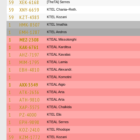
59
XEK-6168
[TheTA] Serres
59
XNY-6659
KTEL Chania–Reth.
59
KZT-4383
ΚΤΕL Kozani
1
HMK-8507
KTEL Imathia
1
EMH-1287
KTEL Andros
1
MEZ-2308
KTEAL Missolonghi
1
KAK-6761
KTEAL Karditsa
1
AHZ-7197
KTEAL Kavalas
1
MIM-1795
KTEAL Lamia
1
EBH-4810
KTEAL Alexandr.
1
KTEAL Komotini
1
AXX-3549
KTEAL Aigio
1
ATK-2636
KTEAL Arta
1
ATH-9810
KTEAL Arta
1
XAP-3575
KTEAL Chalkida
1
PZ-4000
KTEL Elis
1
EPH-9898
KTEAL Serres
1
KOZ-2410
KTEL Rhodope
59
KZM-1772
ΚΤΕL Kozani