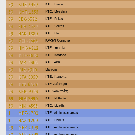
59
AHZ-6459
KTEL Evrou
59
KMT-1335
KTEL Messinia
59
EEK-6322
KTEL Pellas
59
EPH-3322
KTEL Serres
59
HAK-1880
KTEL Elis
59
XEH-8366
[OASA] Corinthia
59
HMK-6212
KTEL Imathia
59
KTE-4880
KTEL Kastoria
59
PAB-5906
KTEL Arta
59
IMZ-3910
Maroulis
59
KTA-8859
KTEL Kastoria
59
KYK-6579
ΚΤΕΛ Κέρκυρα
59
AKB-9359
ΚΤΕΛ Λακωνίας
59
MIM-7490
ΚΤΕL Phthiotis
59
MIM-4595
KTEL Livadia
1
MEZ-1700
KTEL Aitoloakarnanias
1
HAZ-1200
ΚΤΕL Phocis
59
MEZ-2399
KTEL Aitoloakarnanias
59
MEB-6448
KTEL Aitoloakarnanias