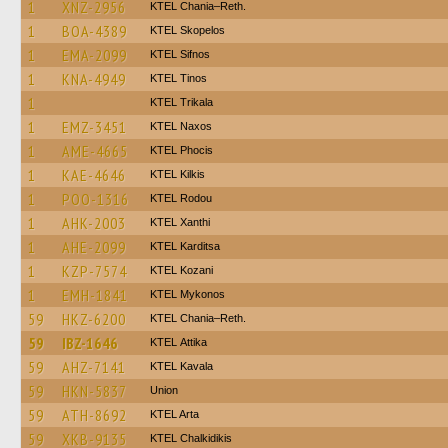
1
XNZ-2956
KTEL Chania–Reth.
1
BOA-4389
KTEL Skopelos
1
EMA-2099
KTEL Sifnos
1
KNA-4949
KTEL Tinos
1
ΚΤΕL Τrikala
1
EMZ-3451
KTEL Naxos
1
AME-4665
ΚΤΕL Phocis
1
KAE-4646
KTEL Kilkis
1
POO-1316
ΚΤΕL Rodou
1
AHK-2003
KTEL Xanthi
1
AHE-2099
ΚΤΕL Karditsa
1
KZP-7574
ΚΤΕL Kozani
1
EMH-1841
KTEL Mykonos
59
HKZ-6200
KTEL Chania–Reth.
59
IBZ-1646
KΤΕL Αttika
59
AHZ-7141
KTEL Kavala
59
HKN-5837
Union
59
ATH-8692
KTEL Arta
59
XKB-9135
ΚΤΕL Chalkidikis