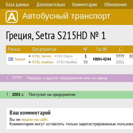
База данных
Дополнительно
Комментарии
Обновления
Автобусный транспорт
Греция, Setra S215HD № 1
Регион
Предприятие
№
Гос.№
С...
1
????
0
KTEL Samos
ΚΤΕΛ Σάμου
HMH-4244
Греция
59
2001
KTEL Imathias
ΚΤΕΛ Ημαθίας
↑
????
Передан в другое предприятие или на завод
↑
2001 г.
Поступил на предприятие
Ваш комментарий
Вы не
вошли на сайт
.
Комментарии могут оставлять только зарегистрированные пользов