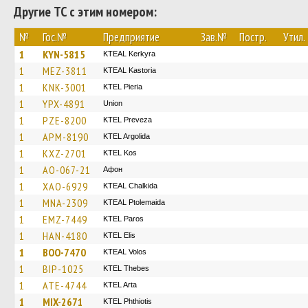
Другие ТС с этим номером:
№
Гос.№
Предприятие
Зав.№
Постр.
Утил.
1
KYN-5815
KTEAL Kerkyra
1
MEZ-3811
KTEAL Kastoria
1
KNK-3001
KTEL Pieria
1
YPX-4891
Union
1
PZE-8200
KTEL Preveza
1
APM-8190
KTEL Argolida
1
KXZ-2701
KTEL Kos
1
AO-067-21
Афон
1
XAO-6929
KTEAL Chalkida
1
MNA-2309
KTEAL Ptolemaida
1
EMZ-7449
KTEL Paros
1
HAN-4180
KTEL Elis
1
BOO-7470
KTEAL Volos
1
BIP-1025
KTEL Thebes
1
ATE-4744
KTEL Arta
1
MIX-2671
ΚΤΕL Phthiotis