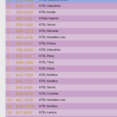
1
KEB-5320
KTEL Zakynthos
1
AXX-8100
KTEL Achaia
1
KNT-4101
KTEAL Katerini
1
EPN-5600
KTEL Serres
1
KMH-2172
KTEL Messinia
1
HKH-6196
KTEL Heraklion–Las.
1
PAB-5857
KTEL Florina
1
YHB-8004
KTEL Zakynthos
1
KNE-2401
KTEL Pieria
1
EMH-1841
KTEL Tinos
1
EMA-1095
KTEL Paros
1
KAZ-7080
ΚΤΕL Karditsa
1
KAK-7733
ΚΤΕL Karditsa
1
EPK-6400
KTEL Serres
1
KPH-9838
KTEL Corinthia
59
HKZ-4350
KTEL Heraklion–Las.
59
KAM-1459
ΚΤΕL Karditsa
59
PIT-3659
KTEL Larissa