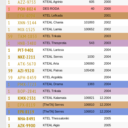
1
AZZ-9753
KTEAL Agrinio
605
2000
1
POH-8024
DES RODA
40
2000
1
EYA-4094
KTEL Lefkada
2001
1
XNN-5144
KTEAL Chania
101893
2002
1
MIX-1525
KTEAL Lamia
100652
2002
59
TKM-1853
ΚΤΕL Τrikala
2003
1
HNB-3480
KTEL Thesprotia
543
2003
1
PIT-9401
KTEAL Larissa
2004
1
NKE-2211
KTEAL Serres
1030
2004
1
ATK-5670
KTEAL Arta
106060
2004
59
AZI-9320
KTEAL Patras
105438
2004
59
APH-8459
KTEL Argolida
2004
1
PMX-7723
KTEAL Drama
1383
2004
1
BOP-2841
ΚΤΕL Τrikala
2004
1
KMX-2531
KTEAL Kalamata
106821
12.2004
1
EPX-8119
[TheTA] Serres
106810
12.2004
1
EPX-8119
[TheTA] Serres
106810
12.2004
1
NHA-8491
KTEL Thessaloniki
2005
1
AZK-9900
KTEAL Aigio
2005