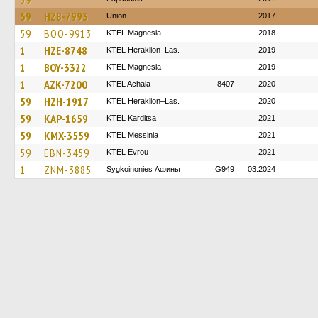
59
HZB-7993
Union
2017
59
BOO-9913
ΚΤΕL Magnesia
2018
1
HZE-8748
KTEL Heraklion–Las.
2019
1
BOY-3322
ΚΤΕL Magnesia
2019
1
AZK-7200
KTEL Achaia
8407
2020
59
HZH-1917
KTEL Heraklion–Las.
2020
59
KAP-1659
ΚΤΕL Karditsa
2021
59
KMX-3559
KTEL Messinia
2021
59
EBN-3459
KTEL Evrou
2021
1
ZNM-3885
Sygkoinonies Афины
G949
03.2024