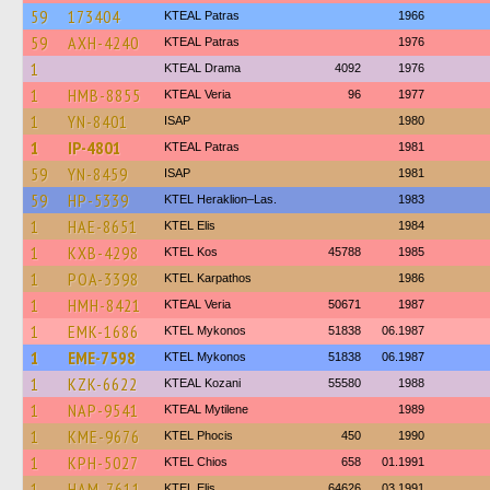
59
173404
KTEAL Patras
1966
59
AXH-4240
KTEAL Patras
1976
1
KTEAL Drama
4092
1976
1
HMB-8855
KTEAL Veria
96
1977
1
YN-8401
ISAP
1980
1
IP-4801
KTEAL Patras
1981
59
YN-8459
ISAP
1981
59
HP-5339
KTEL Heraklion–Las.
1983
1
HAE-8651
KTEL Elis
1984
1
KXB-4298
KTEL Kos
45788
1985
1
POA-3398
ΚΤΕL Karpathos
1986
1
HMH-8421
KTEAL Veria
50671
1987
1
EMK-1686
KTEL Mykonos
51838
06.1987
1
EME-7598
KTEL Mykonos
51838
06.1987
1
KZK-6622
KTEAL Kozani
55580
1988
1
NAP-9541
KTEAL Mytilene
1989
1
KME-9676
ΚΤΕL Phocis
450
1990
1
KPH-5027
KTEL Chios
658
01.1991
1
HAM-7611
KTEL Elis
64626
03.1991