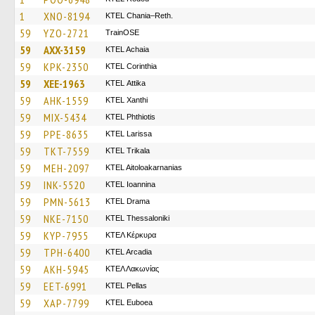
1
XNO-8194
KTEL Chania–Reth.
59
YZO-2721
TrainΟSE
59
AXX-3159
KTEL Achaia
59
KPK-2350
KTEL Corinthia
59
XEE-1963
KΤΕL Αttika
59
AHK-1559
KTEL Xanthi
59
MIX-5434
ΚΤΕL Phthiotis
59
PPE-8635
KTEL Larissa
59
TKT-7559
ΚΤΕL Τrikala
59
MEH-2097
KTEL Aitoloakarnanias
59
INK-5520
KTEL Ioannina
59
PMN-5613
KTEL Drama
59
NKE-7150
KTEL Thessaloniki
59
KYP-7955
ΚΤΕΛ Κέρκυρα
59
TPH-6400
KTEL Arcadia
59
AKH-5945
ΚΤΕΛ Λακωνίας
59
EET-6991
KTEL Pellas
59
XAP-7799
ΚΤΕL Euboea