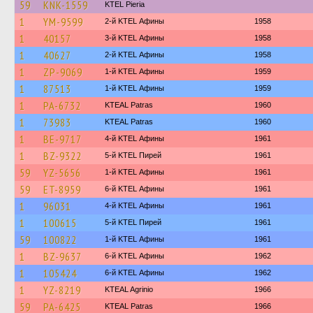
59
KNK-1559
KTEL Pieria
1
YM-9599
2-й KTEL Афины
1958
1
40157
3-й KTEL Афины
1958
1
40627
2-й KTEL Афины
1958
1
ZP-9069
1-й KTEL Афины
1959
1
87513
1-й KTEL Афины
1959
1
PA-6732
KTEAL Patras
1960
1
73983
KTEAL Patras
1960
1
BE-9717
4-й KTEL Афины
1961
1
BZ-9322
5-й KTEL Пирей
1961
59
YZ-5656
1-й KTEL Афины
1961
59
ET-8959
6-й KTEL Афины
1961
1
96031
4-й KTEL Афины
1961
1
100615
5-й KTEL Пирей
1961
59
100822
1-й KTEL Афины
1961
1
BZ-9637
6-й KTEL Афины
1962
1
105424
6-й KTEL Афины
1962
1
YZ-8219
KTEAL Agrinio
1966
59
PA-6425
KTEAL Patras
1966