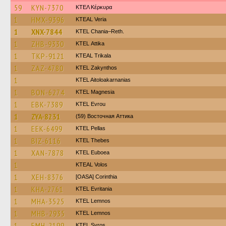
59
KYN-7370
ΚΤΕΛ Κέρκυρα
1
HMX-9396
KTEAL Veria
1
XNX-7844
KTEL Chania–Reth.
1
ZHB-9330
KΤΕL Αttika
1
TKP-9121
KTEAL Trikala
1
ZAZ-4780
KTEL Zakynthos
1
KTEL Aitoloakarnanias
1
BON-6274
ΚΤΕL Magnesia
1
EBK-7389
KTEL Evrou
1
ZYA-8231
(59) Восточная Аттика
1
EEK-6499
KTEL Pellas
1
BIZ-6116
KTEL Thebes
1
XAN-7878
ΚΤΕL Euboea
1
KTEAL Volos
1
XEH-8376
[OASA] Corinthia
1
KHA-2761
ΚΤΕL Evritania
1
MHA-3525
KTEL Lemnos
1
MHB-2935
KTEL Lemnos
1
EMH-2199
KTEL Syros