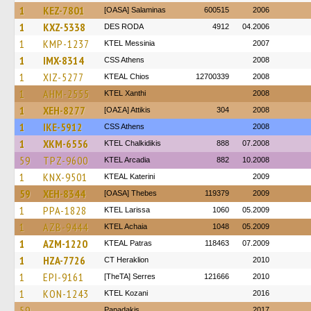
1
KEZ-7801
[OASA] Salaminas
600515
2006
1
KXZ-5338
DES RODA
4912
04.2006
1
KMP-1237
KTEL Messinia
2007
1
IMX-8314
CSS Athens
2008
1
XIZ-5277
KTEAL Chios
12700339
2008
1
AHM-2555
KTEL Xanthi
2008
1
XEH-8277
[ΟΑΣΑ] Αttikis
304
2008
1
IKE-5912
CSS Athens
2008
1
XKM-6556
ΚΤΕL Chalkidikis
888
07.2008
59
TPZ-9600
KTEL Arcadia
882
10.2008
1
KNX-9501
KTEAL Katerini
2009
59
XEH-8344
[OASA] Thebes
119379
2009
1
PPA-1828
KTEL Larissa
1060
05.2009
1
AZB-9444
KTEL Achaia
1048
05.2009
1
AZM-1220
KTEAL Patras
118463
07.2009
1
HZA-7726
CT Heraklion
2010
1
EPI-9161
[TheTA] Serres
121666
2010
1
KON-1243
ΚΤΕL Kozani
2016
59
Papadakis
2017