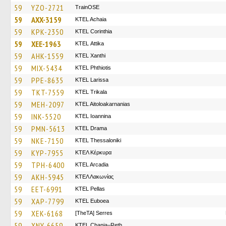
59
YZO-2721
TrainΟSE
59
AXX-3159
KTEL Achaia
59
KPK-2350
KTEL Corinthia
59
XEE-1963
KΤΕL Αttika
59
AHK-1559
KTEL Xanthi
59
MIX-5434
ΚΤΕL Phthiotis
59
PPE-8635
KTEL Larissa
59
TKT-7559
ΚΤΕL Τrikala
59
MEH-2097
KTEL Aitoloakarnanias
59
INK-5520
KTEL Ioannina
59
PMN-5613
KTEL Drama
59
NKE-7150
KTEL Thessaloniki
59
KYP-7955
ΚΤΕΛ Κέρκυρα
59
TPH-6400
KTEL Arcadia
59
AKH-5945
ΚΤΕΛ Λακωνίας
59
EET-6991
KTEL Pellas
59
XAP-7799
ΚΤΕL Euboea
59
XEK-6168
[TheTA] Serres
59
XNY-6659
KTEL Chania–Reth.