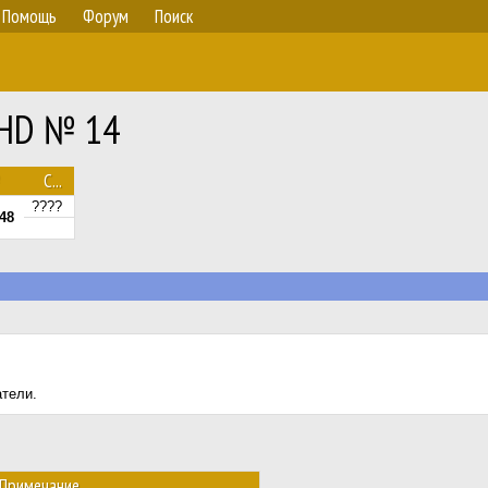
Помощь
Форум
Поиск
RHD № 14
С...
????
48
атели.
Примечание