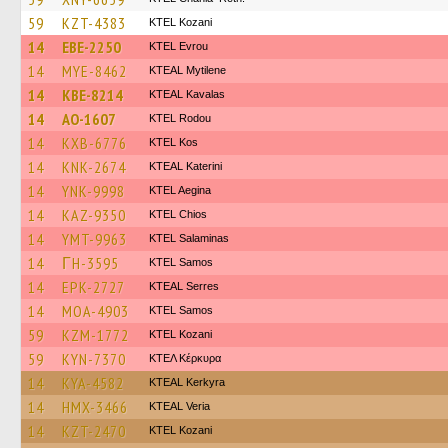
59
KZT-4383
ΚΤΕL Kozani
14
EBE-2250
KTEL Evrou
14
MYE-8462
KTEAL Mytilene
14
KBE-8214
KTEAL Kavalas
14
AO-1607
ΚΤΕL Rodou
14
KXB-6776
KTEL Kos
14
KNK-2674
KTEAL Katerini
14
YNK-9998
KTEL Aegina
14
KAZ-9350
KTEL Chios
14
YMT-9963
KTEL Salaminas
14
ΓH-3595
KTEL Samos
14
EPK-2727
KTEAL Serres
14
MOA-4903
KTEL Samos
59
KZM-1772
ΚΤΕL Kozani
59
KYN-7370
ΚΤΕΛ Κέρκυρα
14
KYA-4582
KTEAL Kerkyra
14
HMX-3466
KTEAL Veria
14
KZT-2470
ΚΤΕL Kozani