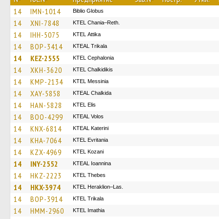
14
IMN-1014
Biblio Globus
14
XNI-7848
KTEL Chania–Reth.
14
IHH-5075
KΤΕL Αttika
14
BOP-3414
KTEAL Trikala
14
KEZ-2555
KTEL Cephalonia
14
XKH-3620
ΚΤΕL Chalkidikis
14
KMP-2134
KTEL Messinia
14
XAY-5858
KTEAL Chalkida
14
HAN-5828
KTEL Elis
14
BOO-4299
KTEAL Volos
14
KNX-6814
KTEAL Katerini
14
KHA-7064
ΚΤΕL Evritania
14
KZX-4969
ΚΤΕL Kozani
14
INY-2552
KTEAL Ioannina
14
HKZ-2223
KTEL Thebes
14
HKX-3974
KTEL Heraklion–Las.
14
BOP-3914
ΚΤΕL Τrikala
14
HMM-2960
KTEL Imathia