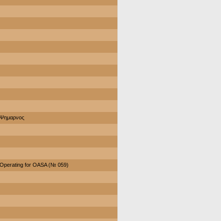
Ψημαρνος
Operating for OASA (№ 059)