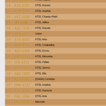
14
KZK-3707
ΚΤΕL Kozani
14
KZM-1987
KTEL Imathia
59
HKZ-6200
KTEL Chania–Reth.
59
IBZ-1646
KΤΕL Αttika
59
AHZ-7141
KTEL Kavala
59
HKN-5837
Union
59
ATH-8692
KTEL Arta
59
XKB-9135
ΚΤΕL Chalkidikis
59
AHZ-6459
KTEL Evrou
59
KMT-1335
KTEL Messinia
59
EEK-6322
KTEL Pellas
59
EPH-3322
KTEL Serres
59
HAK-1880
KTEL Elis
59
XEH-8366
[OASA] Corinthia
59
HMK-6212
KTEL Imathia
59
KTE-4880
KTEL Kastoria
59
PAB-5906
KTEL Arta
59
IMZ-3910
Maroulis