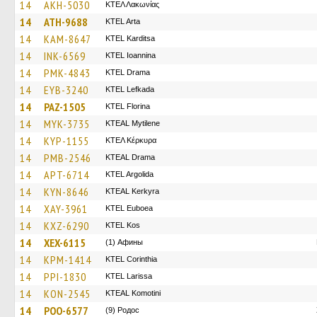
14
AKH-5030
ΚΤΕΛ Λακωνίας
14
ATH-9688
KTEL Arta
14
KAM-8647
ΚΤΕL Karditsa
14
INK-6569
KTEL Ioannina
14
PMK-4843
KTEL Drama
14
EYB-3240
KTEL Lefkada
14
PAZ-1505
KTEL Florina
14
MYK-3735
KTEAL Mytilene
14
KYP-1155
ΚΤΕΛ Κέρκυρα
14
PMB-2546
KTEAL Drama
14
APT-6714
KTEL Argolida
14
KYN-8646
KTEAL Kerkyra
14
XAY-3961
ΚΤΕL Euboea
14
KXZ-6290
KTEL Kos
14
XEX-6115
(1) Афины
14
KPM-1414
KTEL Corinthia
14
PPI-1830
KTEL Larissa
14
KON-2545
KTEAL Komotini
14
POO-6577
(9) Родос