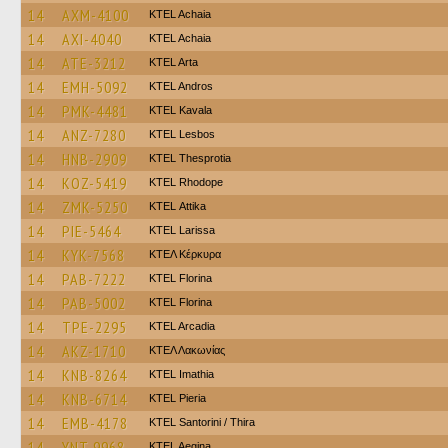
14
AXM-4100
KTEL Achaia
14
AXI-4040
KTEL Achaia
14
ATE-3212
KTEL Arta
14
EMH-5092
KTEL Andros
14
PMK-4481
KTEL Kavala
14
ANZ-7280
KTEL Lesbos
14
HNB-2909
KTEL Thesprotia
14
KOZ-5419
KTEL Rhodope
14
ZMK-5250
KΤΕL Αttika
14
PIE-5464
KTEL Larissa
14
KYK-7568
ΚΤΕΛ Κέρκυρα
14
PAB-7222
KTEL Florina
14
PAB-5002
KTEL Florina
14
TPE-2295
KTEL Arcadia
14
AKZ-1710
ΚΤΕΛ Λακωνίας
14
KNB-8264
KTEL Imathia
14
KNB-6714
KTEL Pieria
14
EMB-4178
KTEL Santorini / Thira
14
YNT-9968
KTEL Aegina