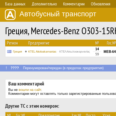
База данных
Дополнительно
Комментарии
Обновления
Автобусный транспорт
Греция, Mercedes-Benz O303-15
Регион
Предприятие
№
Гос.№
14
MEB-64
Греция
KTEL Aitoloakarnanias
ΚΤΕΛ Αιτωλοακαρνανίας
59
↑
????
Перенумерован/передан (в пределах предприятия)
Ваш комментарий
Вы не
вошли на сайт
.
Комментарии могут оставлять только зарегистрированные пользов
Другие ТС с этим номером:
№
Гос.№
Предприятие
Зав.№
Постр.
Утил.