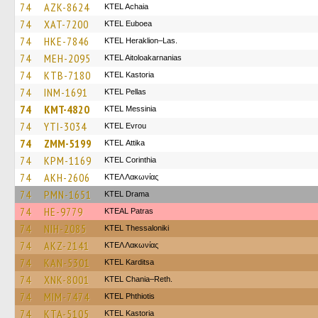
74
AZK-8624
KTEL Achaia
74
XAT-7200
ΚΤΕL Euboea
74
HKE-7846
KTEL Heraklion–Las.
74
MEH-2095
KTEL Aitoloakarnanias
74
KTB-7180
KTEL Kastoria
74
INM-1691
KTEL Pellas
74
KMT-4820
KTEL Messinia
74
YTI-3034
KTEL Evrou
74
ZMM-5199
KΤΕL Αttika
74
KPM-1169
KTEL Corinthia
74
AKH-2606
ΚΤΕΛ Λακωνίας
74
PMN-1651
KTEL Drama
74
HE-9779
KTEAL Patras
74
NIH-2085
KTEL Thessaloniki
74
AKZ-2141
ΚΤΕΛ Λακωνίας
74
KAN-5301
ΚΤΕL Karditsa
74
XNK-8001
KTEL Chania–Reth.
74
MIM-7474
ΚΤΕL Phthiotis
74
KTA-5105
KTEL Kastoria