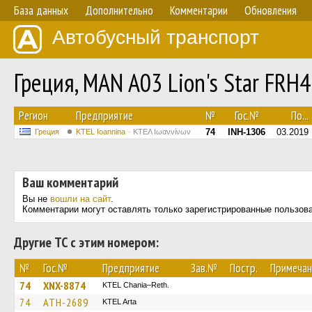
База данных
Дополнительно
Комментарии
Обновления
Автобусный транспорт
Греция, MAN A03 Lion's Star FRH
Регион
Предприятие
№
Гос.№
По...
74
INH-1306
03.2019
Греция
KTEL Ioannina
ΚΤΕΛ Ιωαννίνων
Ваш комментарий
Вы не
вошли на сайт
.
Комментарии могут оставлять только зарегистрированные пользов
Другие ТС с этим номером:
№
Гос.№
Предприятие
Зав.№
Постр.
Примечан
74
XNX-8874
KTEL Chania–Reth.
74
ATH-2689
KTEL Arta