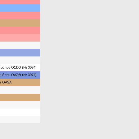
ασμό του ΟΣΕΘ (№ 3074)
ασμό του ΟΑΣΘ (№ 3074)
or OASA