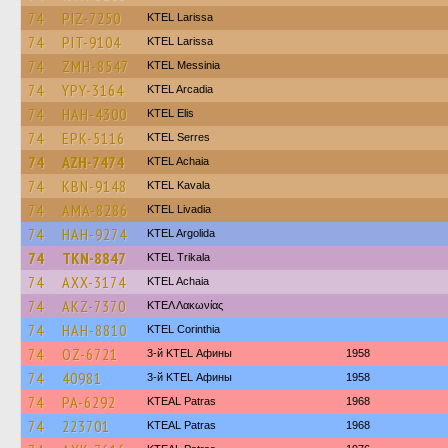
74
PIZ-7250
KTEL Larissa
74
PIT-9104
KTEL Larissa
74
ZMH-8547
KTEL Messinia
74
YPY-3164
KTEL Arcadia
74
HAH-4300
KTEL Elis
74
EPK-5116
KTEL Serres
74
AZH-7474
KTEL Achaia
74
KBN-9148
KTEL Kavala
74
AMA-8286
KTEL Livadia
74
HAH-9274
KTEL Argolida
74
TKN-8847
ΚΤΕL Τrikala
74
AXX-3174
KTEL Achaia
74
AKZ-7370
ΚΤΕΛ Λακωνίας
74
HAH-8810
KTEL Corinthia
74
OZ-6721
3-й KTEL Афины
1958
74
40981
3-й KTEL Афины
1958
74
PA-6292
KTEAL Patras
1968
74
223701
KTEAL Patras
1968