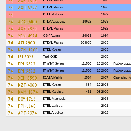
74
AXK-7616
KTEAL Patras
1976
74
AXH-6227
KTEAL Patras
1976
74
ΚΤΕL Phthiotis
1979
74
AKA-9400
ΚΤΕΛ Λακωνίας
18622
1979
74
AXX-7878
KTEAL Patras
1992
74
YEM-4974
OSY Афины
26079
1994
74
AZI-2900
KTEAL Patras
103905
2003
74
KZM-1700
ΚΤΕL Kozani
2003
74
IBI-3022
TrainΟSE
2005
74
EPI-5672
[TheTA] Serres
111530
10.2006
Για λογαρι
74
EPI-5672
[TheTA] Serres
111530
10.2006
Για λογαρι
74
XEH-8390
[ΟΑΣΑ] Αttikis
2524
2007
Operating f
74
KZT-4060
ΚΤΕL Kozani
884
10.2008
74
KAM-1274
ΚΤΕL Karditsa
461
03.2009
74
BOY-1716
ΚΤΕL Magnesia
2018
74
PPI-1160
KTEL Larissa
2021
74
APT-7974
KTEL Argolida
2022