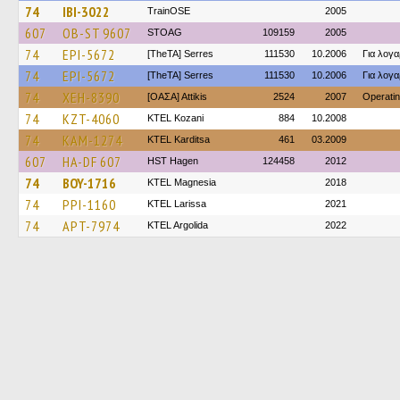
74
IBI-3022
TrainΟSE
2005
607
OB-ST 9607
STOAG
109159
2005
74
EPI-5672
[TheTA] Serres
111530
10.2006
Για λογ
74
EPI-5672
[TheTA] Serres
111530
10.2006
Για λογ
74
XEH-8390
[ΟΑΣΑ] Αttikis
2524
2007
Operati
74
KZT-4060
ΚΤΕL Kozani
884
10.2008
74
KAM-1274
ΚΤΕL Karditsa
461
03.2009
607
HA-DF 607
HST Hagen
124458
2012
74
BOY-1716
ΚΤΕL Magnesia
2018
74
PPI-1160
KTEL Larissa
2021
74
APT-7974
KTEL Argolida
2022