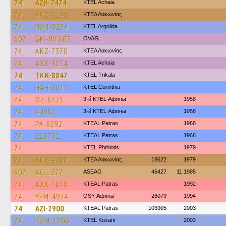
74
AZH-7474
KTEL Achaia
74
AKZ-2141
ΚΤΕΛ Λακωνίας
74
HAH-9274
KTEL Argolida
607
GM-HY 607
OVAG
74
AKZ-7370
ΚΤΕΛ Λακωνίας
74
AXX-3174
KTEL Achaia
74
TKN-8847
ΚΤΕL Τrikala
74
HAH-8810
KTEL Corinthia
74
OZ-6721
3-й KTEL Афины
1958
74
40981
3-й KTEL Афины
1958
74
PA-6292
KTEAL Patras
1968
74
223701
KTEAL Patras
1968
74
ΚΤΕL Phthiotis
1979
74
AKA-9400
ΚΤΕΛ Λακωνίας
18622
1979
607
AC-L 277
ASEAG
46427
11.1985
74
AXX-7878
KTEAL Patras
1992
74
YEM-4974
OSY Афины
26079
1994
74
AZI-2900
KTEAL Patras
103905
2003
74
KZM-1700
ΚΤΕL Kozani
2003