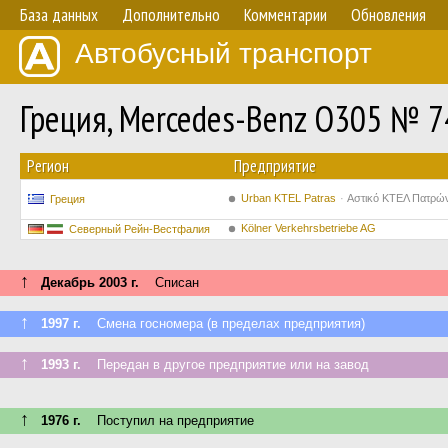
База данных
Дополнительно
Комментарии
Обновления
Автобусный транспорт
Греция, Mercedes-Benz O305 № 7
Регион
Предприятие
Urban KTEL Patras
Αστικό ΚΤΕΛ Πατρώ
Греция
Kölner Verkehrsbetriebe AG
Северный Рейн-Вестфалия
↑
Декабрь 2003 г.
Списан
↑
1997 г.
Смена госномера (в пределах предприятия)
↑
1993 г.
Передан в другое предприятие или на завод
↑
1976 г.
Поступил на предприятие