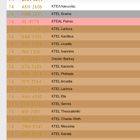
74
AKH-2606
ΚΤΕΛ Λακωνίας
74
PMN-1651
KTEL Drama
74
HE-9779
KTEAL Patras
74
PIZ-7250
KTEL Larissa
74
KAN-5301
ΚΤΕL Karditsa
74
AMA-8286
KTEL Livadia
74
INH-1306
KTEL Ioannina
607
BI-LR 607
Oester-Barkey
74
KTA-5105
KTEL Kastoria
74
MIM-7474
ΚΤΕL Phthiotis
74
YPY-3164
KTEL Arcadia
74
PIT-9104
KTEL Larissa
74
HAH-4300
KTEL Elis
74
EPK-5116
KTEL Serres
74
NIH-2085
KTEL Thessaloniki
74
XNK-8001
KTEL Chania–Reth.
74
ZMH-8547
KTEL Messinia
74
KBN-9148
KTEL Kavala