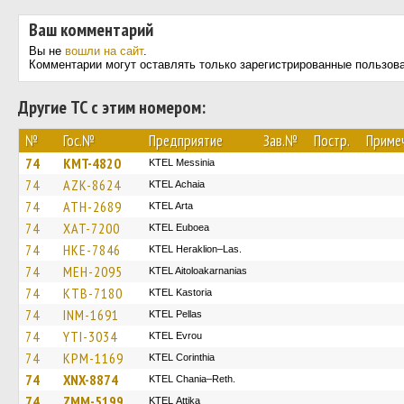
Ваш комментарий
Вы не
вошли на сайт
.
Комментарии могут оставлять только зарегистрированные пользов
Другие ТС с этим номером:
№
Гос.№
Предприятие
Зав.№
Постр.
Приме
74
KMT-4820
KTEL Messinia
74
AZK-8624
KTEL Achaia
74
ATH-2689
KTEL Arta
74
XAT-7200
ΚΤΕL Euboea
74
HKE-7846
KTEL Heraklion–Las.
74
MEH-2095
KTEL Aitoloakarnanias
74
KTB-7180
KTEL Kastoria
74
INM-1691
KTEL Pellas
74
YTI-3034
KTEL Evrou
74
KPM-1169
KTEL Corinthia
74
XNX-8874
KTEL Chania–Reth.
74
ZMM-5199
KΤΕL Αttika