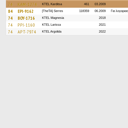
74
KAM-1274
ΚΤΕL Karditsa
461
03.2009
84
EPI-9162
[TheTA] Serres
118359
06.2009
Για λογαρι
74
BOY-1716
ΚΤΕL Magnesia
2018
74
PPI-1160
KTEL Larissa
2021
74
APT-7974
KTEL Argolida
2022