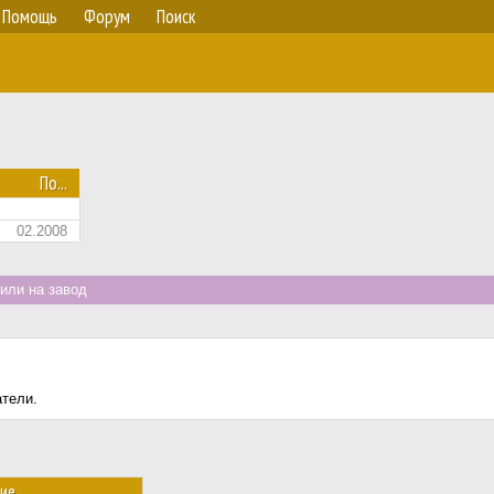
Помощь
Форум
Поиск
По...
02.2008
или на завод
атели.
ие