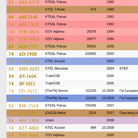
84
AXH-6479
KTEAL Patras
1980
84
TKH-2484
ΚΤΕL Τrikala
474
1990
84
AXX-3340
KTEAL Patras
1992
74
AXX-7878
KTEAL Patras
1992
74
YEM-4974
OSY Афины
26079
1994
84
YEM-4984
OSY Афины
26077
1994
84
AZH-2727
KTEAL Patras
98281
2000
74
AZI-2900
KTEAL Patras
103905
2003
74
KZM-1700
ΚΤΕL Kozani
2003
84
KMH-8605
KTEL Messinia
2004
ΚΤΕΛ
84
IEY-2604
TrainΟSE
2005
74
IBI-3022
TrainΟSE
2005
74
EPI-5672
[TheTA] Serres
111530
10.2006
Για λογαρι
74
EPI-5672
[TheTA] Serres
111530
10.2006
Για λογαρι
84
KMI-2564
KTEAL Patras
700296
2007
74
XEH-8390
[ΟΑΣΑ] Αttikis
2524
2007
Operating f
84
HKP-1958
Union
2008
74
KZT-4060
ΚΤΕL Kozani
884
10.2008
84
YNN-9684
OSY Афины
2009