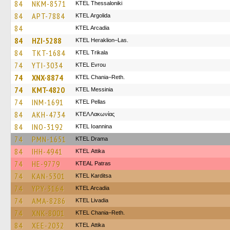
84
NKM-8571
KTEL Thessaloniki
84
APT-7884
KTEL Argolida
84
KTEL Arcadia
84
HZI-5288
KTEL Heraklion–Las.
84
TKT-1684
ΚΤΕL Τrikala
74
YTI-3034
KTEL Evrou
74
XNX-8874
KTEL Chania–Reth.
74
KMT-4820
KTEL Messinia
74
INM-1691
KTEL Pellas
84
AKH-4734
ΚΤΕΛ Λακωνίας
84
INO-3192
KTEL Ioannina
74
PMN-1651
KTEL Drama
84
IHH-4941
KΤΕL Αttika
74
HE-9779
KTEAL Patras
74
KAN-5301
ΚΤΕL Karditsa
74
YPY-3164
KTEL Arcadia
74
AMA-8286
KTEL Livadia
74
XNK-8001
KTEL Chania–Reth.
84
XEE-2032
KΤΕL Αttika