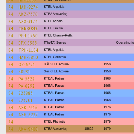
74
HAH-9274
KTEL Argolida
74
AKZ-7370
ΚΤΕΛ Λακωνίας
74
AXX-3174
KTEL Achaia
74
TKN-8847
ΚΤΕL Τrikala
84
PEH-1750
KTEL Chania–Reth.
84
EPX-8588
[TheTA] Serres
Operating 
84
TPH-1184
KTEL Argolida
74
HAH-8810
KTEL Corinthia
74
OZ-6721
3-й KTEL Афины
1958
74
40981
3-й KTEL Афины
1958
84
PA-5622
KTEAL Patras
1968
74
PA-6292
KTEAL Patras
1968
84
223883
KTEAL Patras
1968
74
223701
KTEAL Patras
1968
74
AXK-7616
KTEAL Patras
1976
74
AXH-6227
KTEAL Patras
1976
74
ΚΤΕL Phthiotis
1979
74
AKA-9400
ΚΤΕΛ Λακωνίας
18622
1979