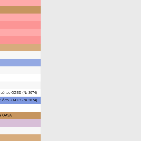
ασμό του ΟΣΕΘ (№ 3074)
ασμό του ΟΑΣΘ (№ 3074)
or OASA