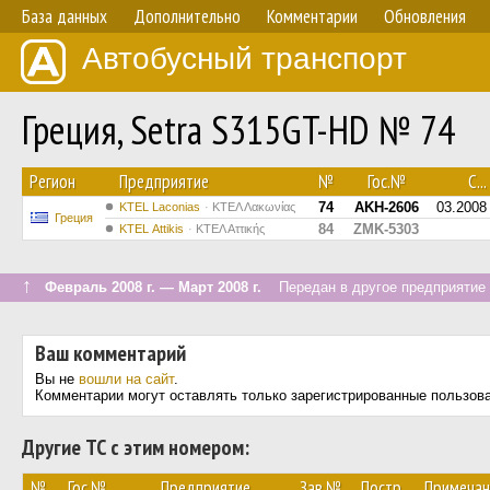
База данных
Дополнительно
Комментарии
Обновления
Автобусный транспорт
Греция, Setra S315GT-HD № 74
Регион
Предприятие
№
Гос.№
С...
74
AKH-2606
03.2008
ΚΤΕL Laconias
ΚΤΕΛ Λακωνίας
Греция
84
ZMK-5303
KΤΕL Αttikis
ΚΤΕΛ Αττικής
↑
Февраль 2008 г. — Март 2008 г.
Передан в другое предприятие 
Ваш комментарий
Вы не
вошли на сайт
.
Комментарии могут оставлять только зарегистрированные пользов
Другие ТС с этим номером:
№
Гос.№
Предприятие
Зав.№
Постр.
Примечан