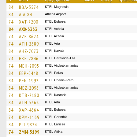
84
BBA-3574
ΚΤΕL Magnesia
84
AIA-84
Athens Airport
74
XAT-7200
ΚΤΕL Euboea
84
AXX-3333
KTEL Achaia
74
AZK-8624
KTEL Achaia
74
ATH-2689
KTEL Arta
84
AHZ-7073
KTEL Kavala
74
HKE-7846
KTEL Heraklion–Las.
74
MEH-2095
KTEL Aitoloakarnanias
84
EEP-6448
KTEL Pellas
84
PEN-1992
KTEL Chania–Reth.
84
MEZ-2096
KTEL Aitoloakarnanias
74
KTB-7180
KTEL Kastoria
84
ATH-5664
KTEL Arta
84
XAP-4664
ΚΤΕL Euboea
74
KPM-1169
KTEL Corinthia
84
PIT-9824
KTEL Larissa
74
ZMM-5199
KΤΕL Αttika