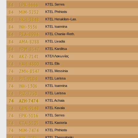
84
EPK-6666
KTEL Serres
84
MIM-3232
ΚΤΕL Phthiotis
84
HKH-3848
KTEL Heraklion–Las.
84
INH-3536
KTEL Ioannina
84
PEA-8994
KTEL Chania–Reth.
84
AMA-8288
KTEL Livadia
84
YPM-8547
ΚΤΕL Karditsa
74
AKZ-2141
ΚΤΕΛ Λακωνίας
74
HAH-4300
KTEL Elis
74
ZMH-8547
KTEL Messinia
74
PIT-9104
KTEL Larissa
74
INH-1306
KTEL Ioannina
74
PIZ-7250
KTEL Larissa
74
AZH-7474
KTEL Achaia
74
KBN-9148
KTEL Kavala
74
EPK-5116
KTEL Serres
74
KTA-5105
KTEL Kastoria
74
MIM-7474
ΚΤΕL Phthiotis
74
NIH-2085
KTEL Thessaloniki