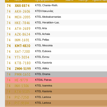
74
XNX-8874
KTEL Chania–Reth.
74
AKH-2606
ΚΤΕΛ Λακωνίας
74
MEH-2095
KTEL Aitoloakarnanias
74
HKE-7846
KTEL Heraklion–Las.
74
ATH-2689
KTEL Arta
74
AZK-8624
KTEL Achaia
74
INM-1691
KTEL Pellas
74
KMT-4820
KTEL Messinia
74
XAT-7200
ΚΤΕL Euboea
74
YTI-3034
KTEL Evrou
74
KTB-7180
KTEL Kastoria
74
ZMM-5199
KΤΕL Αttika
74
PMN-1651
KTEL Drama
74
HE-9779
KTEAL Patras
74
INH-1306
KTEL Ioannina
74
KTA-5105
KTEL Kastoria
74
PIZ-7250
KTEL Larissa
74
PIT-9104
KTEL Larissa