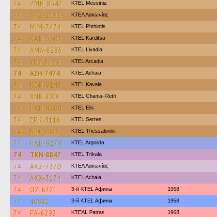
74
ZMH-8547
KTEL Messinia
74
AKZ-2141
ΚΤΕΛ Λακωνίας
74
MIM-7474
ΚΤΕL Phthiotis
74
KAN-5301
ΚΤΕL Karditsa
74
AMA-8286
KTEL Livadia
74
YPY-3164
KTEL Arcadia
74
AZH-7474
KTEL Achaia
74
KBN-9148
KTEL Kavala
74
XNK-8001
KTEL Chania–Reth.
74
HAH-4300
KTEL Elis
74
EPK-5116
KTEL Serres
74
NIH-2085
KTEL Thessaloniki
74
HAH-9274
KTEL Argolida
74
TKN-8847
ΚΤΕL Τrikala
74
AKZ-7370
ΚΤΕΛ Λακωνίας
74
AXX-3174
KTEL Achaia
74
OZ-6721
3-й KTEL Афины
1958
74
40981
3-й KTEL Афины
1958
74
PA-6292
KTEAL Patras
1968