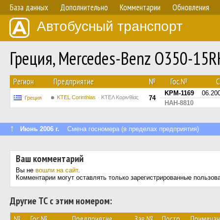
База данных
Дополнительно
Комментарии
Обновления
Автобусный транспорт
Греция, Mercedes-Benz O350-15
Регион
Предприятие
№
Гос.№
С
KPM-1169
06.20
KTEL Corinthias
ΚΤΕΛ Κορινθίας
74
Греция
HAH-8810
↑
Июнь 2006 г.
Смена госномера (в пределах предприятия)
Ваш комментарий
Вы не
вошли на сайт
.
Комментарии могут оставлять только зарегистрированные пользов
Другие ТС с этим номером:
№
Гос.№
Предприятие
Зав.№
Постр.
Примечан