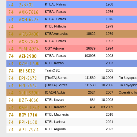
74
223701
KTEAL Patras
1968
74
AXK-7616
KTEAL Patras
1976
74
AXH-6227
KTEAL Patras
1976
74
ΚΤΕL Phthiotis
1979
74
AKA-9400
ΚΤΕΛ Λακωνίας
18622
1979
74
AXX-7878
KTEAL Patras
1992
74
YEM-4974
OSY Афины
26079
1994
74
AZI-2900
KTEAL Patras
103905
2003
74
KZM-1700
ΚΤΕL Kozani
2003
74
IBI-3022
TrainΟSE
2005
74
EPI-5672
[TheTA] Serres
111530
10.2006
Για λογαρι
74
EPI-5672
[TheTA] Serres
111530
10.2006
Για λογαρι
74
XEH-8390
[ΟΑΣΑ] Αttikis
2524
2007
Operating f
74
KZT-4060
ΚΤΕL Kozani
884
10.2008
74
KAM-1274
ΚΤΕL Karditsa
461
03.2009
74
BOY-1716
ΚΤΕL Magnesia
2018
74
PPI-1160
KTEL Larissa
2021
74
APT-7974
KTEL Argolida
2022