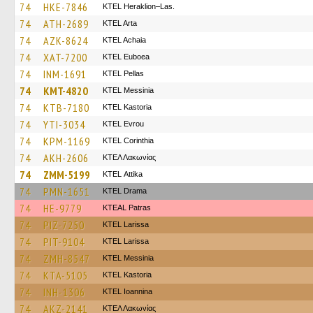
74
HKE-7846
KTEL Heraklion–Las.
74
ATH-2689
KTEL Arta
74
AZK-8624
KTEL Achaia
74
XAT-7200
ΚΤΕL Euboea
74
INM-1691
KTEL Pellas
74
KMT-4820
KTEL Messinia
74
KTB-7180
KTEL Kastoria
74
YTI-3034
KTEL Evrou
74
KPM-1169
KTEL Corinthia
74
AKH-2606
ΚΤΕΛ Λακωνίας
74
ZMM-5199
KΤΕL Αttika
74
PMN-1651
KTEL Drama
74
HE-9779
KTEAL Patras
74
PIZ-7250
KTEL Larissa
74
PIT-9104
KTEL Larissa
74
ZMH-8547
KTEL Messinia
74
KTA-5105
KTEL Kastoria
74
INH-1306
KTEL Ioannina
74
AKZ-2141
ΚΤΕΛ Λακωνίας