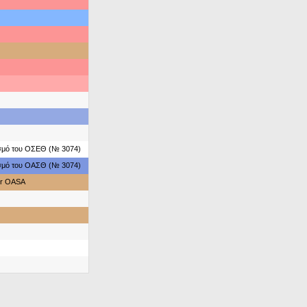
ασμό του ΟΣΕΘ (№ 3074)
ασμό του ΟΑΣΘ (№ 3074)
or OASA