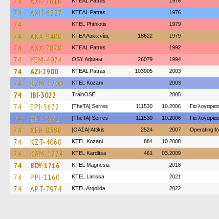
74
AXK-7616
KTEAL Patras
1976
74
AXH-6227
KTEAL Patras
1976
74
ΚΤΕL Phthiotis
1979
74
AKA-9400
ΚΤΕΛ Λακωνίας
18622
1979
74
AXX-7878
KTEAL Patras
1992
74
YEM-4974
OSY Афины
26079
1994
74
AZI-2900
KTEAL Patras
103905
2003
74
KZM-1700
ΚΤΕL Kozani
2003
74
IBI-3022
TrainΟSE
2005
74
EPI-5672
[TheTA] Serres
111530
10.2006
Για λογαρι
74
EPI-5672
[TheTA] Serres
111530
10.2006
Για λογαρι
74
XEH-8390
[ΟΑΣΑ] Αttikis
2524
2007
Operating f
74
KZT-4060
ΚΤΕL Kozani
884
10.2008
74
KAM-1274
ΚΤΕL Karditsa
461
03.2009
74
BOY-1716
ΚΤΕL Magnesia
2018
74
PPI-1160
KTEL Larissa
2021
74
APT-7974
KTEL Argolida
2022