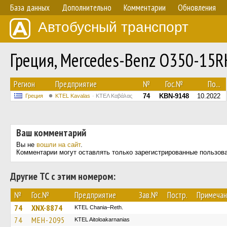
База данных
Дополнительно
Комментарии
Обновления
Автобусный транспорт
Греция, Mercedes-Benz O350-15
Регион
Предприятие
№
Гос.№
По...
74
KBN-9148
10.2022
Греция
KTEL Kavalas
ΚΤΕΛ Καβάλας
Ваш комментарий
Вы не
вошли на сайт
.
Комментарии могут оставлять только зарегистрированные пользов
Другие ТС с этим номером:
№
Гос.№
Предприятие
Зав.№
Постр.
Примечан
74
XNX-8874
KTEL Chania–Reth.
74
MEH-2095
KTEL Aitoloakarnanias