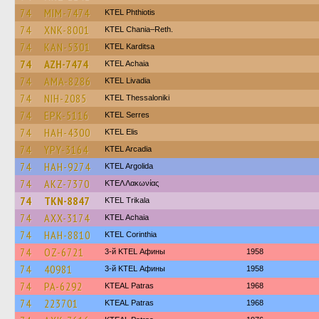
74
MIM-7474
ΚΤΕL Phthiotis
74
XNK-8001
KTEL Chania–Reth.
74
KAN-5301
ΚΤΕL Karditsa
74
AZH-7474
KTEL Achaia
74
AMA-8286
KTEL Livadia
74
NIH-2085
KTEL Thessaloniki
74
EPK-5116
KTEL Serres
74
HAH-4300
KTEL Elis
74
YPY-3164
KTEL Arcadia
74
HAH-9274
KTEL Argolida
74
AKZ-7370
ΚΤΕΛ Λακωνίας
74
TKN-8847
ΚΤΕL Τrikala
74
AXX-3174
KTEL Achaia
74
HAH-8810
KTEL Corinthia
74
OZ-6721
3-й KTEL Афины
1958
74
40981
3-й KTEL Афины
1958
74
PA-6292
KTEAL Patras
1968
74
223701
KTEAL Patras
1968