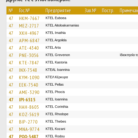
№
Гос.№
Предприятие
Зав.№
Постр.
Примеча
47
HKM-7667
ΚΤΕL Euboea
47
MEZ-2717
KTEL Aitoloakarnanias
47
XKH-4967
KTEL Imathia
47
APM-6847
KTEL Argolida
47
ATE-4340
KTEL Arta
47
PNE-3056
ΚΤΕL Grevenon
Ιδιοκτησία 
47
KTE-7847
KTEL Kastoria
47
INX-7548
KTEAL Ioannina
47
KYM-1090
ΚΤΕΛ Κέρκυρα
47
EEK-7540
KTEL Pellas
47
AME-3290
ΚΤΕL Phocis
47
IPI-6515
KTEL Ioannina
47
HAH-8605
KTEL Corinthia
47
KOZ-5619
KTEL Rhodope
47
BIP-2770
KTEL Thebes
47
MNA-9774
ΚΤΕL Kozani
47
POO-3487
ΚΤΕL Rodou