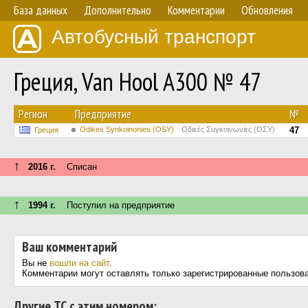
База данных
Дополнительно
Комментарии
Обновления
Автобусный транспорт
Греция, Van Hool A300 № 47
Регион
Предприятие
№
Odikes Synkoinonies (OSY)
Οδικές Συγκοινωνίες (ΟΣΥ)
47
Греция
↑
2016 г.
Списан
↑
1994 г.
Поступил на предприятие
Ваш комментарий
Вы не
вошли на сайт
.
Комментарии могут оставлять только зарегистрированные пользов
Другие ТС с этим номером: