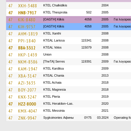
47
XKH-3488
ΚΤΕL Chalkidikis
2004
47
HNB-7917
KTEL Thesprotia
502
2005
47
KIK-8480
[OASTH] Kilkis
4058
2005
Για λογαρι
47
KIH-9757
[OASTH] Kilkis
4058
2005
Για λογαρι
47
AHM-1819
KTEL Xanthi
2008
47
PPI-1840
KTEAL Larissa
115341
2008
47
BBA-3312
KTEAL Volos
115079
2008
47
HKP-1459
Union
2008
47
NKM-8586
[TheTA] Serres
119391
2009
Για λογαρι
47
KAM-1947
ΚΤΕL Karditsa
2009
47
XBA-3147
KTEAL Chania
2013
47
AZI-3635
KTEL Achaia
2018
47
BOY-2077
ΚΤΕL Magnesia
2018
47
KNX-3247
KTEL Pieria
2019
47
HZZ-8000
KTEL Heraklion–Las.
2020
47
KMX-4047
KTEL Messinia
2021
47
ZNK-9947
Sygkoinonies Афины
0Y75
03.2024
Operating 