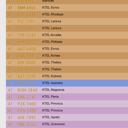
47
IEH-9370
Maroulis
47
EBM-6511
KTEL Evrou
47
KOE-6436
KTEL Rhodope
47
PIZ-7535
KTEL Larissa
47
PIP-3696
KTEL Larissa
47
TPE-5262
KTEL Arcadia
47
MIM-3070
ΚΤΕL Phthiotis
47
AHZ-6400
KTEL Evrou
47
AXX-3047
KTEL Achaia
47
BIM-9900
KTEL Thebes
47
BIB-9620
KTEL Thebes
47
XAT-2299
ΚΤΕL Euboea
47
INK-7222
KTEL Ioannina
47
BOM-5844
ΚΤΕL Magnesia
47
KNK-2747
KTEL Pieria
47
PZK-3400
KTEL Preveza
47
PZH-5390
KTEL Preveza
47
AHE-7895
KTEL Xanthi
47
PNE-3762
ΚΤΕL Grevenon