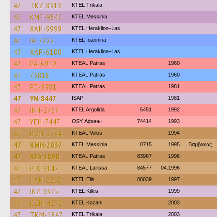
47
TKZ-8313
ΚΤΕL Τrikala
47
KMT-9547
KTEL Messinia
47
XAH-9999
KTEL Heraklion–Las.
47
IA-7222
KTEL Ioannina
47
XAP-6100
KTEL Heraklion–Las.
47
PA-6919
KTEAL Patras
1960
47
73818
KTEAL Patras
1960
47
PE-8981
KTEAL Patras
1981
47
YN-8447
ISAP
1981
47
INH-2464
KTEL Argolida
5451
1992
47
YEH-7447
OSY Афины
74414
1993
47
BON-3744
KTEAL Volos
1994
47
KMH-2037
KTEL Messinia
8715
1995
Βαμβακας
47
AZA-1890
KTEAL Patras
83967
1996
47
PIX-9147
KTEAL Larissa
84577
04.1996
47
HAN-2252
KTEL Elis
88039
1997
47
INZ-9375
KTEL Kilkis
1999
47
KZM-4272
ΚΤΕL Kozani
2003
47
TKM-1847
ΚΤΕL Τrikala
2003