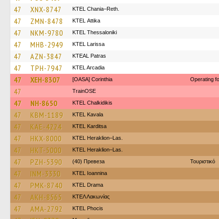
47
XNX-8747
KTEL Chania–Reth.
47
ZMN-8478
KΤΕL Αttika
47
NKM-9780
KTEL Thessaloniki
47
MHB-2949
KTEL Larissa
47
AZN-3847
KTEAL Patras
47
TPH-7947
KTEL Arcadia
47
XEH-8307
[OASA] Corinthia
Operating 
47
TrainΟSE
47
NH-8650
ΚΤΕL Chalkidikis
47
KBM-1189
KTEL Kavala
47
KAE-4224
ΚΤΕL Karditsa
47
HKX-8000
KTEL Heraklion–Las.
47
HKT-5000
KTEL Heraklion–Las.
47
PZH-5390
(40) Превеза
Τουριστικό
47
INM-3330
KTEL Ioannina
47
PMK-8740
KTEL Drama
47
AKH-8565
ΚΤΕΛ Λακωνίας
47
AMA-2792
ΚΤΕL Phocis