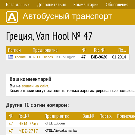
База данных
Дополнительно
Комментарии
Обновления
Автобусный транспорт
Греция, Van Hool № 47
Регион
Предприятие
№
Гос.№
По...
47
BIB-9620
01.2014
Греция
KTEL Thebes
ΚΤΕΛ Θήβας
Ваш комментарий
Вы не
вошли на сайт
.
Комментарии могут оставлять только зарегистрированные пользов
Другие ТС с этим номером:
№
Гос.№
Предприятие
Зав.№
Постр.
Примеча
47
HKM-7667
ΚΤΕL Euboea
47
MEZ-2717
KTEL Aitoloakarnanias