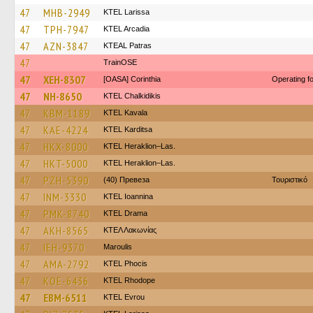
47
MHB-2949
KTEL Larissa
47
TPH-7947
KTEL Arcadia
47
AZN-3847
KTEAL Patras
47
TrainΟSE
47
XEH-8307
[OASA] Corinthia
Operating 
47
NH-8650
ΚΤΕL Chalkidikis
47
KBM-1189
KTEL Kavala
47
KAE-4224
ΚΤΕL Karditsa
47
HKX-8000
KTEL Heraklion–Las.
47
HKT-5000
KTEL Heraklion–Las.
47
PZH-5390
(40) Превеза
Τουριστικό
47
INM-3330
KTEL Ioannina
47
PMK-8740
KTEL Drama
47
AKH-8565
ΚΤΕΛ Λακωνίας
47
IEH-9370
Maroulis
47
AMA-2792
ΚΤΕL Phocis
47
KOE-6436
KTEL Rhodope
47
EBM-6511
KTEL Evrou