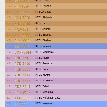
47
PIZ-7535
KTEL Larissa
47
PIP-3696
KTEL Larissa
47
TPE-5262
KTEL Arcadia
47
MIM-3070
ΚΤΕL Phthiotis
47
AHZ-6400
KTEL Evrou
47
AXX-3047
KTEL Achaia
47
XAT-2299
ΚΤΕL Euboea
47
BIM-9900
KTEL Thebes
47
INK-7222
KTEL Ioannina
47
BOM-5844
ΚΤΕL Magnesia
47
KNK-2747
KTEL Pieria
47
PZK-3400
KTEL Preveza
47
PZH-5390
KTEL Preveza
47
AHE-7895
KTEL Xanthi
47
PNE-3762
ΚΤΕL Grevenon
47
TKZ-8313
ΚΤΕL Τrikala
47
KMT-9547
KTEL Messinia
47
XAH-9999
KTEL Heraklion–Las.
47
IA-7222
KTEL Ioannina