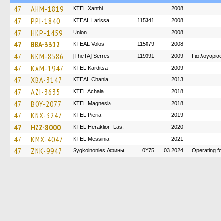
47
AHM-1819
KTEL Xanthi
2008
47
PPI-1840
KTEAL Larissa
115341
2008
47
HKP-1459
Union
2008
47
BBA-3312
KTEAL Volos
115079
2008
47
NKM-8586
[TheTA] Serres
119391
2009
Για λογαρι
47
KAM-1947
ΚΤΕL Karditsa
2009
47
XBA-3147
KTEAL Chania
2013
47
AZI-3635
KTEL Achaia
2018
47
BOY-2077
ΚΤΕL Magnesia
2018
47
KNX-3247
KTEL Pieria
2019
47
HZZ-8000
KTEL Heraklion–Las.
2020
47
KMX-4047
KTEL Messinia
2021
47
ZNK-9947
Sygkoinonies Афины
0Y75
03.2024
Operating 