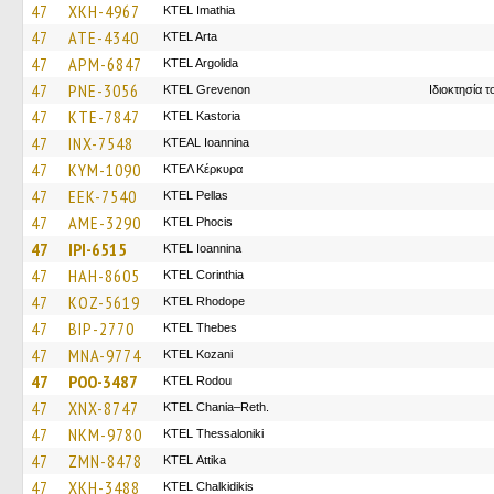
47
XKH-4967
KTEL Imathia
47
ATE-4340
KTEL Arta
47
APM-6847
KTEL Argolida
47
PNE-3056
ΚΤΕL Grevenon
Ιδιοκτησία 
47
KTE-7847
KTEL Kastoria
47
INX-7548
KTEAL Ioannina
47
KYM-1090
ΚΤΕΛ Κέρκυρα
47
EEK-7540
KTEL Pellas
47
AME-3290
ΚΤΕL Phocis
47
IPI-6515
KTEL Ioannina
47
HAH-8605
KTEL Corinthia
47
KOZ-5619
KTEL Rhodope
47
BIP-2770
KTEL Thebes
47
MNA-9774
ΚΤΕL Kozani
47
POO-3487
ΚΤΕL Rodou
47
XNX-8747
KTEL Chania–Reth.
47
NKM-9780
KTEL Thessaloniki
47
ZMN-8478
KΤΕL Αttika
47
XKH-3488
ΚΤΕL Chalkidikis