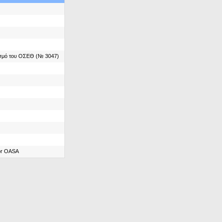
ασμό του ΟΣΕΘ (№ 3047)
for OASA