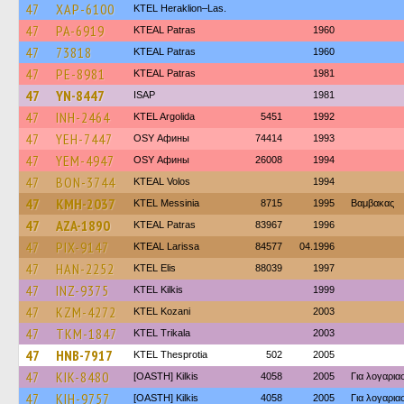
47
XAP-6100
KTEL Heraklion–Las.
47
PA-6919
KTEAL Patras
1960
47
73818
KTEAL Patras
1960
47
PE-8981
KTEAL Patras
1981
47
YN-8447
ISAP
1981
47
INH-2464
KTEL Argolida
5451
1992
47
YEH-7447
OSY Афины
74414
1993
47
YEM-4947
OSY Афины
26008
1994
47
BON-3744
KTEAL Volos
1994
47
KMH-2037
KTEL Messinia
8715
1995
Βαμβακας
47
AZA-1890
KTEAL Patras
83967
1996
47
PIX-9147
KTEAL Larissa
84577
04.1996
47
HAN-2252
KTEL Elis
88039
1997
47
INZ-9375
KTEL Kilkis
1999
47
KZM-4272
ΚΤΕL Kozani
2003
47
TKM-1847
ΚΤΕL Τrikala
2003
47
HNB-7917
KTEL Thesprotia
502
2005
47
KIK-8480
[OASTH] Kilkis
4058
2005
Για λογαρι
47
KIH-9757
[OASTH] Kilkis
4058
2005
Για λογαρι