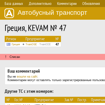
База данных
Дополнительно
Комментарии
Обновления
Автобусный транспорт
Греция, KEVAM № 47
Регион
Предприятие
№
47
Греция
TrainΟSE
TrainΟΣΕ
↑
Списан
Ваш комментарий
Вы не
вошли на сайт
.
Комментарии могут оставлять только зарегистрированные пользов
Другие ТС с этим номером:
№
Гос.№
Предприятие
Зав.№
Постр.
Примеча