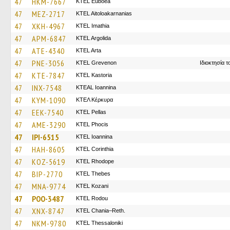
47
HKM-7667
ΚΤΕL Euboea
47
MEZ-2717
KTEL Aitoloakarnanias
47
XKH-4967
KTEL Imathia
47
APM-6847
KTEL Argolida
47
ATE-4340
KTEL Arta
47
PNE-3056
ΚΤΕL Grevenon
Ιδιοκτησία 
47
KTE-7847
KTEL Kastoria
47
INX-7548
KTEAL Ioannina
47
KYM-1090
ΚΤΕΛ Κέρκυρα
47
EEK-7540
KTEL Pellas
47
AME-3290
ΚΤΕL Phocis
47
IPI-6515
KTEL Ioannina
47
HAH-8605
KTEL Corinthia
47
KOZ-5619
KTEL Rhodope
47
BIP-2770
KTEL Thebes
47
MNA-9774
ΚΤΕL Kozani
47
POO-3487
ΚΤΕL Rodou
47
XNX-8747
KTEL Chania–Reth.
47
NKM-9780
KTEL Thessaloniki