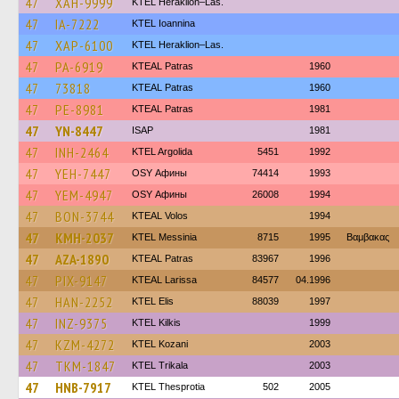
47
XAH-9999
KTEL Heraklion–Las.
47
IA-7222
KTEL Ioannina
47
XAP-6100
KTEL Heraklion–Las.
47
PA-6919
KTEAL Patras
1960
47
73818
KTEAL Patras
1960
47
PE-8981
KTEAL Patras
1981
47
YN-8447
ISAP
1981
47
INH-2464
KTEL Argolida
5451
1992
47
YEH-7447
OSY Афины
74414
1993
47
YEM-4947
OSY Афины
26008
1994
47
BON-3744
KTEAL Volos
1994
47
KMH-2037
KTEL Messinia
8715
1995
Βαμβακας
47
AZA-1890
KTEAL Patras
83967
1996
47
PIX-9147
KTEAL Larissa
84577
04.1996
47
HAN-2252
KTEL Elis
88039
1997
47
INZ-9375
KTEL Kilkis
1999
47
KZM-4272
ΚΤΕL Kozani
2003
47
TKM-1847
ΚΤΕL Τrikala
2003
47
HNB-7917
KTEL Thesprotia
502
2005