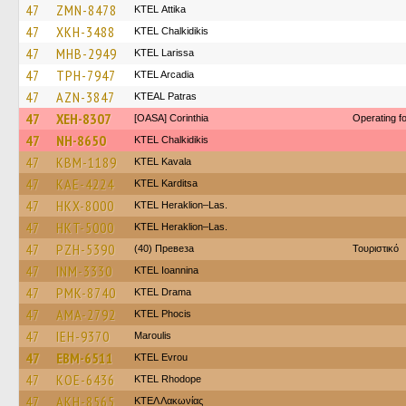
47
ZMN-8478
KΤΕL Αttika
47
XKH-3488
ΚΤΕL Chalkidikis
47
MHB-2949
KTEL Larissa
47
TPH-7947
KTEL Arcadia
47
AZN-3847
KTEAL Patras
47
XEH-8307
[OASA] Corinthia
Operating 
47
NH-8650
ΚΤΕL Chalkidikis
47
KBM-1189
KTEL Kavala
47
KAE-4224
ΚΤΕL Karditsa
47
HKX-8000
KTEL Heraklion–Las.
47
HKT-5000
KTEL Heraklion–Las.
47
PZH-5390
(40) Превеза
Τουριστικό
47
INM-3330
KTEL Ioannina
47
PMK-8740
KTEL Drama
47
AMA-2792
ΚΤΕL Phocis
47
IEH-9370
Maroulis
47
EBM-6511
KTEL Evrou
47
KOE-6436
KTEL Rhodope
47
AKH-8565
ΚΤΕΛ Λακωνίας