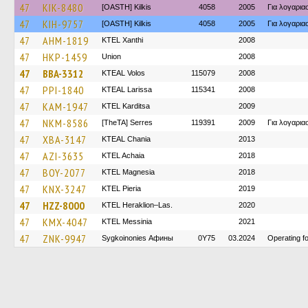
47
KIK-8480
[OASTH] Kilkis
4058
2005
Για λογαρι
47
KIH-9757
[OASTH] Kilkis
4058
2005
Για λογαρι
47
AHM-1819
KTEL Xanthi
2008
47
HKP-1459
Union
2008
47
BBA-3312
KTEAL Volos
115079
2008
47
PPI-1840
KTEAL Larissa
115341
2008
47
KAM-1947
ΚΤΕL Karditsa
2009
47
NKM-8586
[TheTA] Serres
119391
2009
Για λογαρι
47
XBA-3147
KTEAL Chania
2013
47
AZI-3635
KTEL Achaia
2018
47
BOY-2077
ΚΤΕL Magnesia
2018
47
KNX-3247
KTEL Pieria
2019
47
HZZ-8000
KTEL Heraklion–Las.
2020
47
KMX-4047
KTEL Messinia
2021
47
ZNK-9947
Sygkoinonies Афины
0Y75
03.2024
Operating 