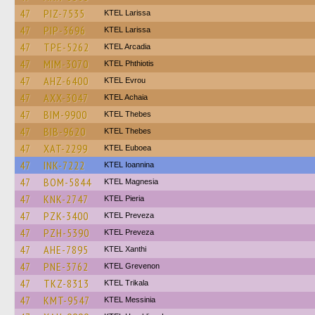
47
PIZ-7535
KTEL Larissa
47
PIP-3696
KTEL Larissa
47
TPE-5262
KTEL Arcadia
47
MIM-3070
ΚΤΕL Phthiotis
47
AHZ-6400
KTEL Evrou
47
AXX-3047
KTEL Achaia
47
BIM-9900
KTEL Thebes
47
BIB-9620
KTEL Thebes
47
XAT-2299
ΚΤΕL Euboea
47
INK-7222
KTEL Ioannina
47
BOM-5844
ΚΤΕL Magnesia
47
KNK-2747
KTEL Pieria
47
PZK-3400
KTEL Preveza
47
PZH-5390
KTEL Preveza
47
AHE-7895
KTEL Xanthi
47
PNE-3762
ΚΤΕL Grevenon
47
TKZ-8313
ΚΤΕL Τrikala
47
KMT-9547
KTEL Messinia