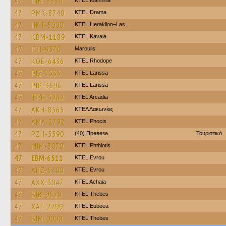
47
INM-3330
KTEL Ioannina
47
PMK-8740
KTEL Drama
47
HKT-5000
KTEL Heraklion–Las.
47
KBM-1189
KTEL Kavala
47
IEH-9370
Maroulis
47
KOE-6436
KTEL Rhodope
47
PIZ-7535
KTEL Larissa
47
PIP-3696
KTEL Larissa
47
TPE-5262
KTEL Arcadia
47
AKH-8565
ΚΤΕΛ Λακωνίας
47
AMA-2792
ΚΤΕL Phocis
47
PZH-5390
(40) Превеза
Τουριστικό
47
MIM-3070
ΚΤΕL Phthiotis
47
EBM-6511
KTEL Evrou
47
AHZ-6400
KTEL Evrou
47
AXX-3047
KTEL Achaia
47
BIB-9620
KTEL Thebes
47
XAT-2299
ΚΤΕL Euboea
47
BIM-9900
KTEL Thebes