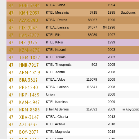
47
BON-3744
KTEAL Volos
1994
47
KMH-2037
KTEL Messinia
8715
1995
Βαμβακας
47
AZA-1890
KTEAL Patras
83967
1996
47
PIX-9147
KTEAL Larissa
84577
04.1996
47
HAN-2252
KTEL Elis
88039
1997
47
INZ-9375
KTEL Kilkis
1999
47
KZM-4272
ΚΤΕL Kozani
2003
47
TKM-1847
ΚΤΕL Τrikala
2003
47
HNB-7917
KTEL Thesprotia
502
2005
47
AHM-1819
KTEL Xanthi
2008
47
BBA-3312
KTEAL Volos
115079
2008
47
PPI-1840
KTEAL Larissa
115341
2008
47
HKP-1459
Union
2008
47
KAM-1947
ΚΤΕL Karditsa
2009
47
NKM-8586
[TheTA] Serres
119391
2009
Για λογαρι
47
XBA-3147
KTEAL Chania
2013
47
AZI-3635
KTEL Achaia
2018
47
BOY-2077
ΚΤΕL Magnesia
2018