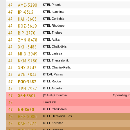
47
AME-3290
ΚΤΕL Phocis
47
IPI-6515
KTEL Ioannina
47
HAH-8605
KTEL Corinthia
47
KOZ-5619
KTEL Rhodope
47
BIP-2770
KTEL Thebes
47
ZMN-8478
KΤΕL Αttika
47
XKH-3488
ΚΤΕL Chalkidikis
47
MHB-2949
KTEL Larissa
47
NKM-9780
KTEL Thessaloniki
47
XNX-8747
KTEL Chania–Reth.
47
AZN-3847
KTEAL Patras
47
POO-3487
ΚΤΕL Rodou
47
TPH-7947
KTEL Arcadia
47
XEH-8307
[OASA] Corinthia
Operating 
47
TrainΟSE
47
NH-8650
ΚΤΕL Chalkidikis
47
HKX-8000
KTEL Heraklion–Las.
47
KAE-4224
ΚΤΕL Karditsa