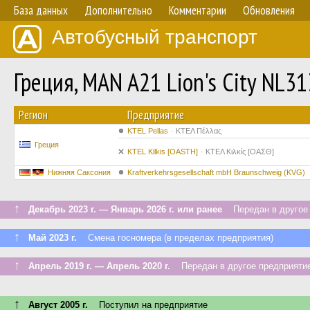
База данных
Дополнительно
Комментарии
Обновления
Автобусный транспорт
Греция, MAN A21 Lion's City NL3
Регион
Предприятие
KTEL Pellas
ΚΤΕΛ Πέλλας
Греция
KTEL Kilkis [OASTH]
ΚΤΕΛ Κιλκίς [ΟΑΣΘ]
Нижняя Саксония
Kraftverkehrsgesellschaft mbH Braunschweig (KVG)
↑
Декабрь 2023 г. — Январь 2026 г. или ранее
Передан в другое п
↑
Май 2023 г.
Смена госномера (в пределах предприятия)
↑
Апрель 2019 г. — Апрель 2020 г.
Передан в другое предприятие
↑
Август 2005 г.
Поступил на предприятие