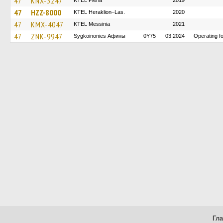
47
KNX-3247
KTEL Pieria
2019
47
HZZ-8000
KTEL Heraklion–Las.
2020
47
KMX-4047
KTEL Messinia
2021
47
ZNK-9947
Sygkoinonies Афины
0Y75
03.2024
Operating 
Гл