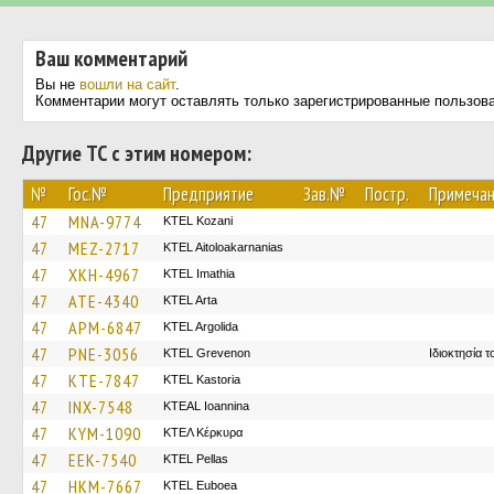
Ваш комментарий
Вы не
вошли на сайт
.
Комментарии могут оставлять только зарегистрированные пользов
Другие ТС с этим номером:
№
Гос.№
Предприятие
Зав.№
Постр.
Примеча
47
MNA-9774
ΚΤΕL Kozani
47
MEZ-2717
KTEL Aitoloakarnanias
47
XKH-4967
KTEL Imathia
47
ATE-4340
KTEL Arta
47
APM-6847
KTEL Argolida
47
PNE-3056
ΚΤΕL Grevenon
Ιδιοκτησία 
47
KTE-7847
KTEL Kastoria
47
INX-7548
KTEAL Ioannina
47
KYM-1090
ΚΤΕΛ Κέρκυρα
47
EEK-7540
KTEL Pellas
47
HKM-7667
ΚΤΕL Euboea