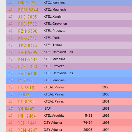
47
INK-7222
KTEL Ioannina
47
BOM-5844
ΚΤΕL Magnesia
47
AHE-7895
KTEL Xanthi
47
PNE-3762
ΚΤΕL Grevenon
47
PZH-5390
KTEL Preveza
47
KNK-2747
KTEL Pieria
47
TKZ-8313
ΚΤΕL Τrikala
47
XAH-9999
KTEL Heraklion–Las.
47
KMT-9547
KTEL Messinia
47
PZK-3400
KTEL Preveza
47
XAP-6100
KTEL Heraklion–Las.
47
IA-7222
KTEL Ioannina
47
PA-6919
KTEAL Patras
1960
47
73818
KTEAL Patras
1960
47
PE-8981
KTEAL Patras
1981
47
YN-8447
ISAP
1981
47
INH-2464
KTEL Argolida
5451
1992
47
YEH-7447
OSY Афины
74414
1993
47
YEM-4947
OSY Афины
26008
1994