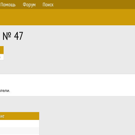
Помощь
Форум
Поиск
) № 47
.
3
атели.
ние