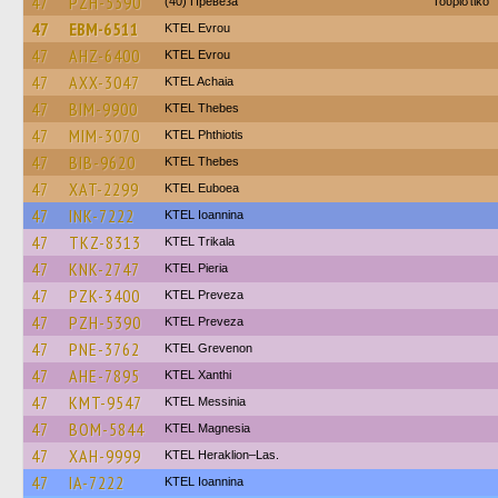
47
PZH-5390
(40) Превеза
Τουριστικό
47
EBM-6511
KTEL Evrou
47
AHZ-6400
KTEL Evrou
47
AXX-3047
KTEL Achaia
47
BIM-9900
KTEL Thebes
47
MIM-3070
ΚΤΕL Phthiotis
47
BIB-9620
KTEL Thebes
47
XAT-2299
ΚΤΕL Euboea
47
INK-7222
KTEL Ioannina
47
TKZ-8313
ΚΤΕL Τrikala
47
KNK-2747
KTEL Pieria
47
PZK-3400
KTEL Preveza
47
PZH-5390
KTEL Preveza
47
PNE-3762
ΚΤΕL Grevenon
47
AHE-7895
KTEL Xanthi
47
KMT-9547
KTEL Messinia
47
BOM-5844
ΚΤΕL Magnesia
47
XAH-9999
KTEL Heraklion–Las.
47
IA-7222
KTEL Ioannina