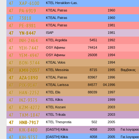
47
XAP-6100
KTEL Heraklion–Las.
47
PA-6919
KTEAL Patras
1960
47
73818
KTEAL Patras
1960
47
PE-8981
KTEAL Patras
1981
47
YN-8447
ISAP
1981
47
INH-2464
KTEL Argolida
5451
1992
47
YEH-7447
OSY Афины
74414
1993
47
YEM-4947
OSY Афины
26008
1994
47
BON-3744
KTEAL Volos
1994
47
KMH-2037
KTEL Messinia
8715
1995
Βαμβακας
47
AZA-1890
KTEAL Patras
83967
1996
47
PIX-9147
KTEAL Larissa
84577
04.1996
47
HAN-2252
KTEL Elis
88039
1997
47
INZ-9375
KTEL Kilkis
1999
47
KZM-4272
ΚΤΕL Kozani
2003
47
TKM-1847
ΚΤΕL Τrikala
2003
47
HNB-7917
KTEL Thesprotia
502
2005
47
KIK-8480
[OASTH] Kilkis
4058
2005
Για λογαρι
47
KIH-9757
[OASTH] Kilkis
4058
2005
Για λογαρι