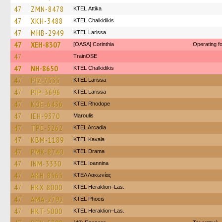
47
ZMN-8478
KΤΕL Αttika
47
XKH-3488
ΚΤΕL Chalkidikis
47
MHB-2949
KTEL Larissa
47
XEH-8307
[OASA] Corinthia
Operating 
47
TrainΟSE
47
NH-8650
ΚΤΕL Chalkidikis
47
PIZ-7535
KTEL Larissa
47
PIP-3696
KTEL Larissa
47
KOE-6436
KTEL Rhodope
47
IEH-9370
Maroulis
47
TPE-5262
KTEL Arcadia
47
KBM-1189
KTEL Kavala
47
PMK-8740
KTEL Drama
47
INM-3330
KTEL Ioannina
47
AKH-8565
ΚΤΕΛ Λακωνίας
47
HKX-8000
KTEL Heraklion–Las.
47
AMA-2792
ΚΤΕL Phocis
47
HKT-5000
KTEL Heraklion–Las.