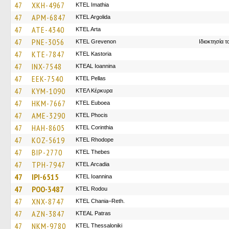
47
XKH-4967
KTEL Imathia
47
APM-6847
KTEL Argolida
47
ATE-4340
KTEL Arta
47
PNE-3056
ΚΤΕL Grevenon
Ιδιοκτησία 
47
KTE-7847
KTEL Kastoria
47
INX-7548
KTEAL Ioannina
47
EEK-7540
KTEL Pellas
47
KYM-1090
ΚΤΕΛ Κέρκυρα
47
HKM-7667
ΚΤΕL Euboea
47
AME-3290
ΚΤΕL Phocis
47
HAH-8605
KTEL Corinthia
47
KOZ-5619
KTEL Rhodope
47
BIP-2770
KTEL Thebes
47
TPH-7947
KTEL Arcadia
47
IPI-6515
KTEL Ioannina
47
POO-3487
ΚΤΕL Rodou
47
XNX-8747
KTEL Chania–Reth.
47
AZN-3847
KTEAL Patras
47
NKM-9780
KTEL Thessaloniki