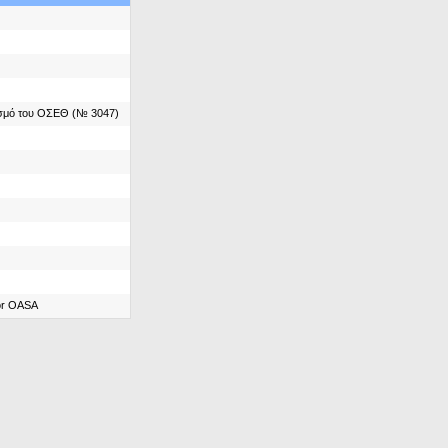
ασμό του ΟΣΕΘ (№ 3047)
for OASA