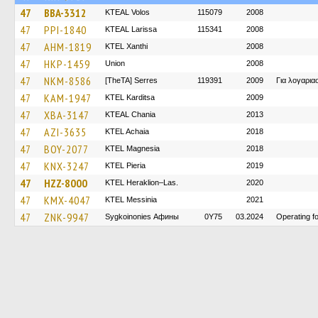
47
BBA-3312
KTEAL Volos
115079
2008
47
PPI-1840
KTEAL Larissa
115341
2008
47
AHM-1819
KTEL Xanthi
2008
47
HKP-1459
Union
2008
47
NKM-8586
[TheTA] Serres
119391
2009
Για λογαρι
47
KAM-1947
ΚΤΕL Karditsa
2009
47
XBA-3147
KTEAL Chania
2013
47
AZI-3635
KTEL Achaia
2018
47
BOY-2077
ΚΤΕL Magnesia
2018
47
KNX-3247
KTEL Pieria
2019
47
HZZ-8000
KTEL Heraklion–Las.
2020
47
KMX-4047
KTEL Messinia
2021
47
ZNK-9947
Sygkoinonies Афины
0Y75
03.2024
Operating 