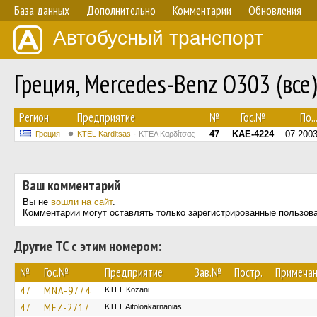
База данных
Дополнительно
Комментарии
Обновления
Автобусный транспорт
Греция, Mercedes-Benz O303 (все
Регион
Предприятие
№
Гос.№
По..
47
KAE-4224
07.200
Греция
ΚΤΕL Karditsas
ΚΤΕΛ Καρδίτσας
Ваш комментарий
Вы не
вошли на сайт
.
Комментарии могут оставлять только зарегистрированные пользов
Другие ТС с этим номером:
№
Гос.№
Предприятие
Зав.№
Постр.
Примеча
47
MNA-9774
ΚΤΕL Kozani
47
MEZ-2717
KTEL Aitoloakarnanias