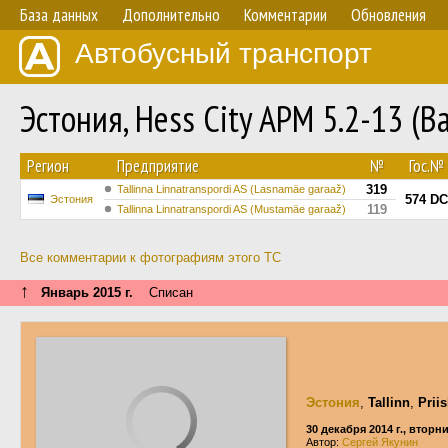
База данных
Дополнительно
Комментарии
Обновления
Автобусный транспорт
Эстония, Hess City APM 5.2-13 (B
Регион
Предприятие
№
Гос.№
319
Tallinna Linnatranspordi AS (Lasnamäe garaaž)
574 DC
Эстония
119
Tallinna Linnatranspordi AS (Mustamäe garaaž)
Все комментарии к фотографиям этого ТС
↑
Январь 2015 г.
Списан
Эстония
,
Tallinn
,
Prii
30 декабря 2014 г., вторн
Автор:
Сергей Якунин