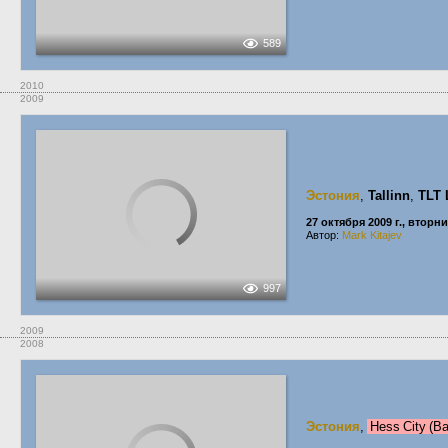
589
2010
2009
Эстония
,
Tallinn
,
TLT 
27 октября 2009 г., вторн
Автор:
Mark Kitajev
997
2009
2008
Эстония
,
Hess City (B