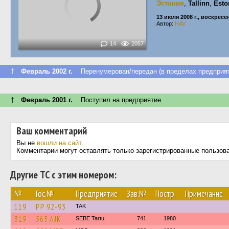
Эстония
,
Tallinn
,
Esto
13 июля 2008 г., воскресе
Автор:
HAV
14
2057
↑
Февраль 2002 г.
Перенумерован/передан (в пределах предприят
↑
Февраль 2001 г.
Поступил на предприятие
Ваш комментарий
Вы не
вошли на сайт
.
Комментарии могут оставлять только зарегистрированные пользов
Другие ТС с этим номером:
№
Гос.№
Предприятие
Зав.№
Постр.
Примечание
119
РР 92-93
TAK
319
565 AJK
SEBE Tartu
741
1980