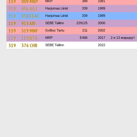
119
009 MRP
MRP
388
1981
319
436 AGZ
Harjumaa Liinid
339
1989
319
0380 ЕАС
Harjumaa Liinid
339
1989
119
913 AXI
SEBE Tallinn
229125
2000
119
319 MNF
GoBus Tartu
211
2002
119
119 BTK
MRP
E486
2017
2 и 13 маршрут
319
376 CHB
SEBE Tallinn
2022