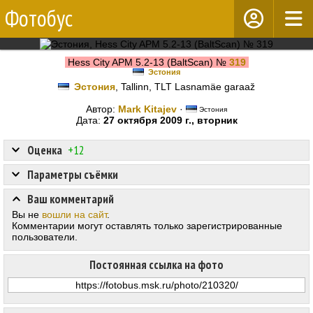
Фотобус
Hess City APM 5.2-13 (BaltScan) №
319
Эстония
Эстония
, Tallinn, TLT Lasnamäe garaaž
Автор:
Mark Kitajev
·
Эстония
Дата:
27 октября 2009 г., вторник
Оценка
+12
Параметры съёмки
Ваш комментарий
Вы не
вошли на сайт
.
Комментарии могут оставлять только зарегистрированные
пользователи.
Постоянная ссылка на фото