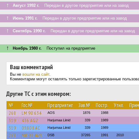
↑
Август 1992 г.
Передан в другое предприятие или на завод
↑
Июнь 1991 г.
Передан в другое предприятие или на завод
↑
Сентябрь 1990 г.
Передан в другое предприятие или на завод
↑
Ноябрь 1980 г.
Поступил на предприятие
Ваш комментарий
Вы не
вошли на сайт
.
Комментарии могут оставлять только зарегистрированные пользов
Другие ТС с этим номером:
№
Гос.№
Предприятие
Зав.№
Постр.
Утил.
Прим
268
LM 90 634
AOS
1876
1988
319
436 AGZ
Harjumaa Liinid
339
1989
319
0380 ЕАС
Harjumaa Liinid
339
1989
268
MR 93 469
DSB
37265
1991
2010