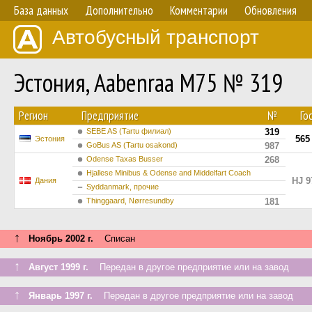
База данных
Дополнительно
Комментарии
Обновления
Автобусный транспорт
Эстония, Aabenraa M75 № 319
Регион
Предприятие
№
Го
SEBE AS (Tartu филиал)
319
565
Эстония
GoBus AS (Tartu osakond)
987
Odense Taxas Busser
268
Hjallese Minibus & Odense and Middelfart Coach
HJ 9
Дания
Syddanmark, прочие
Thinggaard, Nørresundby
181
↑
Ноябрь 2002 г.
Списан
↑
Август 1999 г.
Передан в другое предприятие или на завод
↑
Январь 1997 г.
Передан в другое предприятие или на завод