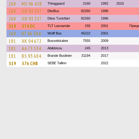
268
MS 96 428
Thinggaard
2160
1992
2010
268
OD 93 337
DitoBus
82260
1996
268
OD 93 337
Ditos Turistfart
82260
1996
319
574 DC
TLT Lasnamäe
155
2001
Прице
268
RT 96 584
Wulff Bus
45222
2001
181
XK 94 672
Busselskabet
7555
2009
181
AA 73 534
Abildskou
245
2013
181
BS 93 684
Brande Buslinier
31194
2017
319
376 CHB
SEBE Tallinn
2022