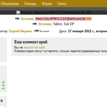
Обновления
Помощь
Форум
Поиск
Эстония
,
Hess City APM 5.2-13 (BaltScan)
№
319
Эстония
, Tallinn, Seli DP
Автор:
Сергей Якунин
·
Дата:
17 января 2012 г., вторни
Эстония
Ваш комментарий
Вы не
вошли на сайт
.
Комментарии могут оставлять только зарегистрированные пол
+1
+1
+1
то