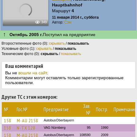
Hauptbahnhof
Маршрут
4
11 января 2014 г., суббота
Автор:
Сэм
349
↑
Октябрь 2005 г.
Поступил на предприятие
Второстепенные фото (0):
скрывать
/
показывать
Условные фото (1):
скрывать
/
показывать
Технические фото (0):
скрывать
/
показывать
Ваш комментарий
Вы не
вошли на сайт
.
Комментарии могут оставлять только зарегистрированные
пользователи.
Другие ТС с этим номером:
Зав.
№
Гос.№
Предприятие
Постр.
Примечание
№
158
M-AU 2158
AutobusOberbayern
158
N-TX 128
VAG Nürnberg
95
1990
158
M-AU 2158
AutobusOberbayern
108590
2009