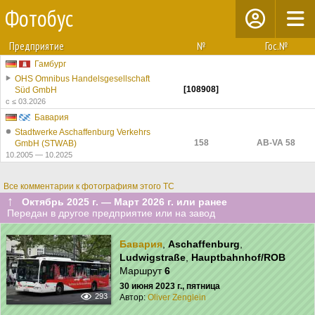
Фотобус
Предприятие
№
Гос.№
Гамбург
OHS Omnibus Handelsgesellschaft
[108908]
Süd GmbH
с ≤ 03.2026
Бавария
Stadtwerke Aschaffenburg Verkehrs
158
AB-VA 58
GmbH (STWAB)
10.2005 — 10.2025
Все комментарии к фотографиям этого ТС
↑
Октябрь 2025 г. — Март 2026 г. или ранее
Передан в другое предприятие или на завод
Бавария
,
Aschaffenburg
,
Ludwigstraße
,
Hauptbahnhof/ROB
Маршрут
6
30 июня 2023 г., пятница
293
Автор:
Oliver Zenglein