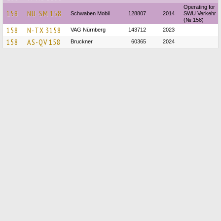
Operating for
158
NU-SM 158
Schwaben Mobil
128807
2014
SWU Verkehr
(№ 158)
158
N-TX 3158
VAG Nürnberg
143712
2023
158
AS-QV 158
Bruckner
60365
2024