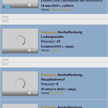
Einfahrt zum Dienstende des Busfahrers
442
18 мая 2019 г., суббота
Автор:
Oliver Zenglein
2019
2015
Бавария
,
Aschaffenburg
,
Ludwigstraße
Маршрут
14
8 апреля 2015 г., среда
Автор:
LinieO
374
2015
2014
Бавария
,
Aschaffenburg
,
Hauptbahnhof
Маршрут
6
20 августа 2014 г., среда
Автор:
9122_DA
344
Бавария
,
Aschaffenburg
,