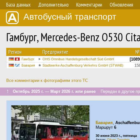
База данных
Дополнительно
Комментарии
Обновления
Автобусный транспорт
Гамбург, Mercedes-Benz O530 Cit
Регион
Предприятие
№
[1089
Гамбург
OHS Omnibus Handelsgesellschaft Süd GmbH
15
Бавария
Stadtwerke Aschaffenburg Verkehrs GmbH (STWAB)
Все комментарии к фотографиям этого ТС
↑
Октябрь 2025 г. — Март 2026 г. или ранее
Передан в другое пре
Бавария
,
Aschaffenbu
Маршрут
6
30 июня 2023 г., пятница
Автор:
Oliver Zenglein