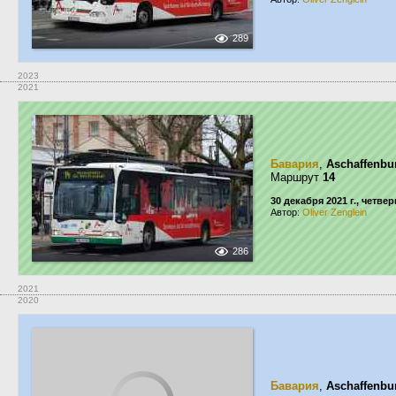
289
2023
2021
Бавария
,
Aschaffenbu
Маршрут
14
30 декабря 2021 г., четвер
Автор:
Oliver Zenglein
286
2021
2020
Бавария
,
Aschaffenbu