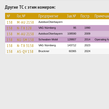
Другие ТС с этим номером:
№
Гос.№
Предприятие
Зав.№
Постр.
Примеча
158
M-AU 2158
AutobusOberbayern
158
N-TX 128
VAG Nürnberg
95
1990
158
M-AU 2158
AutobusOberbayern
108590
2009
158
NU-SM 158
Schwaben Mobil
128807
2014
Operating f
158
N-TX 3158
VAG Nürnberg
143712
2023
158
AS-QV 158
Bruckner
60365
2024