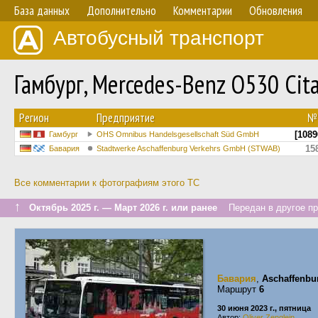
База данных
Дополнительно
Комментарии
Обновления
Автобусный транспорт
Гамбург, Mercedes-Benz O530 Cit
Регион
Предприятие
№
[1089
Гамбург
OHS Omnibus Handelsgesellschaft Süd GmbH
15
Бавария
Stadtwerke Aschaffenburg Verkehrs GmbH (STWAB)
Все комментарии к фотографиям этого ТС
↑
Октябрь 2025 г. — Март 2026 г. или ранее
Передан в другое пре
Бавария
,
Aschaffenbu
Маршрут
6
30 июня 2023 г., пятница
Автор:
Oliver Zenglein