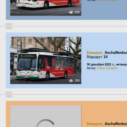
289
2023
2021
Бавария
,
Aschaffenbu
Маршрут
14
30 декабря 2021 г., четвер
Автор:
Oliver Zenglein
289
2021
2020
Бавария
,
Aschaffenbu