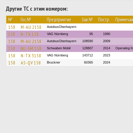
Другие ТС с этим номером:
№
Гос.№
Предприятие
Зав.№
Постр.
Примеча
158
M-AU 2158
AutobusOberbayern
158
N-TX 128
VAG Nürnberg
95
1990
158
M-AU 2158
AutobusOberbayern
108590
2009
158
NU-SM 158
Schwaben Mobil
128807
2014
Operating f
158
N-TX 3158
VAG Nürnberg
143712
2023
158
AS-QV 158
Bruckner
60365
2024