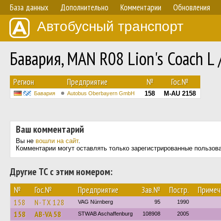
База данных
Дополнительно
Комментарии
Обновления
Автобусный транспорт
Бавария, MAN R08 Lion's Coach L 
Регион
Предприятие
№
Гос.№
158
M-AU 2158
Бавария
Autobus Oberbayern GmbH
Ваш комментарий
Вы не
вошли на сайт
.
Комментарии могут оставлять только зарегистрированные пользов
Другие ТС с этим номером:
№
Гос.№
Предприятие
Зав.№
Постр.
Примеч
158
N-TX 128
VAG Nürnberg
95
1990
158
AB-VA 58
STWAB Aschaffenburg
108908
2005