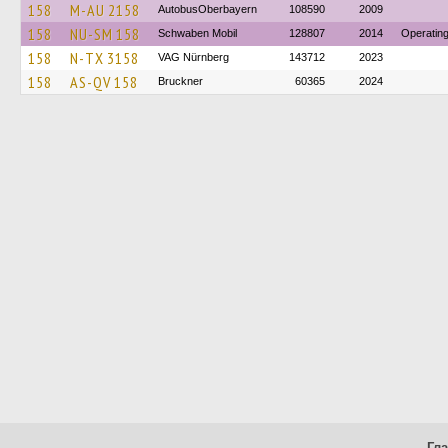
158
M-AU 2158
AutobusOberbayern
108590
2009
158
NU-SM 158
Schwaben Mobil
128807
2014
Operatin
158
N-TX 3158
VAG Nürnberg
143712
2023
158
AS-QV 158
Bruckner
60365
2024
Гл