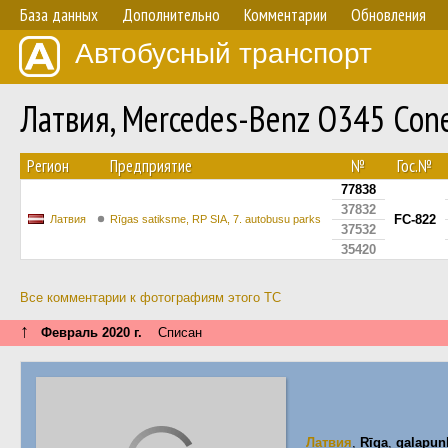
База данных
Дополнительно
Комментарии
Обновления
Автобусный транспорт
Латвия, Mercedes-Benz O345 Con
Регион
Предприятие
№
Гос.№
77838
37832
FC-822
Латвия
Rīgas satiksme, RP SIA, 7. autobusu parks
37532
35420
Все комментарии к фотографиям этого ТС
↑
Февраль 2020 г.
Списан
Латвия
,
Rīga
,
galapunk