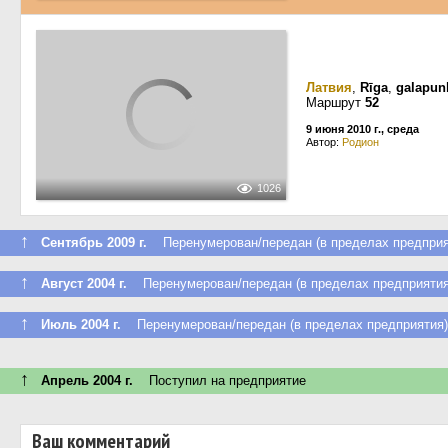
Латвия
,
Rīga
,
galapunk
Маршрут
52
9 июня 2010 г., среда
Автор:
Родион
1026
↑
Сентябрь 2009 г.
Перенумерован/передан (в пределах предприя
↑
Август 2004 г.
Перенумерован/передан (в пределах предприятия
↑
Июль 2004 г.
Перенумерован/передан (в пределах предприятия)
↑
Апрель 2004 г.
Поступил на предприятие
Ваш комментарий