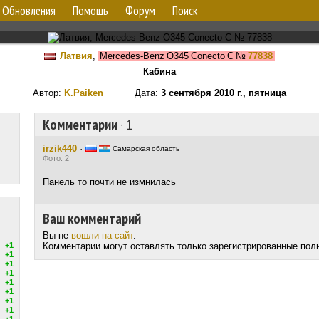
Обновления
Помощь
Форум
Поиск
Латвия
,
Mercedes-Benz O345 Conecto C
№
77838
Кабина
Автор:
K.Paiken
Дата:
3 сентября 2010 г., пятница
Комментарии
·
1
irzik440
·
Самарская область
Фото: 2
Панель то почти не измнилась
Ваш комментарий
Вы не
вошли на сайт
.
+1
Комментарии могут оставлять только зарегистрированные пол
+1
+1
+1
+1
+1
+1
+1
+1