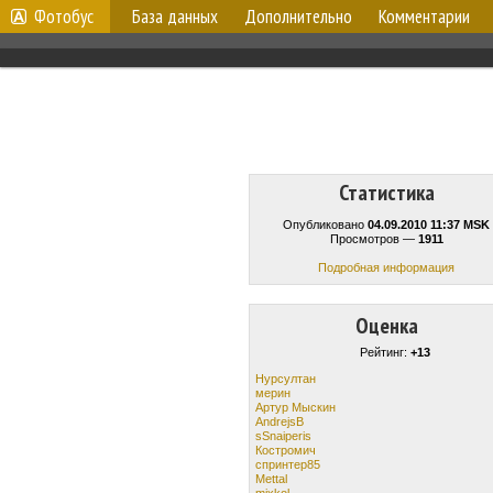
Фотобус
База данных
Дополнительно
Комментарии
Статистика
Опубликовано
04.09.2010 11:37 MSK
Просмотров —
1911
Подробная информация
Оценка
Рейтинг:
+13
Нурсултан
мерин
Артур Мыскин
AndrejsB
sSnaiperis
Костромич
спринтер85
Mettal
mixkol