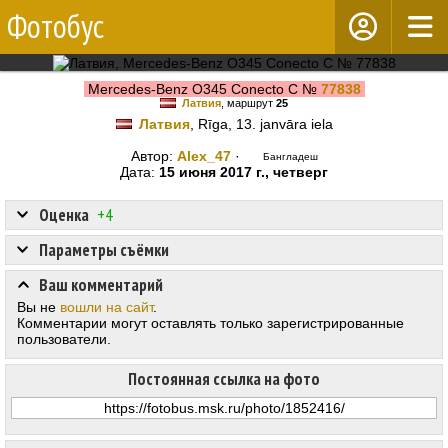
Фотобус
Mercedes-Benz O345 Conecto C №
77838
Латвия
, маршрут
25
Латвия
, Rīga, 13. janvāra iela
Автор:
Alex_47
·
Бангладеш
Дата:
15 июня 2017 г., четверг
Оценка
+4
Параметры съёмки
Ваш комментарий
Вы не
вошли на сайт
.
Комментарии могут оставлять только зарегистрированные
пользователи.
Постоянная ссылка на фото