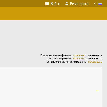
Войти
Регистрация
Второстепенные фото (0):
скрывать
/
показывать
Условные фото (0):
скрывать
/
показывать
Технические фото (0):
скрывать
/
показывать
¤