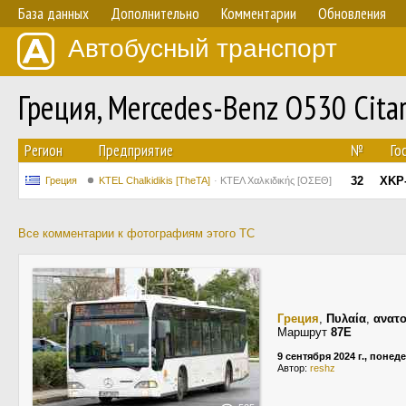
База данных
Дополнительно
Комментарии
Обновления
Автобусный транспорт
Греция, Mercedes-Benz O530 Cita
Регион
Предприятие
№
Го
32
XKP
Греция
ΚΤΕL Chalkidikis [TheTA]
ΚΤΕΛ Χαλκιδικής [ΟΣΕΘ]
Все комментарии к фотографиям этого ТС
Греция
,
Πυλαία
,
ανατο
Маршрут
87E
9 сентября 2024 г., понед
Автор:
reshz