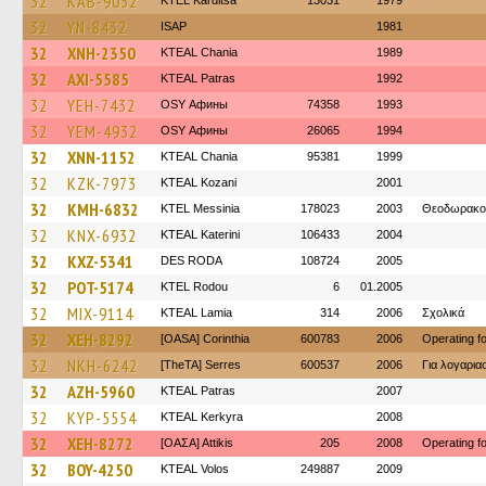
32
KAB-9032
ΚΤΕL Karditsa
13031
1979
32
YN-8432
ISAP
1981
32
XNH-2350
KTEAL Chania
1989
32
AXI-5585
KTEAL Patras
1992
32
YEH-7432
OSY Афины
74358
1993
32
YEM-4932
OSY Афины
26065
1994
32
XNN-1152
KTEAL Chania
95381
1999
32
KZK-7973
KTEAL Kozani
2001
32
KMH-6832
KTEL Messinia
178023
2003
Θεοδωρακο
32
KNX-6932
KTEAL Katerini
106433
2004
32
KXZ-5341
DES RODA
108724
2005
32
POT-5174
ΚΤΕL Rodou
6
01.2005
32
MIX-9114
KTEAL Lamia
314
2006
Σχολικά
32
XEH-8292
[OASA] Corinthia
600783
2006
Operating 
32
NKH-6242
[TheTA] Serres
600537
2006
Για λογαρι
32
AZH-5960
KTEAL Patras
2007
32
KYP-5554
KTEAL Kerkyra
2008
32
XEH-8272
[ΟΑΣΑ] Αttikis
205
2008
Operating 
32
BOY-4250
KTEAL Volos
249887
2009