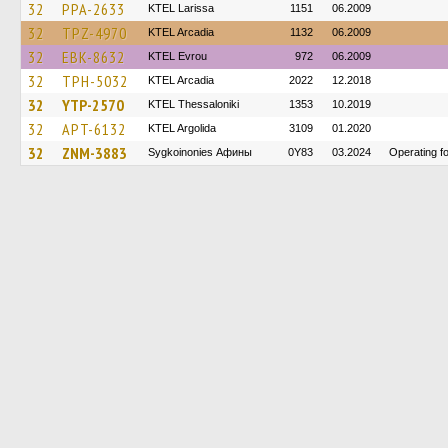
32
PPA-2633
KTEL Larissa
1151
06.2009
32
TPZ-4970
KTEL Arcadia
1132
06.2009
32
EBK-8632
KTEL Evrou
972
06.2009
32
TPH-5032
KTEL Arcadia
2022
12.2018
32
YTP-2570
KTEL Thessaloniki
1353
10.2019
32
APT-6132
KTEL Argolida
3109
01.2020
32
ZNM-3883
Sygkoinonies Афины
0Y83
03.2024
Operating 