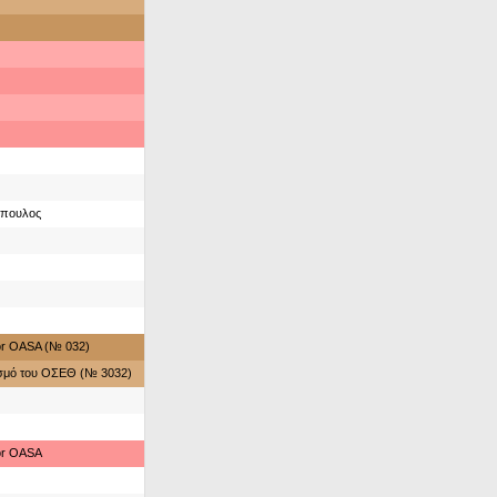
πουλος
for OASA (№ 032)
ασμό του ΟΣΕΘ (№ 3032)
for OASA