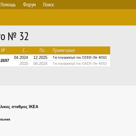
Помощь
Форум
Поиск
ro № 32
с.№
С...
По...
Примечание
04.2024
12.2025
Για λογαριασμό του ΟΣΕΘ (№ 4032)
-2697
2020
04.2024
Για λογαριασμό του ΟΑΣΘ (№ 4032)
λικος σταθμος ΙΚΕΑ
ельник