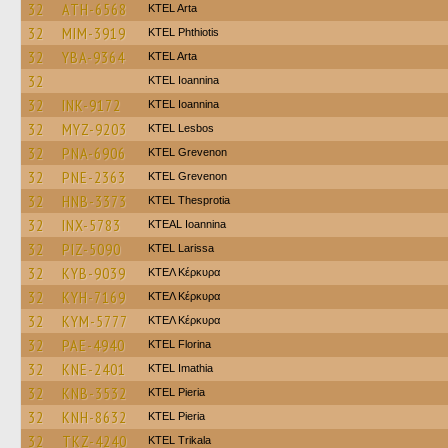
32
ATH-6568
KTEL Arta
32
MIM-3919
ΚΤΕL Phthiotis
32
YBA-9364
KTEL Arta
32
KTEL Ioannina
32
INK-9172
KTEL Ioannina
32
MYZ-9203
KTEL Lesbos
32
PNA-6906
ΚΤΕL Grevenon
32
PNE-2363
ΚΤΕL Grevenon
32
HNB-3373
KTEL Thesprotia
32
INX-5783
KTEAL Ioannina
32
PIZ-5090
KTEL Larissa
32
KYB-9039
ΚΤΕΛ Κέρκυρα
32
KYH-7169
ΚΤΕΛ Κέρκυρα
32
KYM-5777
ΚΤΕΛ Κέρκυρα
32
PAE-4940
KTEL Florina
32
KNE-2401
KTEL Imathia
32
KNB-3532
KTEL Pieria
32
KNH-8632
KTEL Pieria
32
TKZ-4240
ΚΤΕL Τrikala