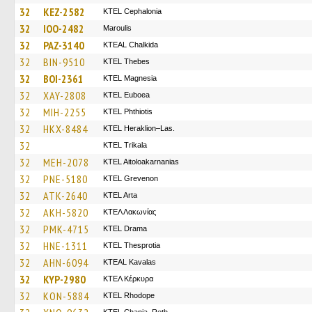
32
KEZ-2582
KTEL Cephalonia
32
IOO-2482
Maroulis
32
PAZ-3140
KTEAL Chalkida
32
BIN-9510
KTEL Thebes
32
BOI-2361
ΚΤΕL Magnesia
32
XAY-2808
ΚΤΕL Euboea
32
MIH-2255
ΚΤΕL Phthiotis
32
HKX-8484
KTEL Heraklion–Las.
32
ΚΤΕL Τrikala
32
MEH-2078
KTEL Aitoloakarnanias
32
PNE-5180
ΚΤΕL Grevenon
32
ATK-2640
KTEL Arta
32
AKH-5820
ΚΤΕΛ Λακωνίας
32
PMK-4715
KTEL Drama
32
HNE-1311
KTEL Thesprotia
32
AHN-6094
KTEAL Kavalas
32
KYP-2980
ΚΤΕΛ Κέρκυρα
32
KON-5884
KTEL Rhodope