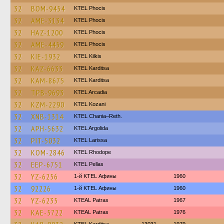
32
BOM-9454
ΚΤΕL Phocis
32
AME-3134
ΚΤΕL Phocis
32
HAZ-1200
ΚΤΕL Phocis
32
AME-4459
ΚΤΕL Phocis
32
KIE-1932
KTEL Kilkis
32
KAZ-6633
ΚΤΕL Karditsa
32
KAM-8675
ΚΤΕL Karditsa
32
TPB-9693
KTEL Arcadia
32
KZM-2290
ΚΤΕL Kozani
32
XNB-1314
KTEL Chania–Reth.
32
APH-5632
KTEL Argolida
32
PIT-5032
KTEL Larissa
32
KOM-2846
KTEL Rhodope
32
EEP-6751
KTEL Pellas
32
YZ-6256
1-й KTEL Афины
1960
32
92226
1-й KTEL Афины
1960
32
YZ-6235
KTEAL Patras
1967
32
KAE-5722
KTEAL Patras
1976