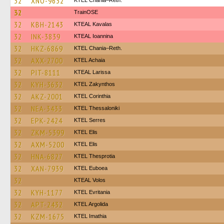
32
XNO-9632
KTEL Chania–Reth.
32
TrainΟSE
32
KBH-2143
KTEAL Kavalas
32
INK-3839
KTEAL Ioannina
32
HKZ-6869
KTEL Chania–Reth.
32
AXX-2700
KTEL Achaia
32
PIT-8111
KTEAL Larissa
32
KYH-3632
KTEL Zakynthos
32
AKZ-2001
KTEL Corinthia
32
NEA-3433
KTEL Thessaloniki
32
EPK-2424
KTEL Serres
32
ZKM-5399
KTEL Elis
32
AXM-5200
KTEL Elis
32
HNA-6827
KTEL Thesprotia
32
XAN-7939
ΚΤΕL Euboea
32
KTEAL Volos
32
KYH-1177
ΚΤΕL Evritania
32
APT-2432
KTEL Argolida
32
KZM-1675
KTEL Imathia