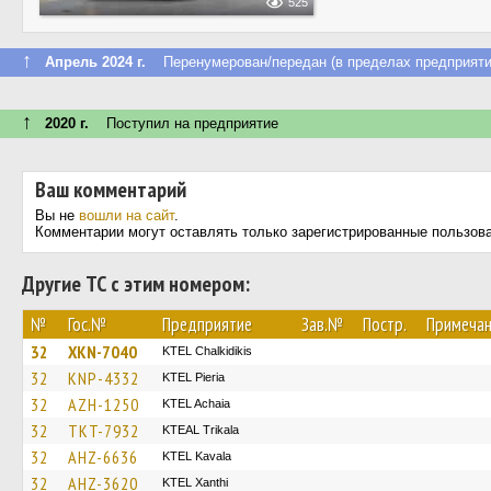
525
↑
Апрель 2024 г.
Перенумерован/передан (в пределах предприяти
↑
2020 г.
Поступил на предприятие
Ваш комментарий
Вы не
вошли на сайт
.
Комментарии могут оставлять только зарегистрированные пользов
Другие ТС с этим номером:
№
Гос.№
Предприятие
Зав.№
Постр.
Примеча
32
XKN-7040
ΚΤΕL Chalkidikis
32
KNP-4332
KTEL Pieria
32
AZH-1250
KTEL Achaia
32
TKT-7932
KTEAL Trikala
32
AHZ-6636
KTEL Kavala
32
AHZ-3620
KTEL Xanthi