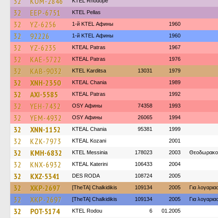
32
KOM-2846
KTEL Rhodope
32
EEP-6751
KTEL Pellas
32
YZ-6256
1-й KTEL Афины
1960
32
92226
1-й KTEL Афины
1960
32
YZ-6235
KTEAL Patras
1967
32
KAE-5722
KTEAL Patras
1976
32
KAB-9032
ΚΤΕL Karditsa
13031
1979
32
XNH-2350
KTEAL Chania
1989
32
AXI-5585
KTEAL Patras
1992
32
YEH-7432
OSY Афины
74358
1993
32
YEM-4932
OSY Афины
26065
1994
32
XNN-1152
KTEAL Chania
95381
1999
32
KZK-7973
KTEAL Kozani
2001
32
KMH-6832
KTEL Messinia
178023
2003
Θεοδωρακο
32
KNX-6932
KTEAL Katerini
106433
2004
32
KXZ-5341
DES RODA
108724
2005
32
XKP-2697
[TheTA] Chalkidikis
109134
2005
Για λογαρι
32
XKP-2697
[TheTA] Chalkidikis
109134
2005
Για λογαρι
32
POT-5174
ΚΤΕL Rodou
6
01.2005