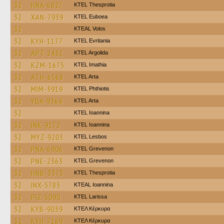
32
HNA-6827
KTEL Thesprotia
32
XAN-7939
ΚΤΕL Euboea
32
KTEAL Volos
32
KYH-1177
ΚΤΕL Evritania
32
APT-2432
KTEL Argolida
32
KZM-1675
KTEL Imathia
32
ATH-6568
KTEL Arta
32
MIM-3919
ΚΤΕL Phthiotis
32
YBA-9364
KTEL Arta
32
KTEL Ioannina
32
INK-9172
KTEL Ioannina
32
MYZ-9203
KTEL Lesbos
32
PNA-6906
ΚΤΕL Grevenon
32
PNE-2363
ΚΤΕL Grevenon
32
HNB-3373
KTEL Thesprotia
32
INX-5783
KTEAL Ioannina
32
PIZ-5090
KTEL Larissa
32
KYB-9039
ΚΤΕΛ Κέρκυρα
32
KYH-7169
ΚΤΕΛ Κέρκυρα