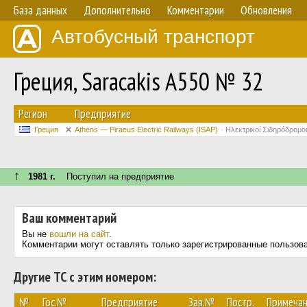
База данных
Дополнительно
Комментарии
Обновления
Автобусный транспорт
Греция, Saracakis A550 № 32
Регион
Предприятие
Греция
Athens — Piraeus Electric Railways (ISAP)
Ηλεκτρικοί Σιδηρόδρομ
↑
1981 г.
Поступил на предприятие
Ваш комментарий
Вы не
вошли на сайт
.
Комментарии могут оставлять только зарегистрированные пользов
Другие ТС с этим номером:
№
Гос.№
Предприятие
Зав.№
Постр.
Примеча