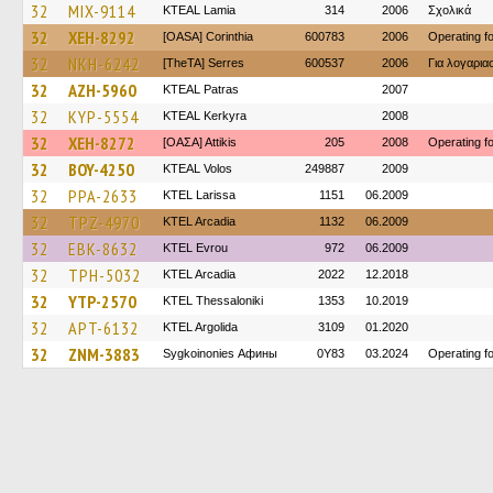
32
MIX-9114
KTEAL Lamia
314
2006
Σχολικά
32
XEH-8292
[OASA] Corinthia
600783
2006
Operating 
32
NKH-6242
[TheTA] Serres
600537
2006
Για λογαρι
32
AZH-5960
KTEAL Patras
2007
32
KYP-5554
KTEAL Kerkyra
2008
32
XEH-8272
[ΟΑΣΑ] Αttikis
205
2008
Operating 
32
BOY-4250
KTEAL Volos
249887
2009
32
PPA-2633
KTEL Larissa
1151
06.2009
32
TPZ-4970
KTEL Arcadia
1132
06.2009
32
EBK-8632
KTEL Evrou
972
06.2009
32
TPH-5032
KTEL Arcadia
2022
12.2018
32
YTP-2570
KTEL Thessaloniki
1353
10.2019
32
APT-6132
KTEL Argolida
3109
01.2020
32
ZNM-3883
Sygkoinonies Афины
0Y83
03.2024
Operating 