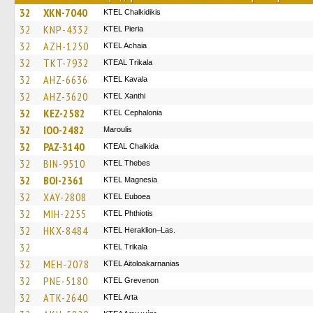
32
XKN-7040
ΚΤΕL Chalkidikis
32
KNP-4332
KTEL Pieria
32
AZH-1250
KTEL Achaia
32
TKT-7932
KTEAL Trikala
32
AHZ-6636
KTEL Kavala
32
AHZ-3620
KTEL Xanthi
32
KEZ-2582
KTEL Cephalonia
32
IOO-2482
Maroulis
32
PAZ-3140
KTEAL Chalkida
32
BIN-9510
KTEL Thebes
32
BOI-2361
ΚΤΕL Magnesia
32
XAY-2808
ΚΤΕL Euboea
32
MIH-2255
ΚΤΕL Phthiotis
32
HKX-8484
KTEL Heraklion–Las.
32
ΚΤΕL Τrikala
32
MEH-2078
KTEL Aitoloakarnanias
32
PNE-5180
ΚΤΕL Grevenon
32
ATK-2640
KTEL Arta