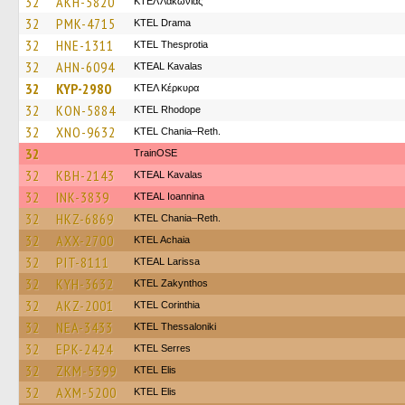
32
AKH-5820
ΚΤΕΛ Λακωνίας
32
PMK-4715
KTEL Drama
32
HNE-1311
KTEL Thesprotia
32
AHN-6094
KTEAL Kavalas
32
KYP-2980
ΚΤΕΛ Κέρκυρα
32
KON-5884
KTEL Rhodope
32
XNO-9632
KTEL Chania–Reth.
32
TrainΟSE
32
KBH-2143
KTEAL Kavalas
32
INK-3839
KTEAL Ioannina
32
HKZ-6869
KTEL Chania–Reth.
32
AXX-2700
KTEL Achaia
32
PIT-8111
KTEAL Larissa
32
KYH-3632
KTEL Zakynthos
32
AKZ-2001
KTEL Corinthia
32
NEA-3433
KTEL Thessaloniki
32
EPK-2424
KTEL Serres
32
ZKM-5399
KTEL Elis
32
AXM-5200
KTEL Elis