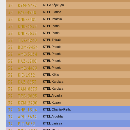
32
KYM-5777
ΚΤΕΛ Κέρκυρα
32
PAE-4940
KTEL Florina
32
KNE-2401
KTEL Imathia
32
KNB-3532
KTEL Pieria
32
KNH-8632
KTEL Pieria
32
TKZ-4240
ΚΤΕL Τrikala
32
BOM-9454
ΚΤΕL Phocis
32
AME-3134
ΚΤΕL Phocis
32
HAZ-1200
ΚΤΕL Phocis
32
AME-4459
ΚΤΕL Phocis
32
KIE-1932
KTEL Kilkis
32
KAZ-6633
ΚΤΕL Karditsa
32
KAM-8675
ΚΤΕL Karditsa
32
TPB-9693
KTEL Arcadia
32
KZM-2290
ΚΤΕL Kozani
32
XNB-1314
KTEL Chania–Reth.
32
APH-5632
KTEL Argolida
32
PIT-5032
KTEL Larissa