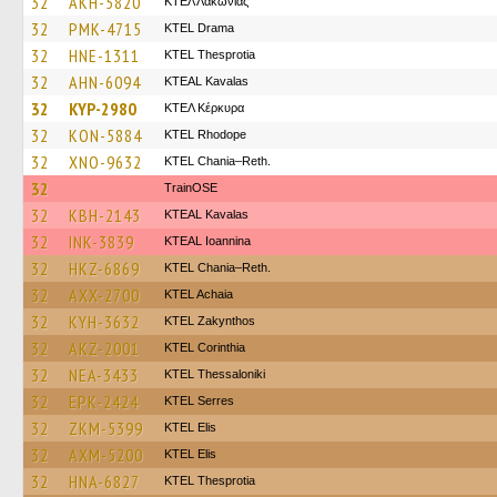
32
AKH-5820
ΚΤΕΛ Λακωνίας
32
PMK-4715
KTEL Drama
32
HNE-1311
KTEL Thesprotia
32
AHN-6094
KTEAL Kavalas
32
KYP-2980
ΚΤΕΛ Κέρκυρα
32
KON-5884
KTEL Rhodope
32
XNO-9632
KTEL Chania–Reth.
32
TrainΟSE
32
KBH-2143
KTEAL Kavalas
32
INK-3839
KTEAL Ioannina
32
HKZ-6869
KTEL Chania–Reth.
32
AXX-2700
KTEL Achaia
32
KYH-3632
KTEL Zakynthos
32
AKZ-2001
KTEL Corinthia
32
NEA-3433
KTEL Thessaloniki
32
EPK-2424
KTEL Serres
32
ZKM-5399
KTEL Elis
32
AXM-5200
KTEL Elis
32
HNA-6827
KTEL Thesprotia