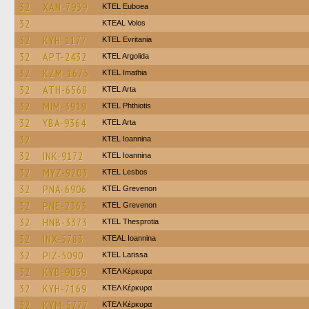
32
XAN-7939
ΚΤΕL Euboea
32
KTEAL Volos
32
KYH-1177
ΚΤΕL Evritania
32
APT-2432
KTEL Argolida
32
KZM-1675
KTEL Imathia
32
ATH-6568
KTEL Arta
32
MIM-3919
ΚΤΕL Phthiotis
32
YBA-9364
KTEL Arta
32
KTEL Ioannina
32
INK-9172
KTEL Ioannina
32
MYZ-9203
KTEL Lesbos
32
PNA-6906
ΚΤΕL Grevenon
32
PNE-2363
ΚΤΕL Grevenon
32
HNB-3373
KTEL Thesprotia
32
INX-5783
KTEAL Ioannina
32
PIZ-5090
KTEL Larissa
32
KYB-9039
ΚΤΕΛ Κέρκυρα
32
KYH-7169
ΚΤΕΛ Κέρκυρα
32
KYM-5777
ΚΤΕΛ Κέρκυρα