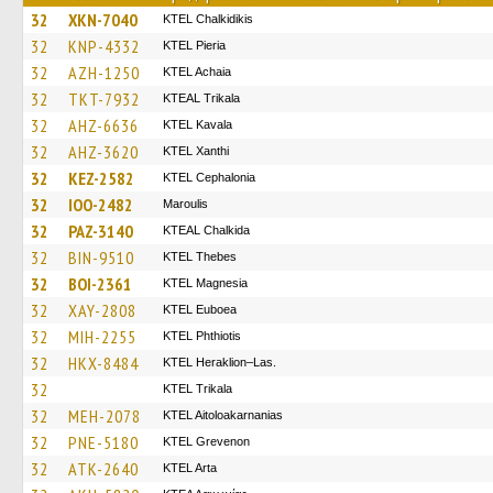
32
XKN-7040
ΚΤΕL Chalkidikis
32
KNP-4332
KTEL Pieria
32
AZH-1250
KTEL Achaia
32
TKT-7932
KTEAL Trikala
32
AHZ-6636
KTEL Kavala
32
AHZ-3620
KTEL Xanthi
32
KEZ-2582
KTEL Cephalonia
32
IOO-2482
Maroulis
32
PAZ-3140
KTEAL Chalkida
32
BIN-9510
KTEL Thebes
32
BOI-2361
ΚΤΕL Magnesia
32
XAY-2808
ΚΤΕL Euboea
32
MIH-2255
ΚΤΕL Phthiotis
32
HKX-8484
KTEL Heraklion–Las.
32
ΚΤΕL Τrikala
32
MEH-2078
KTEL Aitoloakarnanias
32
PNE-5180
ΚΤΕL Grevenon
32
ATK-2640
KTEL Arta