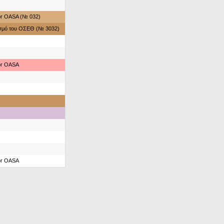
for OASA (№ 032)
ασμό του ΟΣΕΘ (№ 3032)
for OASA
for OASA