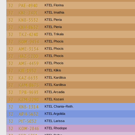
32
PAE-4940
KTEL Florina
32
KNE-2401
KTEL Imathia
32
KNB-3532
KTEL Pieria
32
KNH-8632
KTEL Pieria
32
TKZ-4240
ΚΤΕL Τrikala
32
BOM-9454
ΚΤΕL Phocis
32
AME-3134
ΚΤΕL Phocis
32
HAZ-1200
ΚΤΕL Phocis
32
AME-4459
ΚΤΕL Phocis
32
KIE-1932
KTEL Kilkis
32
KAZ-6633
ΚΤΕL Karditsa
32
KAM-8675
ΚΤΕL Karditsa
32
TPB-9693
KTEL Arcadia
32
KZM-2290
ΚΤΕL Kozani
32
XNB-1314
KTEL Chania–Reth.
32
APH-5632
KTEL Argolida
32
PIT-5032
KTEL Larissa
32
KOM-2846
KTEL Rhodope