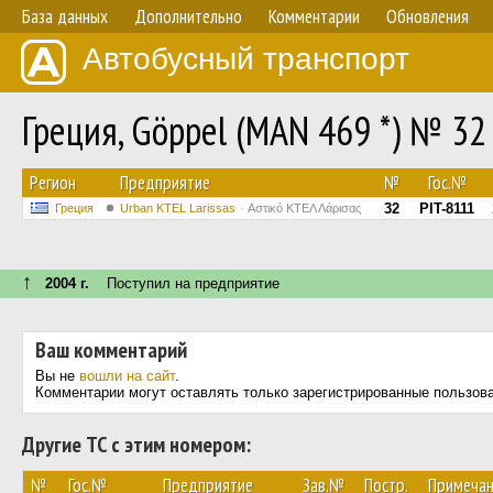
База данных
Дополнительно
Комментарии
Обновления
Автобусный транспорт
Греция, Göppel (MAN 469 *) № 32
Регион
Предприятие
№
Гос.№
32
PIT-8111
Греция
Urban KTEL Larissas
Αστικό ΚΤΕΛ Λάρισας
↑
2004 г.
Поступил на предприятие
Ваш комментарий
Вы не
вошли на сайт
.
Комментарии могут оставлять только зарегистрированные пользов
Другие ТС с этим номером:
№
Гос.№
Предприятие
Зав.№
Постр.
Примеча