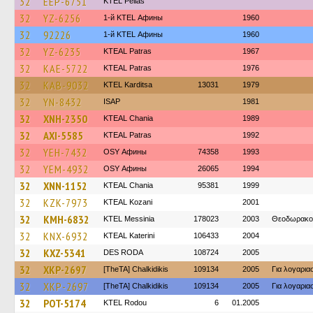
32
EEP-6751
KTEL Pellas
32
YZ-6256
1-й KTEL Афины
1960
32
92226
1-й KTEL Афины
1960
32
YZ-6235
KTEAL Patras
1967
32
KAE-5722
KTEAL Patras
1976
32
KAB-9032
ΚΤΕL Karditsa
13031
1979
32
YN-8432
ISAP
1981
32
XNH-2350
KTEAL Chania
1989
32
AXI-5585
KTEAL Patras
1992
32
YEH-7432
OSY Афины
74358
1993
32
YEM-4932
OSY Афины
26065
1994
32
XNN-1152
KTEAL Chania
95381
1999
32
KZK-7973
KTEAL Kozani
2001
32
KMH-6832
KTEL Messinia
178023
2003
Θεοδωρακο
32
KNX-6932
KTEAL Katerini
106433
2004
32
KXZ-5341
DES RODA
108724
2005
32
XKP-2697
[TheTA] Chalkidikis
109134
2005
Για λογαρι
32
XKP-2697
[TheTA] Chalkidikis
109134
2005
Για λογαρι
32
POT-5174
ΚΤΕL Rodou
6
01.2005