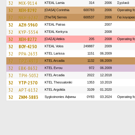
32
MIX-9114
KTEAL Lamia
314
2006
Σχολικά
32
XEH-8292
[OASA] Corinthia
600783
2006
Operating 
32
NKH-6242
[TheTA] Serres
600537
2006
Για λογαρι
32
AZH-5960
KTEAL Patras
2007
32
KYP-5554
KTEAL Kerkyra
2008
32
XEH-8272
[ΟΑΣΑ] Αttikis
205
2008
Operating 
32
BOY-4250
KTEAL Volos
249887
2009
32
PPA-2633
KTEL Larissa
1151
06.2009
32
TPZ-4970
KTEL Arcadia
1132
06.2009
32
EBK-8632
KTEL Evrou
972
06.2009
32
TPH-5032
KTEL Arcadia
2022
12.2018
32
YTP-2570
KTEL Thessaloniki
1353
10.2019
32
APT-6132
KTEL Argolida
3109
01.2020
32
ZNM-3883
Sygkoinonies Афины
0Y83
03.2024
Operating 