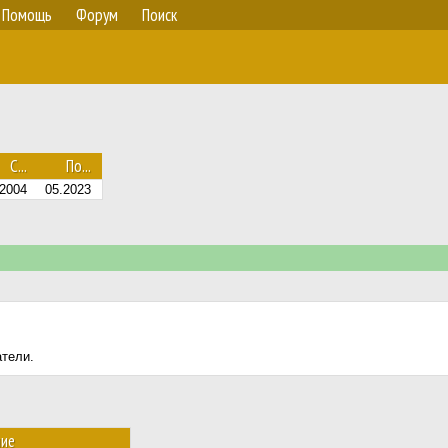
Помощь
Форум
Поиск
С...
По...
2004
05.2023
атели.
ние