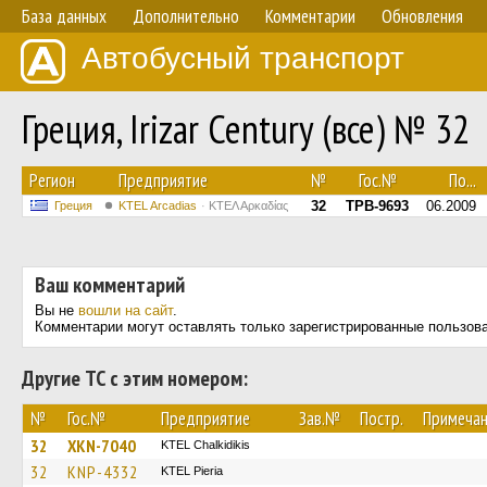
База данных
Дополнительно
Комментарии
Обновления
Автобусный транспорт
Греция, Irizar Century (все) № 32
Регион
Предприятие
№
Гос.№
По...
32
TPB-9693
06.2009
Греция
KTEL Arcadias
ΚΤΕΛ Αρκαδίας
Ваш комментарий
Вы не
вошли на сайт
.
Комментарии могут оставлять только зарегистрированные пользов
Другие ТС с этим номером:
№
Гос.№
Предприятие
Зав.№
Постр.
Примеча
32
XKN-7040
ΚΤΕL Chalkidikis
32
KNP-4332
KTEL Pieria