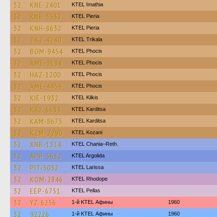
32
KNE-2401
KTEL Imathia
32
KNB-3532
KTEL Pieria
32
KNH-8632
KTEL Pieria
32
TKZ-4240
ΚΤΕL Τrikala
32
BOM-9454
ΚΤΕL Phocis
32
AME-3134
ΚΤΕL Phocis
32
HAZ-1200
ΚΤΕL Phocis
32
AME-4459
ΚΤΕL Phocis
32
KIE-1932
KTEL Kilkis
32
KAZ-6633
ΚΤΕL Karditsa
32
KAM-8675
ΚΤΕL Karditsa
32
KZM-2290
ΚΤΕL Kozani
32
XNB-1314
KTEL Chania–Reth.
32
APH-5632
KTEL Argolida
32
PIT-5032
KTEL Larissa
32
KOM-2846
KTEL Rhodope
32
EEP-6751
KTEL Pellas
32
YZ-6256
1-й KTEL Афины
1960
32
92226
1-й KTEL Афины
1960