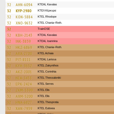
32
AHN-6094
KTEAL Kavalas
32
KYP-2980
ΚΤΕΛ Κέρκυρα
32
KON-5884
KTEL Rhodope
32
XNO-9632
KTEL Chania–Reth.
32
TrainΟSE
32
KBH-2143
KTEAL Kavalas
32
INK-3839
KTEAL Ioannina
32
HKZ-6869
KTEL Chania–Reth.
32
AXX-2700
KTEL Achaia
32
PIT-8111
KTEAL Larissa
32
KYH-3632
KTEL Zakynthos
32
AKZ-2001
KTEL Corinthia
32
NEA-3433
KTEL Thessaloniki
32
EPK-2424
KTEL Serres
32
ZKM-5399
KTEL Elis
32
AXM-5200
KTEL Elis
32
HNA-6827
KTEL Thesprotia
32
XAN-7939
ΚΤΕL Euboea