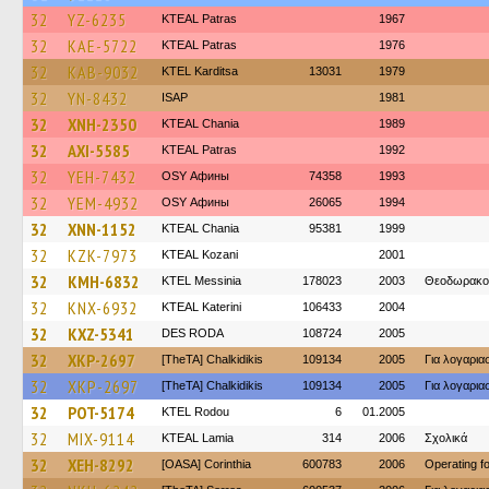
32
YZ-6235
KTEAL Patras
1967
32
KAE-5722
KTEAL Patras
1976
32
KAB-9032
ΚΤΕL Karditsa
13031
1979
32
YN-8432
ISAP
1981
32
XNH-2350
KTEAL Chania
1989
32
AXI-5585
KTEAL Patras
1992
32
YEH-7432
OSY Афины
74358
1993
32
YEM-4932
OSY Афины
26065
1994
32
XNN-1152
KTEAL Chania
95381
1999
32
KZK-7973
KTEAL Kozani
2001
32
KMH-6832
KTEL Messinia
178023
2003
Θεοδωρακο
32
KNX-6932
KTEAL Katerini
106433
2004
32
KXZ-5341
DES RODA
108724
2005
32
XKP-2697
[TheTA] Chalkidikis
109134
2005
Για λογαρι
32
XKP-2697
[TheTA] Chalkidikis
109134
2005
Για λογαρι
32
POT-5174
ΚΤΕL Rodou
6
01.2005
32
MIX-9114
KTEAL Lamia
314
2006
Σχολικά
32
XEH-8292
[OASA] Corinthia
600783
2006
Operating 