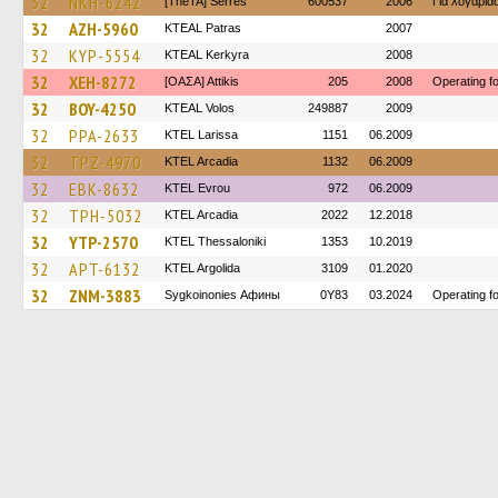
32
NKH-6242
[TheTA] Serres
600537
2006
Για λογαρι
32
AZH-5960
KTEAL Patras
2007
32
KYP-5554
KTEAL Kerkyra
2008
32
XEH-8272
[ΟΑΣΑ] Αttikis
205
2008
Operating 
32
BOY-4250
KTEAL Volos
249887
2009
32
PPA-2633
KTEL Larissa
1151
06.2009
32
TPZ-4970
KTEL Arcadia
1132
06.2009
32
EBK-8632
KTEL Evrou
972
06.2009
32
TPH-5032
KTEL Arcadia
2022
12.2018
32
YTP-2570
KTEL Thessaloniki
1353
10.2019
32
APT-6132
KTEL Argolida
3109
01.2020
32
ZNM-3883
Sygkoinonies Афины
0Y83
03.2024
Operating 