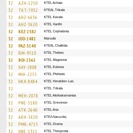
32
AZH-1250
KTEL Achaia
32
TKT-7932
KTEAL Trikala
32
AHZ-6636
KTEL Kavala
32
AHZ-3620
KTEL Xanthi
32
KEZ-2582
KTEL Cephalonia
32
IOO-2482
Maroulis
32
PAZ-3140
KTEAL Chalkida
32
BIN-9510
KTEL Thebes
32
BOI-2361
ΚΤΕL Magnesia
32
XAY-2808
ΚΤΕL Euboea
32
MIH-2255
ΚΤΕL Phthiotis
32
HKX-8484
KTEL Heraklion–Las.
32
ΚΤΕL Τrikala
32
MEH-2078
KTEL Aitoloakarnanias
32
PNE-5180
ΚΤΕL Grevenon
32
ATK-2640
KTEL Arta
32
AKH-5820
ΚΤΕΛ Λακωνίας
32
PMK-4715
KTEL Drama
32
HNE-1311
KTEL Thesprotia