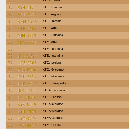
32
KTEAL Volos
32
KYH-1177
ΚΤΕL Evritania
32
APT-2432
KTEL Argolida
32
KZM-1675
KTEL Imathia
32
ATH-6568
KTEL Arta
32
MIM-3919
ΚΤΕL Phthiotis
32
YBA-9364
KTEL Arta
32
KTEL Ioannina
32
INK-9172
KTEL Ioannina
32
MYZ-9203
KTEL Lesbos
32
PNA-6906
ΚΤΕL Grevenon
32
PNE-2363
ΚΤΕL Grevenon
32
HNB-3373
KTEL Thesprotia
32
INX-5783
KTEAL Ioannina
32
PIZ-5090
KTEL Larissa
32
KYB-9039
ΚΤΕΛ Κέρκυρα
32
KYH-7169
ΚΤΕΛ Κέρκυρα
32
KYM-5777
ΚΤΕΛ Κέρκυρα
32
PAE-4940
KTEL Florina