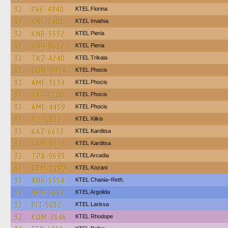
32
PAE-4940
KTEL Florina
32
KNE-2401
KTEL Imathia
32
KNB-3532
KTEL Pieria
32
KNH-8632
KTEL Pieria
32
TKZ-4240
ΚΤΕL Τrikala
32
BOM-9454
ΚΤΕL Phocis
32
AME-3134
ΚΤΕL Phocis
32
HAZ-1200
ΚΤΕL Phocis
32
AME-4459
ΚΤΕL Phocis
32
KIE-1932
KTEL Kilkis
32
KAZ-6633
ΚΤΕL Karditsa
32
KAM-8675
ΚΤΕL Karditsa
32
TPB-9693
KTEL Arcadia
32
KZM-2290
ΚΤΕL Kozani
32
XNB-1314
KTEL Chania–Reth.
32
APH-5632
KTEL Argolida
32
PIT-5032
KTEL Larissa
32
KOM-2846
KTEL Rhodope