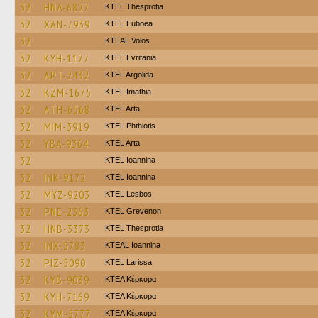
32
HNA-6827
KTEL Thesprotia
32
XAN-7939
ΚΤΕL Euboea
32
KTEAL Volos
32
KYH-1177
ΚΤΕL Evritania
32
APT-2432
KTEL Argolida
32
KZM-1675
KTEL Imathia
32
ATH-6568
KTEL Arta
32
MIM-3919
ΚΤΕL Phthiotis
32
YBA-9364
KTEL Arta
32
KTEL Ioannina
32
INK-9172
KTEL Ioannina
32
MYZ-9203
KTEL Lesbos
32
PNE-2363
ΚΤΕL Grevenon
32
HNB-3373
KTEL Thesprotia
32
INX-5783
KTEAL Ioannina
32
PIZ-5090
KTEL Larissa
32
KYB-9039
ΚΤΕΛ Κέρκυρα
32
KYH-7169
ΚΤΕΛ Κέρκυρα
32
KYM-5777
ΚΤΕΛ Κέρκυρα