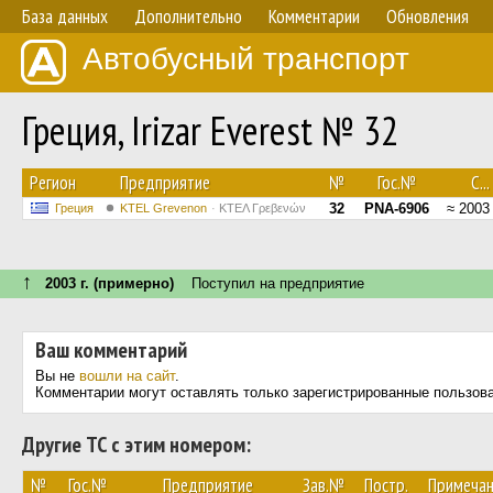
База данных
Дополнительно
Комментарии
Обновления
Автобусный транспорт
Греция, Irizar Everest № 32
Регион
Предприятие
№
Гос.№
С...
32
PNA-6906
≈ 2003
Греция
ΚΤΕL Grevenon
ΚΤΕΛ Γρεβενών
↑
2003 г. (примерно)
Поступил на предприятие
Ваш комментарий
Вы не
вошли на сайт
.
Комментарии могут оставлять только зарегистрированные пользов
Другие ТС с этим номером:
№
Гос.№
Предприятие
Зав.№
Постр.
Примеча