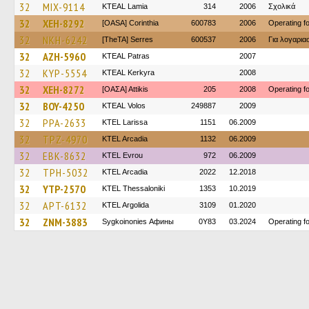
32
MIX-9114
KTEAL Lamia
314
2006
Σχολικά
32
XEH-8292
[OASA] Corinthia
600783
2006
Operating 
32
NKH-6242
[TheTA] Serres
600537
2006
Για λογαρι
32
AZH-5960
KTEAL Patras
2007
32
KYP-5554
KTEAL Kerkyra
2008
32
XEH-8272
[ΟΑΣΑ] Αttikis
205
2008
Operating 
32
BOY-4250
KTEAL Volos
249887
2009
32
PPA-2633
KTEL Larissa
1151
06.2009
32
TPZ-4970
KTEL Arcadia
1132
06.2009
32
EBK-8632
KTEL Evrou
972
06.2009
32
TPH-5032
KTEL Arcadia
2022
12.2018
32
YTP-2570
KTEL Thessaloniki
1353
10.2019
32
APT-6132
KTEL Argolida
3109
01.2020
32
ZNM-3883
Sygkoinonies Афины
0Y83
03.2024
Operating 