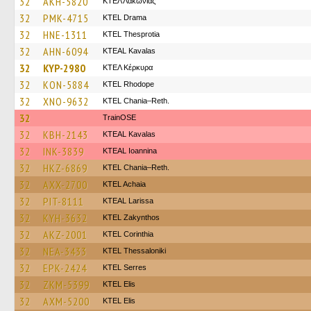
32
AKH-5820
ΚΤΕΛ Λακωνίας
32
PMK-4715
KTEL Drama
32
HNE-1311
KTEL Thesprotia
32
AHN-6094
KTEAL Kavalas
32
KYP-2980
ΚΤΕΛ Κέρκυρα
32
KON-5884
KTEL Rhodope
32
XNO-9632
KTEL Chania–Reth.
32
TrainΟSE
32
KBH-2143
KTEAL Kavalas
32
INK-3839
KTEAL Ioannina
32
HKZ-6869
KTEL Chania–Reth.
32
AXX-2700
KTEL Achaia
32
PIT-8111
KTEAL Larissa
32
KYH-3632
KTEL Zakynthos
32
AKZ-2001
KTEL Corinthia
32
NEA-3433
KTEL Thessaloniki
32
EPK-2424
KTEL Serres
32
ZKM-5399
KTEL Elis
32
AXM-5200
KTEL Elis