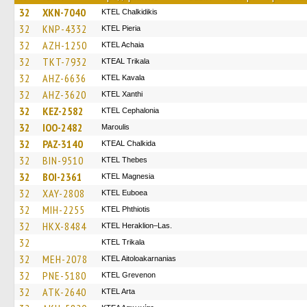
32
XKN-7040
ΚΤΕL Chalkidikis
32
KNP-4332
KTEL Pieria
32
AZH-1250
KTEL Achaia
32
TKT-7932
KTEAL Trikala
32
AHZ-6636
KTEL Kavala
32
AHZ-3620
KTEL Xanthi
32
KEZ-2582
KTEL Cephalonia
32
IOO-2482
Maroulis
32
PAZ-3140
KTEAL Chalkida
32
BIN-9510
KTEL Thebes
32
BOI-2361
ΚΤΕL Magnesia
32
XAY-2808
ΚΤΕL Euboea
32
MIH-2255
ΚΤΕL Phthiotis
32
HKX-8484
KTEL Heraklion–Las.
32
ΚΤΕL Τrikala
32
MEH-2078
KTEL Aitoloakarnanias
32
PNE-5180
ΚΤΕL Grevenon
32
ATK-2640
KTEL Arta