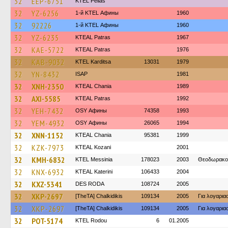
32
EEP-6751
KTEL Pellas
32
YZ-6256
1-й KTEL Афины
1960
32
92226
1-й KTEL Афины
1960
32
YZ-6235
KTEAL Patras
1967
32
KAE-5722
KTEAL Patras
1976
32
KAB-9032
ΚΤΕL Karditsa
13031
1979
32
YN-8432
ISAP
1981
32
XNH-2350
KTEAL Chania
1989
32
AXI-5585
KTEAL Patras
1992
32
YEH-7432
OSY Афины
74358
1993
32
YEM-4932
OSY Афины
26065
1994
32
XNN-1152
KTEAL Chania
95381
1999
32
KZK-7973
KTEAL Kozani
2001
32
KMH-6832
KTEL Messinia
178023
2003
Θεοδωρακο
32
KNX-6932
KTEAL Katerini
106433
2004
32
KXZ-5341
DES RODA
108724
2005
32
XKP-2697
[TheTA] Chalkidikis
109134
2005
Για λογαρι
32
XKP-2697
[TheTA] Chalkidikis
109134
2005
Για λογαρι
32
POT-5174
ΚΤΕL Rodou
6
01.2005