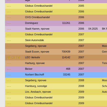
---
alga
7
2004
---
Globus Omnibushandel
2005
---
Globus Omnibushandel
2006
---
OHS Omnibushandel
2006
---
Dominguez
111261
2006
---
Stadt Hamm, прочие
2006
04.2025
BK 
---
Globus Omnibushandel
2007
---
Stein Automobile
2007
---
Segeberg, прочие
2007
Mus
---
Stadt Essen, прочие
700439
2007
Ger
HF-LV 74
LEO Verkehr
114142
2007
---
Harburg, прочие
2007
Tic
---
Bicker
468
2007
---
Norbert Bischoff
33245
2007
---
Segeberg, прочие
2008
Mus
---
Hamburg, sonstige
2008
Sch
---
Lks. Ansbach, прочие
2009
Auto
---
Globus Omnibushandel
2009
---
Globus Omnibushandel
2009