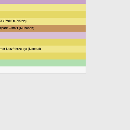
ic GmbH (Reinfeld)
ipark GmbH (München)
er Nutzfahrzeuge (Nettetal)