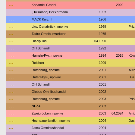
---
Kohandel GmbH
2020
---
[Hülsmann] Beckermann
1953
---
MACK Kurz ✝
1966
---
Lks. Osnabrück, прочие
1969
Priv
---
Tadro Omnibusverkehr
1975
---
Discipulus
04.1990
---
OH Schandl
1992
---
Hameln-Pyr., прочие
1994
2018
Köw
---
Reichert
1999
---
Rotenburg, прочие
2001
Auto
---
Unterallgäu, прочие
2001
Bus
---
OH Schandl
2001
---
Globus Omnibushandel
2002
---
Rotenburg, прочие
2003
Prin
---
NI-ZA
2003
---
Zweibrücken, прочие
2003
04.2024
Amb
---
Hochsauerlandkr., прочие
2004
Das
---
Jama Omnibushandel
2004