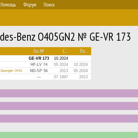
Помощь
Форум
Поиск
edes-Benz O405GN2 № GE-VR 173
Гос.№
С...
По...
GE-VR 173
10.2024
HF-LV 74
05.2024
10.2024
ND-SP 56
2013
05.2024
 Spangler OHG
---
07.1997
2013