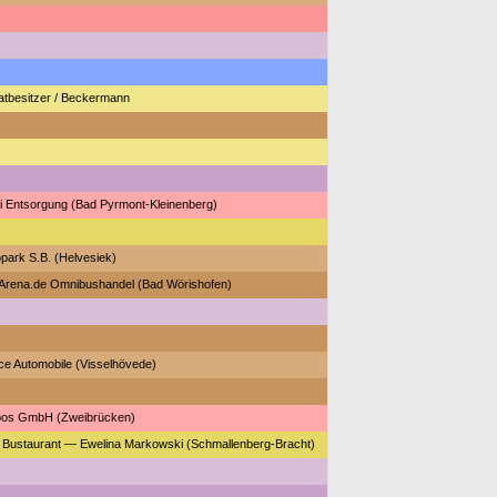
atbesitzer / Beckermann
i Entsorgung (Bad Pyrmont-Kleinenberg)
park S.B. (Helvesiek)
Arena.de Omnibushandel (Bad Wörishofen)
ce Automobile (Visselhövede)
os GmbH (Zweibrücken)
 Bustaurant — Ewelina Markowski (Schmallenberg-Bracht)