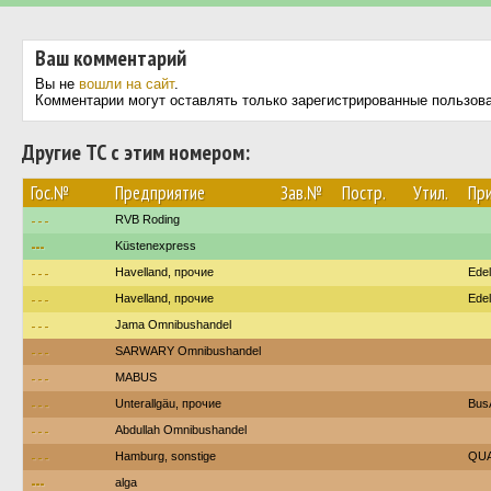
Ваш комментарий
Вы не
вошли на сайт
.
Комментарии могут оставлять только зарегистрированные пользов
Другие ТС с этим номером:
Гос.№
Предприятие
Зав.№
Постр.
Утил.
Пр
---
RVB Roding
---
Küstenexpress
---
Havelland, прочие
Edel
---
Havelland, прочие
Edel
---
Jama Omnibushandel
---
SARWARY Omnibushandel
---
MABUS
---
Unterallgäu, прочие
Bus
---
Abdullah Omnibushandel
---
Hamburg, sonstige
QUA
---
alga