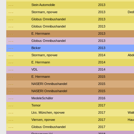
---
Stein Automobile
2013
---
Stormarn, прочие
2013
Ded
---
Globus Omnibushandel
2013
---
Globus Omnibushandel
2013
---
E. Herrmann
2013
---
Globus Omnibushandel
2013
---
Bicker
2013
---
Stormarn, прочие
2014
Abdu
---
E. Herrmann
2014
---
VDL
2014
---
E. Herrmann
2015
---
NASERI Omnibushandel
2015
---
NASERI Omnibushandel
2015
---
MedeleSchäfer
2016
---
Temor
2017
---
Lks. München, прочие
2017
Wal
---
Viersen, прочие
2017
Haum
---
Globus Omnibushandel
2017