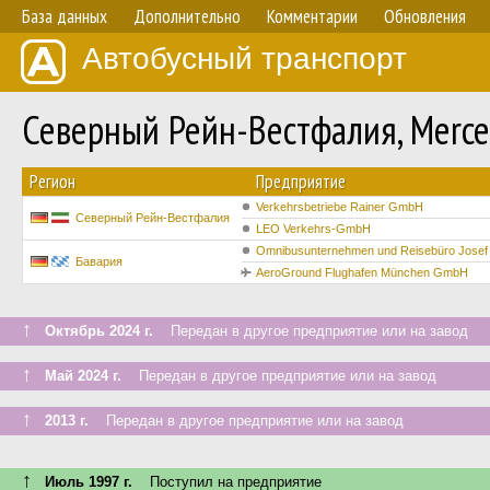
База данных
Дополнительно
Комментарии
Обновления
Автобусный транспорт
Северный Рейн-Вестфалия, Merc
Регион
Предприятие
Verkehrsbetriebe Rainer GmbH
Северный Рейн-Вестфалия
LEO Verkehrs-GmbH
Omnibusunternehmen und Reisebüro Josef
Бавария
AeroGround Flughafen München GmbH
↑
Октябрь 2024 г.
Передан в другое предприятие или на завод
↑
Май 2024 г.
Передан в другое предприятие или на завод
↑
2013 г.
Передан в другое предприятие или на завод
↑
Июль 1997 г.
Поступил на предприятие