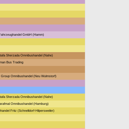
Fahrzeughandel GmbH (Hamm)
tafa Sherzada Omnibushandel (Nahe)
man Bus Trading
k Group Omnibushandel (Neu Wulmstorf)
tafa Sherzada Omnibushandel (Nahe)
arafmal Omnibushandel (Hamburg)
handel Fritz (Schnelldorf-Hilpersweiler)