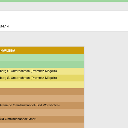
атели.
имечание
berg S. Unternehmen (Premnitz-Mögelin)
berg S. Unternehmen (Premnitz-Mögelin)
Arena.de Omnibushandel (Bad Wörishofen)
RI Omnibushandel GmbH