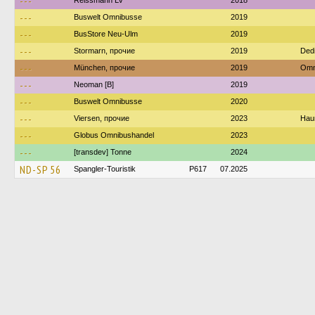
---
Reissmann LV
2018
---
Buswelt Omnibusse
2019
---
BusStore Neu-Ulm
2019
---
Stormarn, прочие
2019
Ded
---
München, прочие
2019
Omn
---
Neoman [B]
2019
---
Buswelt Omnibusse
2020
---
Viersen, прочие
2023
Haum
---
Globus Omnibushandel
2023
---
[transdev] Tonne
2024
ND-SP 56
Spangler-Touristik
P617
07.2025