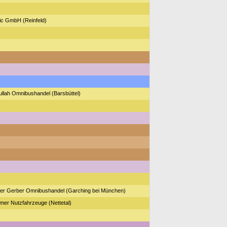
ic GmbH (Reinfeld)
llah Omnibushandel (Barsbüttel)
ter Gerber Omnibushandel (Garching bei München)
er Nutzfahrzeuge (Nettetal)