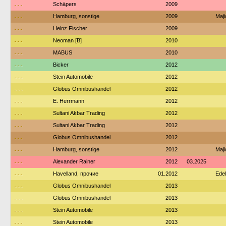
---
Schäpers
2009
---
Hamburg, sonstige
2009
Maj
---
Heinz Fischer
2009
---
Neoman [B]
2010
---
MABUS
2010
---
Bicker
2012
---
Stein Automobile
2012
---
Globus Omnibushandel
2012
---
E. Herrmann
2012
---
Sultani Akbar Trading
2012
---
Sultani Akbar Trading
2012
---
Globus Omnibushandel
2012
---
Hamburg, sonstige
2012
Maj
---
Alexander Rainer
2012
03.2025
---
Havelland, прочие
01.2012
Edel
---
Globus Omnibushandel
2013
---
Globus Omnibushandel
2013
---
Stein Automobile
2013
---
Stein Automobile
2013