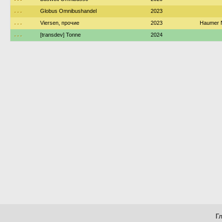
---
Globus Omnibushandel
2023
---
Viersen, прочие
2023
Haumer N
---
[transdev] Tonne
2024
Г