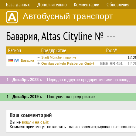
База данных
Дополнительно
Комментарии
Обновления
Автобусный транспорт
Бавария, Altas Cityline № ---
Регион
Предприятие
Гос.№
---
12.2
Stadt München, прочие
Бавария
EBE-RR 451
12.2
Omnibusverkehr Reisberger GmbH
↑
Декабрь 2023 г.
Передан в другое предприятие или на завод
↑
Декабрь 2019 г.
Поступил на предприятие
Ваш комментарий
Вы не
вошли на сайт
.
Комментарии могут оставлять только зарегистрированные пользов