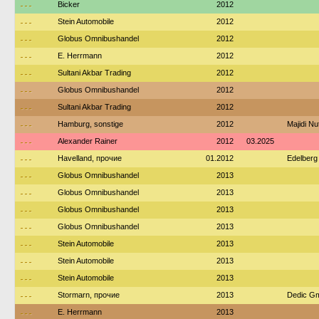
---
Bicker
2012
---
Stein Automobile
2012
---
Globus Omnibushandel
2012
---
E. Herrmann
2012
---
Sultani Akbar Trading
2012
---
Globus Omnibushandel
2012
---
Sultani Akbar Trading
2012
---
Hamburg, sonstige
2012
Majidi N
---
Alexander Rainer
2012
03.2025
---
Havelland, прочие
01.2012
Edelberg
---
Globus Omnibushandel
2013
---
Globus Omnibushandel
2013
---
Globus Omnibushandel
2013
---
Globus Omnibushandel
2013
---
Stein Automobile
2013
---
Stein Automobile
2013
---
Stein Automobile
2013
---
Stormarn, прочие
2013
Dedic Gm
---
E. Herrmann
2013