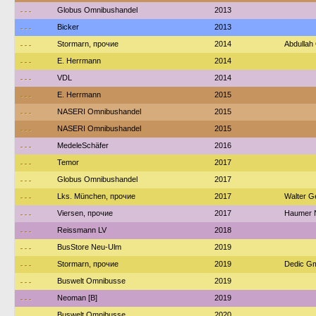
---
Globus Omnibushandel
2013
---
Bicker
2013
---
Stormarn, прочие
2014
Abdullah
---
E. Herrmann
2014
---
VDL
2014
---
E. Herrmann
2015
---
NASERI Omnibushandel
2015
---
NASERI Omnibushandel
2015
---
MedeleSchäfer
2016
---
Temor
2017
---
Globus Omnibushandel
2017
---
Lks. München, прочие
2017
Walter G
---
Viersen, прочие
2017
Haumer N
---
Reissmann LV
2018
---
BusStore Neu-Ulm
2019
---
Stormarn, прочие
2019
Dedic Gm
---
Buswelt Omnibusse
2019
---
Neoman [B]
2019
---
Buswelt Omnibusse
2020