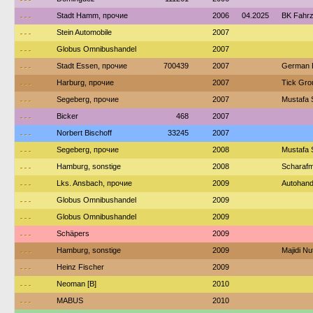
---
Stadt Hamm, прочие
2006
04.2025
BK Fahr
---
Stein Automobile
2007
---
Globus Omnibushandel
2007
---
Stadt Essen, прочие
700439
2007
German 
---
Harburg, прочие
2007
Tick Gro
---
Segeberg, прочие
2007
Mustafa 
---
Bicker
468
2007
---
Norbert Bischoff
33245
2007
---
Segeberg, прочие
2008
Mustafa 
---
Hamburg, sonstige
2008
Scharafm
---
Lks. Ansbach, прочие
2009
Autohande
---
Globus Omnibushandel
2009
---
Globus Omnibushandel
2009
---
Schäpers
2009
---
Hamburg, sonstige
2009
Majidi N
---
Heinz Fischer
2009
---
Neoman [B]
2010
---
MABUS
2010