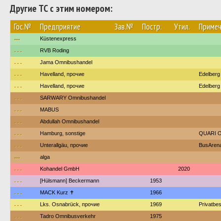
Другие ТС с этим номером:
Гос.№
Предприятие
Зав.№
Постр.
Утил.
Примеч
---
Küstenexpress
---
RVB Roding
---
Jama Omnibushandel
---
Havelland, прочие
Edelberg
---
Havelland, прочие
Edelberg
---
SARWARY Omnibushandel
---
MABUS
---
Abdullah Omnibushandel
---
Hamburg, sonstige
QUARI O
---
Unterallgäu, прочие
BusArena
---
alga
---
Kohandel GmbH
2020
---
[Hülsmann] Beckermann
1953
---
MACK Kurz ✝
1966
---
Lks. Osnabrück, прочие
1969
Privatbe
---
Tadro Omnibusverkehr
1975