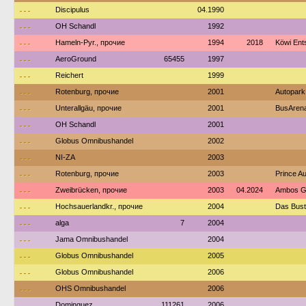
---
Discipulus
04.1990
---
OH Schandl
1992
---
Hameln-Pyr., прочие
1994
2018
Köwi Ent
---
AeroGround
65455
1997
---
Reichert
1999
---
Rotenburg, прочие
2001
Autopark
---
Unterallgäu, прочие
2001
BusArena
---
OH Schandl
2001
---
Globus Omnibushandel
2002
---
NI-ZA
2003
---
Rotenburg, прочие
2003
Prince A
---
Zweibrücken, прочие
2003
04.2024
Ambos G
---
Hochsauerlandkr., прочие
2004
Das Bust
---
alga
7
2004
---
Jama Omnibushandel
2004
---
Globus Omnibushandel
2005
---
Globus Omnibushandel
2006
---
OHS Omnibushandel
2006
---
Dominguez
111261
2006