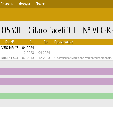
Помощь
Форум
Поиск
O530LE Citaro facelift LE № VEC-K
Гос.№
С...
По...
Примечание
VEC-KR 47
04.2024
---
12.2023
04.2024
MK-RH 424
07.2013
12.2023
Operating for Märkische Verkehrsgesellschaft 