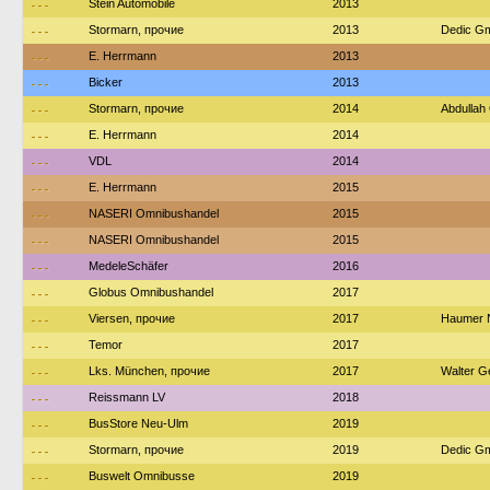
---
Stein Automobile
2013
---
Stormarn, прочие
2013
Dedic Gm
---
E. Herrmann
2013
---
Bicker
2013
---
Stormarn, прочие
2014
Abdullah
---
E. Herrmann
2014
---
VDL
2014
---
E. Herrmann
2015
---
NASERI Omnibushandel
2015
---
NASERI Omnibushandel
2015
---
MedeleSchäfer
2016
---
Globus Omnibushandel
2017
---
Viersen, прочие
2017
Haumer N
---
Temor
2017
---
Lks. München, прочие
2017
Walter G
---
Reissmann LV
2018
---
BusStore Neu-Ulm
2019
---
Stormarn, прочие
2019
Dedic Gm
---
Buswelt Omnibusse
2019