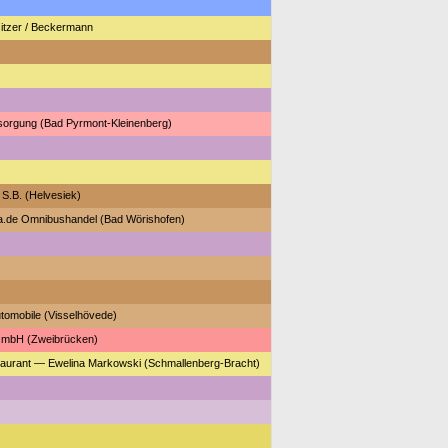
sitzer / Beckermann
sorgung (Bad Pyrmont-Kleinenberg)
 S.B. (Helvesiek)
.de Omnibushandel (Bad Wörishofen)
utomobile (Visselhövede)
mbH (Zweibrücken)
aurant — Ewelina Markowski (Schmallenberg-Bracht)