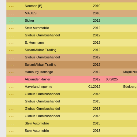
---
Neoman [B]
2010
---
MABUS
2010
---
Bicker
2012
---
Stein Automobile
2012
---
Globus Omnibushandel
2012
---
E. Herrmann
2012
---
Sultani Akbar Trading
2012
---
Globus Omnibushandel
2012
---
Sultani Akbar Trading
2012
---
Hamburg, sonstige
2012
Majidi N
---
Alexander Rainer
2012
03.2025
---
Havelland, прочие
01.2012
Edelberg
---
Globus Omnibushandel
2013
---
Globus Omnibushandel
2013
---
Globus Omnibushandel
2013
---
Globus Omnibushandel
2013
---
Stein Automobile
2013
---
Stein Automobile
2013