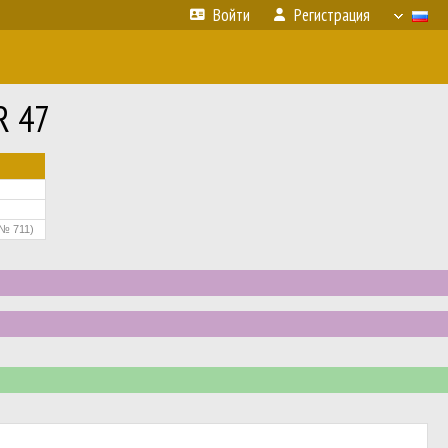
Войти
Регистрация
R 47
(№ 711)