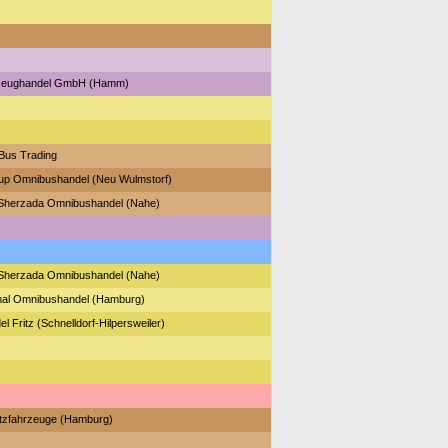
zeughandel GmbH (Hamm)
Bus Trading
up Omnibushandel (Neu Wulmstorf)
Sherzada Omnibushandel (Nahe)
Sherzada Omnibushandel (Nahe)
al Omnibushandel (Hamburg)
l Fritz (Schnelldorf-Hilpersweiler)
utzfahrzeuge (Hamburg)