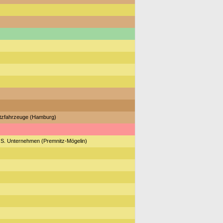
utzfahrzeuge (Hamburg)
 S. Unternehmen (Premnitz-Mögelin)