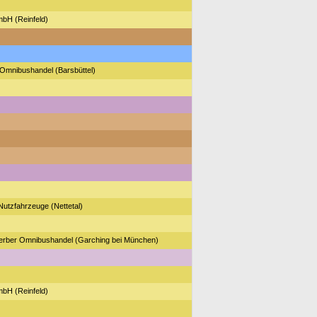
bH (Reinfeld)
 Omnibushandel (Barsbüttel)
utzfahrzeuge (Nettetal)
erber Omnibushandel (Garching bei München)
bH (Reinfeld)