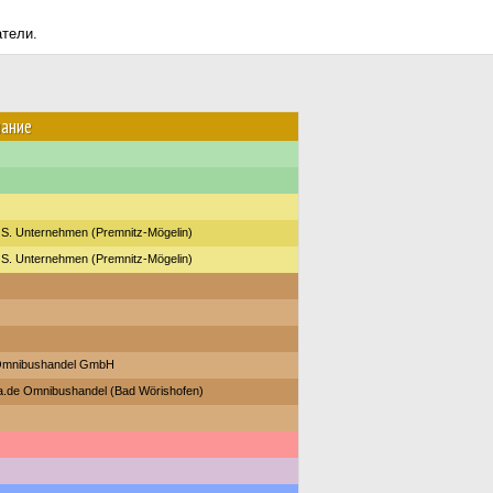
атели.
ание
 S. Unternehmen (Premnitz-Mögelin)
 S. Unternehmen (Premnitz-Mögelin)
mnibushandel GmbH
.de Omnibushandel (Bad Wörishofen)