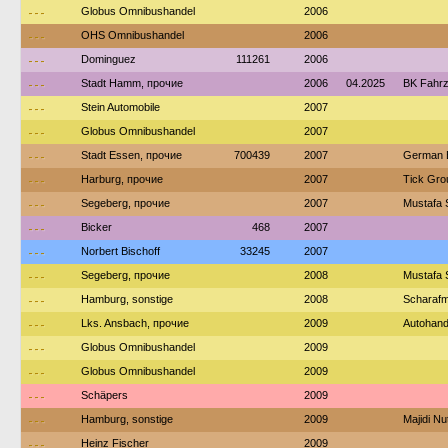
---
Globus Omnibushandel
2006
---
OHS Omnibushandel
2006
---
Dominguez
111261
2006
---
Stadt Hamm, прочие
2006
04.2025
BK Fahr
---
Stein Automobile
2007
---
Globus Omnibushandel
2007
---
Stadt Essen, прочие
700439
2007
German 
---
Harburg, прочие
2007
Tick Gro
---
Segeberg, прочие
2007
Mustafa 
---
Bicker
468
2007
---
Norbert Bischoff
33245
2007
---
Segeberg, прочие
2008
Mustafa 
---
Hamburg, sonstige
2008
Scharafm
---
Lks. Ansbach, прочие
2009
Autohande
---
Globus Omnibushandel
2009
---
Globus Omnibushandel
2009
---
Schäpers
2009
---
Hamburg, sonstige
2009
Majidi N
---
Heinz Fischer
2009