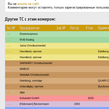
Вы не
вошли на сайт
.
Комментарии могут оставлять только зарегистрированные пользов
Другие ТС с этим номером:
Гос.№
Предприятие
Зав.№
Постр.
Утил.
Примеч
---
Küstenexpress
---
RVB Roding
---
Jama Omnibushandel
---
Havelland, прочие
Edelberg
---
Havelland, прочие
Edelberg
---
SARWARY Omnibushandel
---
MABUS
---
Abdullah Omnibushandel
---
Hamburg, sonstige
QUARI O
---
Unterallgäu, прочие
BusArena
---
alga
---
Kohandel GmbH
2020
---
[Hülsmann] Beckermann
1953