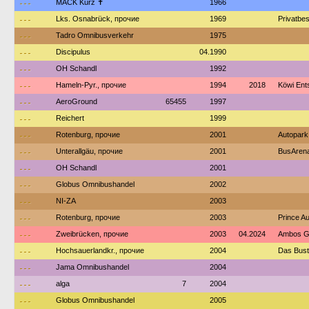
---
MACK Kurz ✝
1966
---
Lks. Osnabrück, прочие
1969
Privatbe
---
Tadro Omnibusverkehr
1975
---
Discipulus
04.1990
---
OH Schandl
1992
---
Hameln-Pyr., прочие
1994
2018
Köwi Ent
---
AeroGround
65455
1997
---
Reichert
1999
---
Rotenburg, прочие
2001
Autopark
---
Unterallgäu, прочие
2001
BusArena
---
OH Schandl
2001
---
Globus Omnibushandel
2002
---
NI-ZA
2003
---
Rotenburg, прочие
2003
Prince A
---
Zweibrücken, прочие
2003
04.2024
Ambos G
---
Hochsauerlandkr., прочие
2004
Das Bust
---
Jama Omnibushandel
2004
---
alga
7
2004
---
Globus Omnibushandel
2005