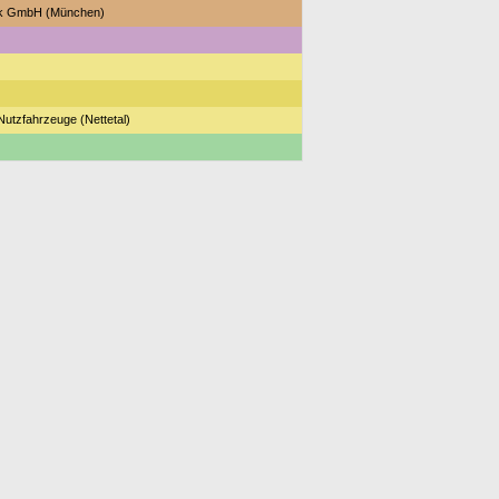
k GmbH (München)
utzfahrzeuge (Nettetal)