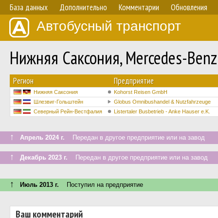
База данных
Дополнительно
Комментарии
Обновления
Автобусный транспорт
Нижняя Саксония, Mercedes-Benz 
Регион
Предприятие
Нижняя Саксония
Kohorst Reisen GmbH
Шлезвиг-Гольштейн
Globus Omnibushandel & Nutzfahrzeuge
Северный Рейн-Вестфалия
Listertaler Busbetrieb - Anke Hauser e.K.
↑
Апрель 2024 г.
Передан в другое предприятие или на завод
↑
Декабрь 2023 г.
Передан в другое предприятие или на завод
↑
Июль 2013 г.
Поступил на предприятие
Ваш комментарий