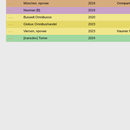
---
München, прочие
2019
Omnipar
---
Neoman [B]
2019
---
Buswelt Omnibusse
2020
---
Globus Omnibushandel
2023
---
Viersen, прочие
2023
Haumer N
---
[transdev] Tonne
2024