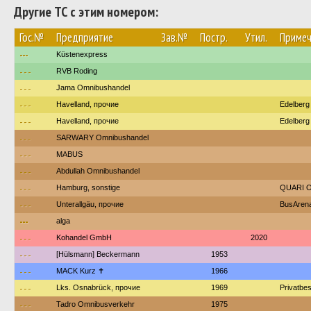
Другие ТС с этим номером:
Гос.№
Предприятие
Зав.№
Постр.
Утил.
Примеч
---
Küstenexpress
---
RVB Roding
---
Jama Omnibushandel
---
Havelland, прочие
Edelberg
---
Havelland, прочие
Edelberg
---
SARWARY Omnibushandel
---
MABUS
---
Abdullah Omnibushandel
---
Hamburg, sonstige
QUARI O
---
Unterallgäu, прочие
BusArena
---
alga
---
Kohandel GmbH
2020
---
[Hülsmann] Beckermann
1953
---
MACK Kurz ✝
1966
---
Lks. Osnabrück, прочие
1969
Privatbe
---
Tadro Omnibusverkehr
1975