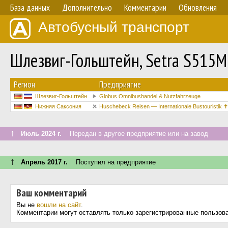
База данных
Дополнительно
Комментарии
Обновления
Автобусный транспорт
Шлезвиг-Гольштейн, Setra S515M
Регион
Предприятие
Шлезвиг-Гольштейн
Globus Omnibushandel & Nutzfahrzeuge
Нижняя Саксония
Huschebeck Reisen — Internationale Bustouristik ✝
↑
Июль 2024 г.
Передан в другое предприятие или на завод
↑
Апрель 2017 г.
Поступил на предприятие
Ваш комментарий
Вы не
вошли на сайт
.
Комментарии могут оставлять только зарегистрированные пользов