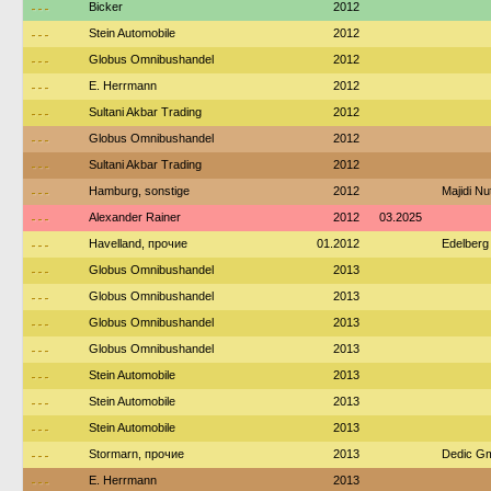
---
Bicker
2012
---
Stein Automobile
2012
---
Globus Omnibushandel
2012
---
E. Herrmann
2012
---
Sultani Akbar Trading
2012
---
Globus Omnibushandel
2012
---
Sultani Akbar Trading
2012
---
Hamburg, sonstige
2012
Majidi N
---
Alexander Rainer
2012
03.2025
---
Havelland, прочие
01.2012
Edelberg
---
Globus Omnibushandel
2013
---
Globus Omnibushandel
2013
---
Globus Omnibushandel
2013
---
Globus Omnibushandel
2013
---
Stein Automobile
2013
---
Stein Automobile
2013
---
Stein Automobile
2013
---
Stormarn, прочие
2013
Dedic Gm
---
E. Herrmann
2013