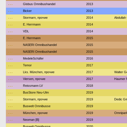
---
Globus Omnibushandel
2013
---
Bicker
2013
---
Stormarn, прочие
2014
Abdullah
---
E. Herrmann
2014
---
VDL
2014
---
E. Herrmann
2015
---
NASERI Omnibushandel
2015
---
NASERI Omnibushandel
2015
---
MedeleSchäfer
2016
---
Temor
2017
---
Lks. München, прочие
2017
Walter G
---
Viersen, прочие
2017
Haumer N
---
Reissmann LV
2018
---
BusStore Neu-Ulm
2019
---
Stormarn, прочие
2019
Dedic Gm
---
Buswelt Omnibusse
2019
---
München, прочие
2019
Omnipar
---
Neoman [B]
2019
---
Buswelt Omnibusse
2020