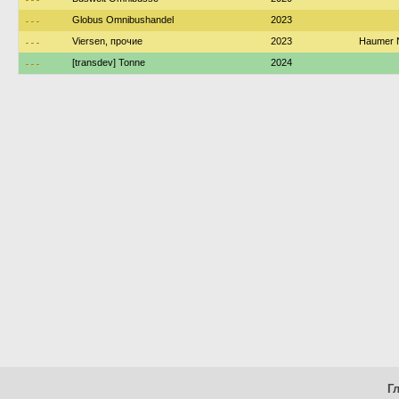
---
Globus Omnibushandel
2023
---
Viersen, прочие
2023
Haumer N
---
[transdev] Tonne
2024
Г