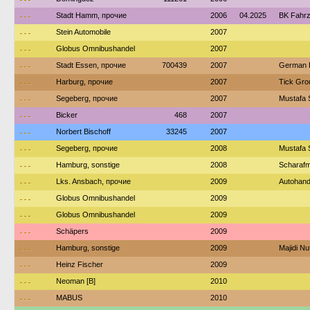
---
Stadt Hamm, прочие
2006
04.2025
BK Fahr
---
Stein Automobile
2007
---
Globus Omnibushandel
2007
---
Stadt Essen, прочие
700439
2007
German 
---
Harburg, прочие
2007
Tick Gro
---
Segeberg, прочие
2007
Mustafa 
---
Bicker
468
2007
---
Norbert Bischoff
33245
2007
---
Segeberg, прочие
2008
Mustafa 
---
Hamburg, sonstige
2008
Scharafm
---
Lks. Ansbach, прочие
2009
Autohande
---
Globus Omnibushandel
2009
---
Globus Omnibushandel
2009
---
Schäpers
2009
---
Hamburg, sonstige
2009
Majidi N
---
Heinz Fischer
2009
---
Neoman [B]
2010
---
MABUS
2010