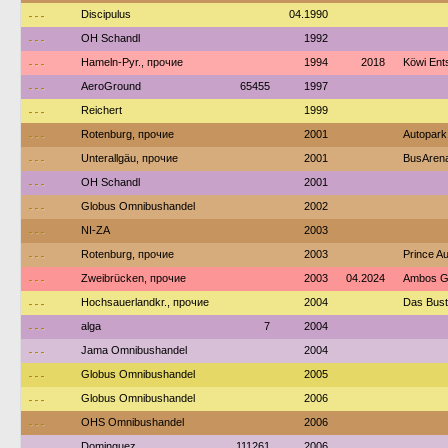
---
Discipulus
04.1990
---
OH Schandl
1992
---
Hameln-Pyr., прочие
1994
2018
Köwi Ent
---
AeroGround
65455
1997
---
Reichert
1999
---
Rotenburg, прочие
2001
Autopark
---
Unterallgäu, прочие
2001
BusArena
---
OH Schandl
2001
---
Globus Omnibushandel
2002
---
NI-ZA
2003
---
Rotenburg, прочие
2003
Prince A
---
Zweibrücken, прочие
2003
04.2024
Ambos G
---
Hochsauerlandkr., прочие
2004
Das Bust
---
alga
7
2004
---
Jama Omnibushandel
2004
---
Globus Omnibushandel
2005
---
Globus Omnibushandel
2006
---
OHS Omnibushandel
2006
---
Dominguez
111261
2006