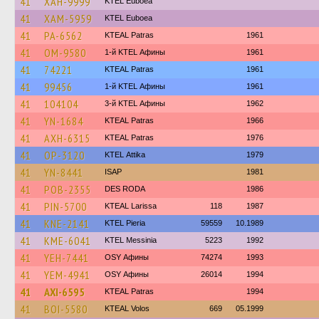
41
XAH-9999
ΚΤΕL Euboea
41
XAM-5959
ΚΤΕL Euboea
41
PA-6562
KTEAL Patras
1961
41
OM-9580
1-й KTEL Афины
1961
41
74221
KTEAL Patras
1961
41
99456
1-й KTEL Афины
1961
41
104104
3-й KTEL Афины
1962
41
YN-1684
KTEAL Patras
1966
41
AXH-6315
KTEAL Patras
1976
41
OP-3120
KΤΕL Αttika
1979
41
YN-8441
ISAP
1981
41
POB-2355
DES RODA
1986
41
PIN-5700
KTEAL Larissa
118
1987
41
KNE-2141
KTEL Pieria
59559
10.1989
41
KME-6041
KTEL Messinia
5223
1992
41
YEH-7441
OSY Афины
74274
1993
41
YEM-4941
OSY Афины
26014
1994
41
AXI-6595
KTEAL Patras
1994
41
BOI-5580
KTEAL Volos
669
05.1999