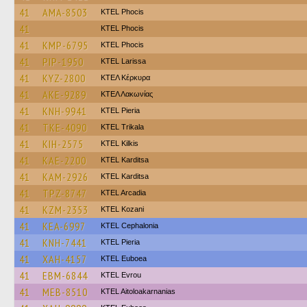
41
AMA-8503
ΚΤΕL Phocis
41
ΚΤΕL Phocis
41
KMP-6795
ΚΤΕL Phocis
41
PIP-1950
KTEL Larissa
41
KYZ-2800
ΚΤΕΛ Κέρκυρα
41
AKE-9289
ΚΤΕΛ Λακωνίας
41
KNH-9941
KTEL Pieria
41
TKE-4090
ΚΤΕL Τrikala
41
KIH-2575
KTEL Kilkis
41
KAE-2200
ΚΤΕL Karditsa
41
KAM-2926
ΚΤΕL Karditsa
41
TPZ-8747
KTEL Arcadia
41
KZM-2353
ΚΤΕL Kozani
41
KEA-6997
KTEL Cephalonia
41
KNH-7441
KTEL Pieria
41
XAH-4157
ΚΤΕL Euboea
41
EBM-6844
KTEL Evrou
41
MEB-8510
KTEL Aitoloakarnanias