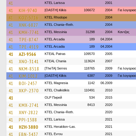
41
KTEL Larissa
2001
41
KIH-9740
[OASTH] Kilkis
106672
2004
Για λογαρι
41
KOZ-5716
KTEL Rhodope
2004
41
XNK-6827
KTEL Chania–Reth.
2004
41
KMH-7741
KTEL Messinia
31298
2004
Καντζας
41
TPE-8747
KTEL Arcadia
189
04.2004
41
TPE-4519
KTEL Arcadia
189
04.2004
41
AZI-9566
KTEAL Patras
109570
2005
41
XNO-3141
KTEAL Chania
113624
2007
41
NKM-8518
[TheTA] Serres
118765
2009
Για λογαρι
41
KIM-1012
[OASTH] Kilkis
6387
2009
Για λογαρι
41
BOI-2457
ΚΤΕL Magnesia
1142
06.2009
41
XKP-2370
ΚΤΕL Chalkidikis
110491
2010
41
OLP Пирей
534
2015
41
KMX-2741
KTEL Messinia
8413
2020
41
XNY-2822
KTEL Chania–Reth.
2020
41
PPI-1588
KTEL Larissa
2021
41
HZH-3880
KTEL Heraklion–Las.
2021
41
EBN-3437
KTEL Evrou
2021