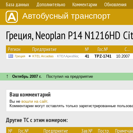
База данных
Дополнительно
Комментарии
Обновления
Автобусный транспорт
Греция, Neoplan P14 N1216HD Cit
Регион
Предприятие
№
Гос.№
С...
41
TPZ-1741
10.2007
Греция
KTEL Arcadias
ΚΤΕΛ Αρκαδίας
↑
Октябрь 2007 г.
Поступил на предприятие
Ваш комментарий
Вы не
вошли на сайт
.
Комментарии могут оставлять только зарегистрированные пользов
Другие ТС с этим номером:
№
Гос.№
Предприятие
Зав.№
Постр.
Примечан