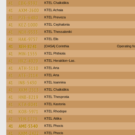
41
EBK-9392
ΚΤΕL Chalkidikis
41
AXM-2600
KTEL Achaia
41
PZE-6480
KTEL Preveza
41
KEZ-1000
KTEL Cephalonia
41
NEH-9333
KTEL Thessaloniki
41
HAK-9757
KTEL Elis
41
XEH-8241
[OASA] Corinthia
Operating f
41
MIN-1555
ΚΤΕL Phthiotis
41
HKZ-4929
KTEL Heraklion–Las.
41
ATH-5110
KTEL Arta
41
ATE-2114
KTEL Arta
41
INB-5430
KTEL Ioannina
41
XKM-2513
ΚΤΕL Chalkidikis
41
HNB-8219
KTEL Thesprotia
41
KTA-8041
KTEL Kastoria
41
KOB-5971
KTEL Rhodope
41
YEN-1775
KΤΕL Αttika
41
AME-5340
ΚΤΕL Phocis
41
KNM-2422
ΚΤΕL Phocis