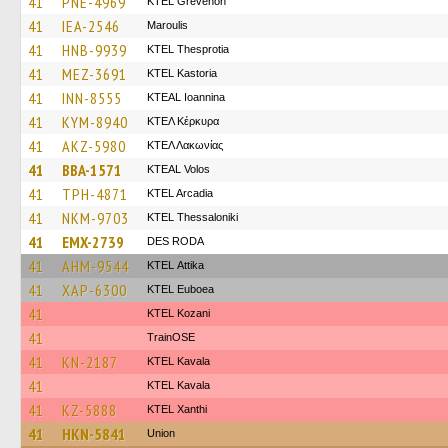
41
PNE-4969
ΚΤΕL Grevenon
41
IEA-2546
Maroulis
41
HNB-9939
KTEL Thesprotia
41
MEZ-3691
KTEL Kastoria
41
INN-8555
KTEAL Ioannina
41
KYM-8940
ΚΤΕΛ Κέρκυρα
41
AKZ-5980
ΚΤΕΛ Λακωνίας
41
BBA-1571
KTEAL Volos
41
TPH-4871
KTEL Arcadia
41
NKM-9703
KTEL Thessaloniki
41
EMX-2739
DES RODA
41
AHM-9544
KΤΕL Αttika
41
XAP-6300
ΚΤΕL Euboea
41
ΚΤΕL Kozani
41
TrainΟSE
41
KN-2187
KTEL Kavala
41
KTEL Kavala
41
KZ-5888
KTEL Xanthi
41
HKN-5841
Union