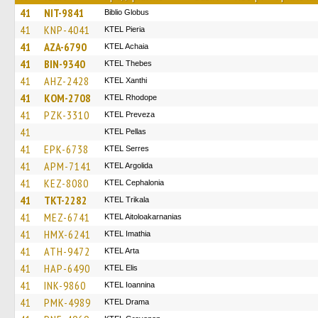
41
NIT-9841
Biblio Globus
41
KNP-4041
KTEL Pieria
41
AZA-6790
KTEL Achaia
41
BIN-9340
KTEL Thebes
41
AHZ-2428
KTEL Xanthi
41
KOM-2708
KTEL Rhodope
41
PZK-3310
KTEL Preveza
41
KTEL Pellas
41
EPK-6738
KTEL Serres
41
APM-7141
KTEL Argolida
41
KEZ-8080
KTEL Cephalonia
41
TKT-2282
ΚΤΕL Τrikala
41
MEZ-6741
KTEL Aitoloakarnanias
41
HMX-6241
KTEL Imathia
41
ATH-9472
KTEL Arta
41
HAP-6490
KTEL Elis
41
INK-9860
KTEL Ioannina
41
PMK-4989
KTEL Drama