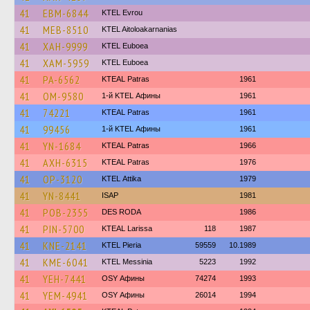
41
EBM-6844
KTEL Evrou
41
MEB-8510
KTEL Aitoloakarnanias
41
XAH-9999
ΚΤΕL Euboea
41
XAM-5959
ΚΤΕL Euboea
41
PA-6562
KTEAL Patras
1961
41
OM-9580
1-й KTEL Афины
1961
41
74221
KTEAL Patras
1961
41
99456
1-й KTEL Афины
1961
41
YN-1684
KTEAL Patras
1966
41
AXH-6315
KTEAL Patras
1976
41
OP-3120
KΤΕL Αttika
1979
41
YN-8441
ISAP
1981
41
POB-2355
DES RODA
1986
41
PIN-5700
KTEAL Larissa
118
1987
41
KNE-2141
KTEL Pieria
59559
10.1989
41
KME-6041
KTEL Messinia
5223
1992
41
YEH-7441
OSY Афины
74274
1993
41
YEM-4941
OSY Афины
26014
1994