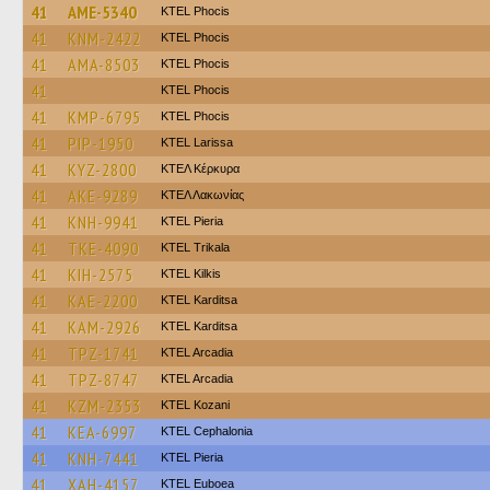
41
AME-5340
ΚΤΕL Phocis
41
KNM-2422
ΚΤΕL Phocis
41
AMA-8503
ΚΤΕL Phocis
41
ΚΤΕL Phocis
41
KMP-6795
ΚΤΕL Phocis
41
PIP-1950
KTEL Larissa
41
KYZ-2800
ΚΤΕΛ Κέρκυρα
41
AKE-9289
ΚΤΕΛ Λακωνίας
41
KNH-9941
KTEL Pieria
41
TKE-4090
ΚΤΕL Τrikala
41
KIH-2575
KTEL Kilkis
41
KAE-2200
ΚΤΕL Karditsa
41
KAM-2926
ΚΤΕL Karditsa
41
TPZ-1741
KTEL Arcadia
41
TPZ-8747
KTEL Arcadia
41
KZM-2353
ΚΤΕL Kozani
41
KEA-6997
KTEL Cephalonia
41
KNH-7441
KTEL Pieria
41
XAH-4157
ΚΤΕL Euboea