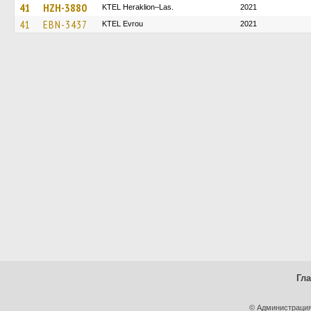
41
HZH-3880
KTEL Heraklion–Las.
2021
41
EBN-3437
KTEL Evrou
2021
Гл
© Администрация