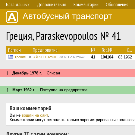
База данных
Дополнительно
Комментарии
Обновления
Автобусный транспорт
Греция, Paraskevopoulos № 41
Регион
Предприятие
№
Гос.№
С...
41
104104
03.1962
Греция
3-й KTEL Афин
3ο ΚΤΕΛ Αθηνων
↑
Декабрь 1978 г.
Списан
↑
Март 1962 г.
Поступил на предприятие
Ваш комментарий
Вы не
вошли на сайт
.
Комментарии могут оставлять только зарегистрированные пользов
Другие ТС с этим номером: