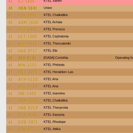
41
KZ-5888
KTEL Xanthi
41
HKN-5841
Union
41
EBK-9392
ΚΤΕL Chalkidikis
41
AXM-2600
KTEL Achaia
41
PZE-6480
KTEL Preveza
41
KEZ-1000
KTEL Cephalonia
41
NEH-9333
KTEL Thessaloniki
41
HAK-9757
KTEL Elis
41
XEH-8241
[OASA] Corinthia
Operating f
41
MIN-1555
ΚΤΕL Phthiotis
41
HKZ-4929
KTEL Heraklion–Las.
41
ATH-5110
KTEL Arta
41
ATE-2114
KTEL Arta
41
INB-5430
KTEL Ioannina
41
XKM-2513
ΚΤΕL Chalkidikis
41
HNB-8219
KTEL Thesprotia
41
KTA-8041
KTEL Kastoria
41
KOB-5971
KTEL Rhodope
41
YEN-1775
KΤΕL Αttika