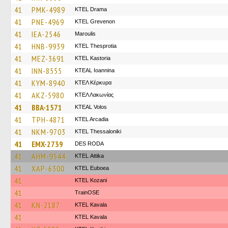
41
PMK-4989
KTEL Drama
41
PNE-4969
ΚΤΕL Grevenon
41
IEA-2546
Maroulis
41
HNB-9939
KTEL Thesprotia
41
MEZ-3691
KTEL Kastoria
41
INN-8555
KTEAL Ioannina
41
KYM-8940
ΚΤΕΛ Κέρκυρα
41
AKZ-5980
ΚΤΕΛ Λακωνίας
41
BBA-1571
KTEAL Volos
41
TPH-4871
KTEL Arcadia
41
NKM-9703
KTEL Thessaloniki
41
EMX-2739
DES RODA
41
AHM-9544
KΤΕL Αttika
41
XAP-6300
ΚΤΕL Euboea
41
ΚΤΕL Kozani
41
TrainΟSE
41
KN-2187
KTEL Kavala
41
KTEL Kavala