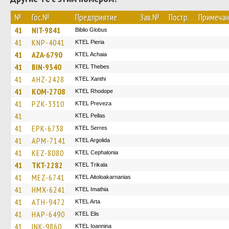
№
Гос.№
Предприятие
Зав.№
Постр.
Примечан
41
NIT-9841
Biblio Globus
41
KNP-4041
KTEL Pieria
41
AZA-6790
KTEL Achaia
41
BIN-9340
KTEL Thebes
41
AHZ-2428
KTEL Xanthi
41
KOM-2708
KTEL Rhodope
41
PZK-3310
KTEL Preveza
41
KTEL Pellas
41
EPK-6738
KTEL Serres
41
APM-7141
KTEL Argolida
41
KEZ-8080
KTEL Cephalonia
41
TKT-2282
ΚΤΕL Τrikala
41
MEZ-6741
KTEL Aitoloakarnanias
41
HMX-6241
KTEL Imathia
41
ATH-9472
KTEL Arta
41
HAP-6490
KTEL Elis
41
INK-9860
KTEL Ioannina