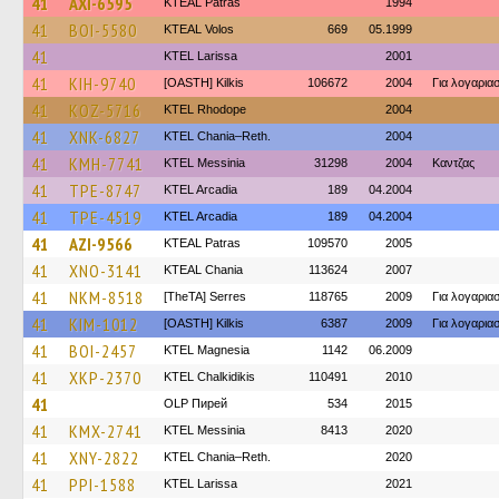
41
AXI-6595
KTEAL Patras
1994
41
BOI-5580
KTEAL Volos
669
05.1999
41
KTEL Larissa
2001
41
KIH-9740
[OASTH] Kilkis
106672
2004
Για λογαρι
41
KOZ-5716
KTEL Rhodope
2004
41
XNK-6827
KTEL Chania–Reth.
2004
41
KMH-7741
KTEL Messinia
31298
2004
Καντζας
41
TPE-8747
KTEL Arcadia
189
04.2004
41
TPE-4519
KTEL Arcadia
189
04.2004
41
AZI-9566
KTEAL Patras
109570
2005
41
XNO-3141
KTEAL Chania
113624
2007
41
NKM-8518
[TheTA] Serres
118765
2009
Για λογαρι
41
KIM-1012
[OASTH] Kilkis
6387
2009
Για λογαρι
41
BOI-2457
ΚΤΕL Magnesia
1142
06.2009
41
XKP-2370
ΚΤΕL Chalkidikis
110491
2010
41
OLP Пирей
534
2015
41
KMX-2741
KTEL Messinia
8413
2020
41
XNY-2822
KTEL Chania–Reth.
2020
41
PPI-1588
KTEL Larissa
2021