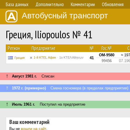
База данных
Дополнительно
Комментарии
Обновления
Автобусный транспорт
Греция, Iliopoulos № 41
Регион
Предприятие
№
Гос.№
С.
OM-9580
≈ 19
1-й KTEL Афин
1ο ΚΤΕΛ Αθηνων
41
Греция
99456
07.19
↑
Август 1981 г.
Списан
↑
1972 г. (примерно)
Смена госномера (в пределах предприятия)
↑
Июль 1961 г.
Поступил на предприятие
Ваш комментарий
Вы не
вошли на сайт
.