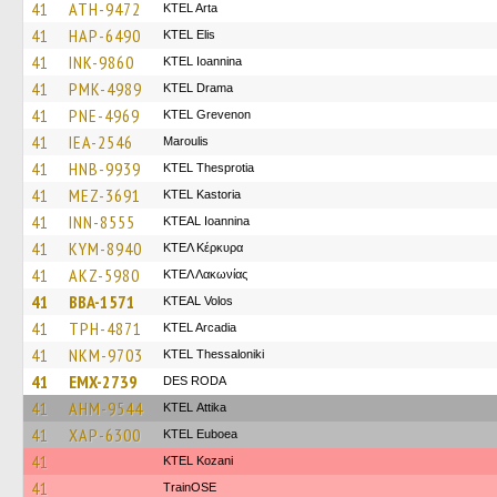
41
ATH-9472
KTEL Arta
41
HAP-6490
KTEL Elis
41
INK-9860
KTEL Ioannina
41
PMK-4989
KTEL Drama
41
PNE-4969
ΚΤΕL Grevenon
41
IEA-2546
Maroulis
41
HNB-9939
KTEL Thesprotia
41
MEZ-3691
KTEL Kastoria
41
INN-8555
KTEAL Ioannina
41
KYM-8940
ΚΤΕΛ Κέρκυρα
41
AKZ-5980
ΚΤΕΛ Λακωνίας
41
BBA-1571
KTEAL Volos
41
TPH-4871
KTEL Arcadia
41
NKM-9703
KTEL Thessaloniki
41
EMX-2739
DES RODA
41
AHM-9544
KΤΕL Αttika
41
XAP-6300
ΚΤΕL Euboea
41
ΚΤΕL Kozani
41
TrainΟSE