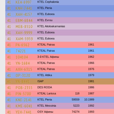
41
KEA-6997
KTEL Cephalonia
41
KNH-7441
KTEL Pieria
41
XAH-4157
ΚΤΕL Euboea
41
EBM-6844
KTEL Evrou
41
MEB-8510
KTEL Aitoloakarnanias
41
XAH-9999
ΚΤΕL Euboea
41
XAM-5959
ΚΤΕL Euboea
41
PA-6562
KTEAL Patras
1961
41
74221
KTEAL Patras
1961
41
104104
3-й KTEL Афины
1962
41
YN-1684
KTEAL Patras
1966
41
AXH-6315
KTEAL Patras
1976
41
OP-3120
KΤΕL Αttika
1979
41
YN-8441
ISAP
1981
41
POB-2355
DES RODA
1986
41
PIN-5700
KTEAL Larissa
118
1987
41
KNE-2141
KTEL Pieria
59559
10.1989
41
KME-6041
KTEL Messinia
5223
1992
41
YEH-7441
OSY Афины
74274
1993