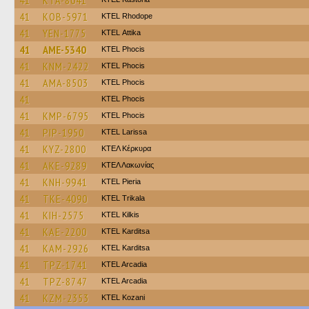
41
KTA-8041
41
KOB-5971
KTEL Rhodope
41
YEN-1775
KΤΕL Αttika
41
AME-5340
ΚΤΕL Phocis
41
KNM-2422
ΚΤΕL Phocis
41
AMA-8503
ΚΤΕL Phocis
41
ΚΤΕL Phocis
41
KMP-6795
ΚΤΕL Phocis
41
PIP-1950
KTEL Larissa
41
KYZ-2800
ΚΤΕΛ Κέρκυρα
41
AKE-9289
ΚΤΕΛ Λακωνίας
41
KNH-9941
KTEL Pieria
41
TKE-4090
ΚΤΕL Τrikala
41
KIH-2575
KTEL Kilkis
41
KAE-2200
ΚΤΕL Karditsa
41
KAM-2926
ΚΤΕL Karditsa
41
TPZ-1741
KTEL Arcadia
41
TPZ-8747
KTEL Arcadia
41
KZM-2353
ΚΤΕL Kozani