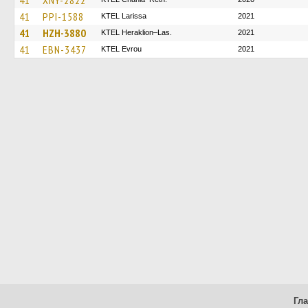
41
XNY-2822
41
PPI-1588
KTEL Larissa
2021
41
HZH-3880
KTEL Heraklion–Las.
2021
41
EBN-3437
KTEL Evrou
2021
Гл