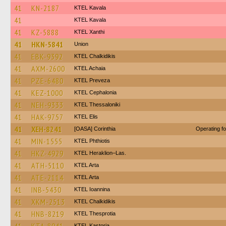
41
KN-2187
KTEL Kavala
41
KTEL Kavala
41
KZ-5888
KTEL Xanthi
41
HKN-5841
Union
41
EBK-9392
ΚΤΕL Chalkidikis
41
AXM-2600
KTEL Achaia
41
PZE-6480
KTEL Preveza
41
KEZ-1000
KTEL Cephalonia
41
NEH-9333
KTEL Thessaloniki
41
HAK-9757
KTEL Elis
41
XEH-8241
[OASA] Corinthia
Operating f
41
MIN-1555
ΚΤΕL Phthiotis
41
HKZ-4929
KTEL Heraklion–Las.
41
ATH-5110
KTEL Arta
41
ATE-2114
KTEL Arta
41
INB-5430
KTEL Ioannina
41
XKM-2513
ΚΤΕL Chalkidikis
41
HNB-8219
KTEL Thesprotia
KTEL Kastoria