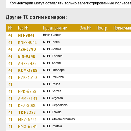
Комментарии могут оставлять только зарегистрированные пользов
Другие ТС с этим номером:
№
Гос.№
Предприятие
Зав.№
Постр.
Примечан
41
NIT-9841
Biblio Globus
41
KNP-4041
KTEL Pieria
41
AZA-6790
KTEL Achaia
41
BIN-9340
KTEL Thebes
41
AHZ-2428
KTEL Xanthi
41
KOM-2708
KTEL Rhodope
41
PZK-3310
KTEL Preveza
41
KTEL Pellas
41
EPK-6738
KTEL Serres
41
APM-7141
KTEL Argolida
41
KEZ-8080
KTEL Cephalonia
41
TKT-2282
ΚΤΕL Τrikala
41
MEZ-6741
KTEL Aitoloakarnanias
41
HMX-6241
KTEL Imathia