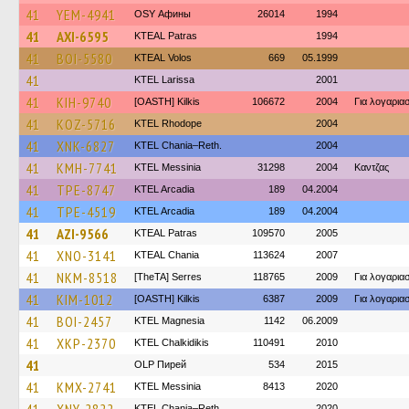
41
YEM-4941
OSY Афины
26014
1994
41
AXI-6595
KTEAL Patras
1994
41
BOI-5580
KTEAL Volos
669
05.1999
41
KTEL Larissa
2001
41
KIH-9740
[OASTH] Kilkis
106672
2004
Για λογαρι
41
KOZ-5716
KTEL Rhodope
2004
41
XNK-6827
KTEL Chania–Reth.
2004
41
KMH-7741
KTEL Messinia
31298
2004
Καντζας
41
TPE-8747
KTEL Arcadia
189
04.2004
41
TPE-4519
KTEL Arcadia
189
04.2004
41
AZI-9566
KTEAL Patras
109570
2005
41
XNO-3141
KTEAL Chania
113624
2007
41
NKM-8518
[TheTA] Serres
118765
2009
Για λογαρι
41
KIM-1012
[OASTH] Kilkis
6387
2009
Για λογαρι
41
BOI-2457
ΚΤΕL Magnesia
1142
06.2009
41
XKP-2370
ΚΤΕL Chalkidikis
110491
2010
41
OLP Пирей
534
2015
41
KMX-2741
KTEL Messinia
8413
2020
KTEL Chania–Reth.
2020