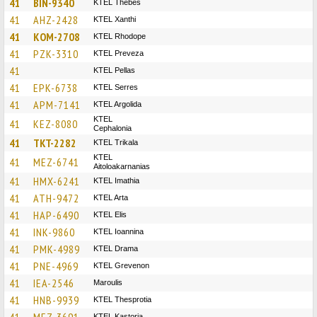
41
BIN-9340
KTEL Thebes
41
AHZ-2428
KTEL Xanthi
41
KOM-2708
KTEL Rhodope
41
PZK-3310
KTEL Preveza
41
KTEL Pellas
41
EPK-6738
KTEL Serres
41
APM-7141
KTEL Argolida
KTEL
41
KEZ-8080
Cephalonia
41
TKT-2282
ΚΤΕL Τrikala
KTEL
41
MEZ-6741
Aitoloakarnanias
41
HMX-6241
KTEL Imathia
41
ATH-9472
KTEL Arta
41
HAP-6490
KTEL Elis
41
INK-9860
KTEL Ioannina
41
PMK-4989
KTEL Drama
41
PNE-4969
ΚΤΕL Grevenon
41
IEA-2546
Maroulis
41
HNB-9939
KTEL Thesprotia
KTEL Kastoria