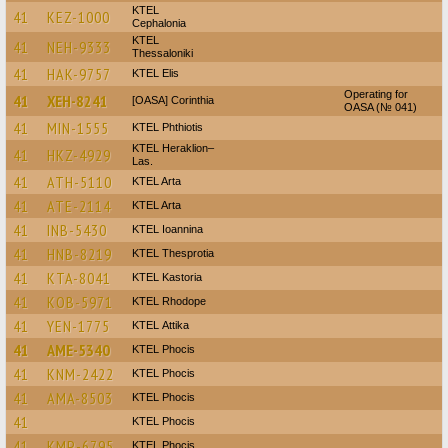
KTEL
41
KEZ-1000
Cephalonia
KTEL
41
NEH-9333
Thessaloniki
41
HAK-9757
KTEL Elis
Operating for
41
XEH-8241
[OASA] Corinthia
OASA (№ 041)
41
MIN-1555
ΚΤΕL Phthiotis
KTEL Heraklion–
41
HKZ-4929
Las.
41
ATH-5110
KTEL Arta
41
ATE-2114
KTEL Arta
41
INB-5430
KTEL Ioannina
41
HNB-8219
KTEL Thesprotia
41
KTA-8041
KTEL Kastoria
41
KOB-5971
KTEL Rhodope
41
YEN-1775
KΤΕL Αttika
41
AME-5340
ΚΤΕL Phocis
41
KNM-2422
ΚΤΕL Phocis
41
AMA-8503
ΚΤΕL Phocis
41
ΚΤΕL Phocis
41
KMP-6795
ΚΤΕL Phocis