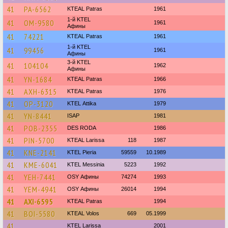
41
PA-6562
KTEAL Patras
1961
1-й KTEL
41
OM-9580
1961
Афины
41
74221
KTEAL Patras
1961
1-й KTEL
41
99456
1961
Афины
3-й KTEL
41
104104
1962
Афины
41
YN-1684
KTEAL Patras
1966
41
AXH-6315
KTEAL Patras
1976
41
OP-3120
KΤΕL Αttika
1979
41
YN-8441
ISAP
1981
41
POB-2355
DES RODA
1986
41
PIN-5700
KTEAL Larissa
118
1987
41
KNE-2141
KTEL Pieria
59559
10.1989
41
KME-6041
KTEL Messinia
5223
1992
41
YEH-7441
OSY Афины
74274
1993
41
YEM-4941
OSY Афины
26014
1994
41
AXI-6595
KTEAL Patras
1994
41
BOI-5580
KTEAL Volos
669
05.1999
41
KTEL Larissa
2001