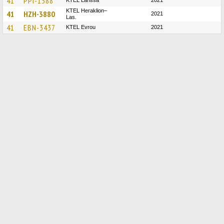
41
PPI-1588
KTEL Larissa
2021
KTEL Heraklion–
41
HZH-3880
2021
Las.
41
EBN-3437
KTEL Evrou
2021