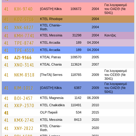
Για λογαριασμό
41
KIH-9740
[OASTH] Kilkis
106672
2004
του ΟΑΣΘ (№
5041)
41
KOZ-5716
KTEL Rhodope
2004
KTEL Chania–
41
XNK-6827
2004
Reth.
41
KMH-7741
KTEL Messinia
31298
2004
Καντζας
41
TPE-8747
KTEL Arcadia
189
04.2004
41
TPE-4519
KTEL Arcadia
189
04.2004
41
AZI-9566
KTEAL Patras
109570
2005
41
XNO-3141
KTEAL Chania
113624
2007
Για λογαριασμό
41
NKM-8518
[TheTA] Serres
118765
2009
του ΟΣΕΘ (№
3041)
Για λογαριασμό
41
KIM-1012
[OASTH] Kilkis
6387
2009
του ΟΑΣΘ (№
5041)
41
BOI-2457
ΚΤΕL Magnesia
1142
06.2009
41
XKP-2370
ΚΤΕL Chalkidikis
110491
2010
41
OLP Пирей
534
2015
41
KMX-2741
KTEL Messinia
8413
2020
KTEL Chania–
41
XNY-2822
2020
Reth.