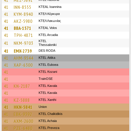
41
MEZ-3691
41
INN-8555
KTEAL Ioannina
41
KYM-8940
ΚΤΕΛ Κέρκυρα
41
AKZ-5980
ΚΤΕΛ Λακωνίας
41
BBA-1571
KTEAL Volos
41
TPH-4871
KTEL Arcadia
KTEL
41
NKM-9703
Thessaloniki
41
EMX-2739
DES RODA
41
AHM-9544
KΤΕL Αttika
41
XAP-6300
ΚΤΕL Euboea
41
ΚΤΕL Kozani
41
TrainΟSE
41
KN-2187
KTEL Kavala
41
KTEL Kavala
41
KZ-5888
KTEL Xanthi
41
HKN-5841
Union
41
EBK-9392
ΚΤΕL Chalkidikis
41
AXM-2600
KTEL Achaia
41
PZE-6480
KTEL Preveza