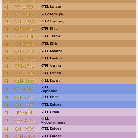
41
PIP-1950
KTEL Larissa
41
KYZ-2800
ΚΤΕΛ Κέρκυρα
41
AKE-9289
ΚΤΕΛ Λακωνίας
41
KNH-9941
KTEL Pieria
41
TKE-4090
ΚΤΕL Τrikala
41
KIH-2575
KTEL Kilkis
41
KAE-2200
ΚΤΕL Karditsa
41
KAM-2926
ΚΤΕL Karditsa
41
TPZ-1741
KTEL Arcadia
41
TPZ-8747
KTEL Arcadia
41
KZM-2353
ΚΤΕL Kozani
KTEL
41
KEA-6997
Cephalonia
41
KNH-7441
KTEL Pieria
41
XAH-4157
ΚΤΕL Euboea
41
EBM-6844
KTEL Evrou
KTEL
41
MEB-8510
Aitoloakarnanias
41
XAH-9999
ΚΤΕL Euboea
41
XAM-5959
ΚΤΕL Euboea