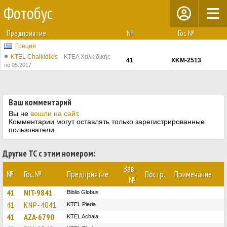
Фотобус
Предприятие
№
Гос.№
Греция
ΚΤΕL Chalkidikis
ΚΤΕΛ Χαλκιδικής
41
XKM-2513
по 05.2017
Ваш комментарий
Вы не
вошли на сайт
.
Комментарии могут оставлять только зарегистрированные
пользователи.
Другие ТС с этим номером:
Зав.
№
Гос.№
Предприятие
Постр.
Примечание
№
41
NIT-9841
Biblio Globus
41
KNP-4041
KTEL Pieria
41
AZA-6790
KTEL Achaia