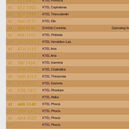
41
PZE-6480
KTEL Preveza
41
KEZ-1000
KTEL Cephalonia
41
NEH-9333
KTEL Thessaloniki
41
HAK-9757
KTEL Elis
41
XEH-8241
[OASA] Corinthia
Operating f
41
MIN-1555
ΚΤΕL Phthiotis
41
HKZ-4929
KTEL Heraklion–Las.
41
ATH-5110
KTEL Arta
41
ATE-2114
KTEL Arta
41
INB-5430
KTEL Ioannina
41
XKM-2513
ΚΤΕL Chalkidikis
41
HNB-8219
KTEL Thesprotia
41
KTA-8041
KTEL Kastoria
41
KOB-5971
KTEL Rhodope
41
YEN-1775
KΤΕL Αttika
41
AME-5340
ΚΤΕL Phocis
41
KNM-2422
ΚΤΕL Phocis
41
AMA-8503
ΚΤΕL Phocis
41
ΚΤΕL Phocis