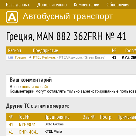
База данных
Дополнительно
Комментарии
Обновления
Автобусный транспорт
Греция, MAN 882 362FRH № 41
Регион
Предприятие
№
Гос.№
41
KYZ-28
Греция
KTEL Kerkyras
ΚΤΕΛ Κέρκυρας (Green Buses)
Ваш комментарий
Вы не
вошли на сайт
.
Комментарии могут оставлять только зарегистрированные пользов
Другие ТС с этим номером:
№
Гос.№
Предприятие
Зав.№
Постр.
Примечан
41
NIT-9841
Biblio Globus
41
KNP-4041
KTEL Pieria