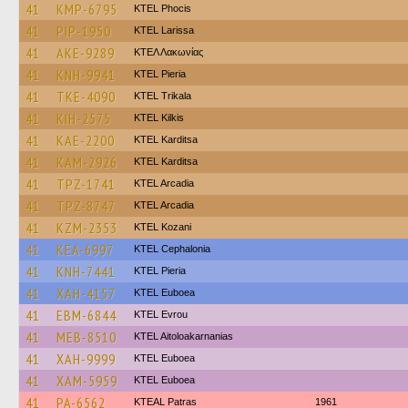
41
KMP-6795
ΚΤΕL Phocis
41
PIP-1950
KTEL Larissa
41
AKE-9289
ΚΤΕΛ Λακωνίας
41
KNH-9941
KTEL Pieria
41
TKE-4090
ΚΤΕL Τrikala
41
KIH-2575
KTEL Kilkis
41
KAE-2200
ΚΤΕL Karditsa
41
KAM-2926
ΚΤΕL Karditsa
41
TPZ-1741
KTEL Arcadia
41
TPZ-8747
KTEL Arcadia
41
KZM-2353
ΚΤΕL Kozani
41
KEA-6997
KTEL Cephalonia
41
KNH-7441
KTEL Pieria
41
XAH-4157
ΚΤΕL Euboea
41
EBM-6844
KTEL Evrou
41
MEB-8510
KTEL Aitoloakarnanias
41
XAH-9999
ΚΤΕL Euboea
41
XAM-5959
ΚΤΕL Euboea
41
PA-6562
KTEAL Patras
1961