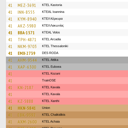
41
MEZ-3691
KTEL Kastoria
41
INN-8555
KTEAL Ioannina
41
KYM-8940
ΚΤΕΛ Κέρκυρα
41
AKZ-5980
ΚΤΕΛ Λακωνίας
41
BBA-1571
KTEAL Volos
41
TPH-4871
KTEL Arcadia
41
NKM-9703
KTEL Thessaloniki
41
EMX-2739
DES RODA
41
AHM-9544
KΤΕL Αttika
41
XAP-6300
ΚΤΕL Euboea
41
ΚΤΕL Kozani
41
TrainΟSE
41
KN-2187
KTEL Kavala
41
KTEL Kavala
41
KZ-5888
KTEL Xanthi
41
HKN-5841
Union
41
EBK-9392
ΚΤΕL Chalkidikis
41
AXM-2600
KTEL Achaia