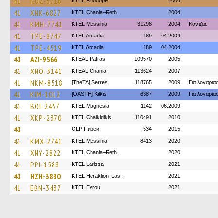
41
KOZ-5716
KTEL Rhodope
2004
41
XNK-6827
KTEL Chania–Reth.
2004
41
KMH-7741
KTEL Messinia
31298
2004
Καντζας
41
TPE-8747
KTEL Arcadia
189
04.2004
41
TPE-4519
KTEL Arcadia
189
04.2004
41
AZI-9566
KTEAL Patras
109570
2005
41
XNO-3141
KTEAL Chania
113624
2007
41
NKM-8518
[TheTA] Serres
118765
2009
Για λογαρι
41
KIM-1012
[OASTH] Kilkis
6387
2009
Για λογαρι
41
BOI-2457
ΚΤΕL Magnesia
1142
06.2009
41
XKP-2370
ΚΤΕL Chalkidikis
110491
2010
41
OLP Пирей
534
2015
41
KMX-2741
KTEL Messinia
8413
2020
41
XNY-2822
KTEL Chania–Reth.
2020
41
PPI-1588
KTEL Larissa
2021
41
HZH-3880
KTEL Heraklion–Las.
2021
41
EBN-3437
KTEL Evrou
2021