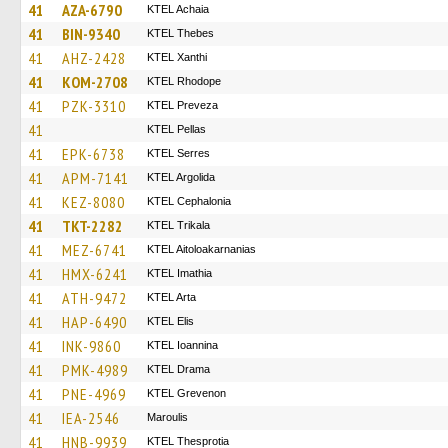
41
AZA-6790
KTEL Achaia
41
BIN-9340
KTEL Thebes
41
AHZ-2428
KTEL Xanthi
41
KOM-2708
KTEL Rhodope
41
PZK-3310
KTEL Preveza
41
KTEL Pellas
41
EPK-6738
KTEL Serres
41
APM-7141
KTEL Argolida
41
KEZ-8080
KTEL Cephalonia
41
TKT-2282
ΚΤΕL Τrikala
41
MEZ-6741
KTEL Aitoloakarnanias
41
HMX-6241
KTEL Imathia
41
ATH-9472
KTEL Arta
41
HAP-6490
KTEL Elis
41
INK-9860
KTEL Ioannina
41
PMK-4989
KTEL Drama
41
PNE-4969
ΚΤΕL Grevenon
41
IEA-2546
Maroulis
41
HNB-9939
KTEL Thesprotia