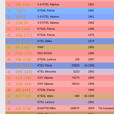
41
OM-9580
1-й KTEL Афины
1961
41
74221
KTEAL Patras
1961
41
99456
1-й KTEL Афины
1961
41
104104
3-й KTEL Афины
1962
41
YN-1684
KTEAL Patras
1966
41
AXH-6315
KTEAL Patras
1976
41
OP-3120
KΤΕL Αttika
1979
41
YN-8441
ISAP
1981
41
POB-2355
DES RODA
1986
41
PIN-5700
KTEAL Larissa
118
1987
41
KNE-2141
KTEL Pieria
59559
10.1989
41
KME-6041
KTEL Messinia
5223
1992
41
YEH-7441
OSY Афины
74274
1993
41
YEM-4941
OSY Афины
26014
1994
41
AXI-6595
KTEAL Patras
1994
41
BOI-5580
KTEAL Volos
669
05.1999
41
KTEL Larissa
2001
41
KIH-9740
[OASTH] Kilkis
106672
2004
Για λογαρι