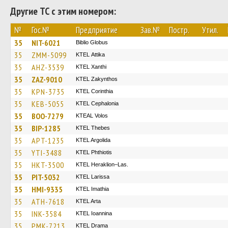
Другие ТС с этим номером:
№
Гос.№
Предприятие
Зав.№
Постр.
Утил.
35
NIT-6021
Biblio Globus
35
ZMM-5099
KΤΕL Αttika
35
AHZ-3539
KTEL Xanthi
35
ZAZ-9010
KTEL Zakynthos
35
KPN-3735
KTEL Corinthia
35
KEB-5055
KTEL Cephalonia
35
BOO-7279
KTEAL Volos
35
BIP-1285
KTEL Thebes
35
APT-1235
KTEL Argolida
35
YTI-3488
ΚΤΕL Phthiotis
35
HKT-3500
KTEL Heraklion–Las.
35
PIT-5032
KTEL Larissa
35
HMI-9335
KTEL Imathia
35
ATH-7618
KTEL Arta
35
INK-3584
KTEL Ioannina
35
PMK-7213
KTEL Drama