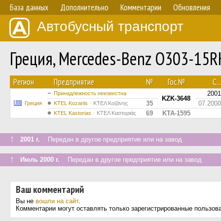
База данных
Дополнительно
Комментарии
Обновления
Автобусный транспорт
Греция, Mercedes-Benz O303-15
Регион
Предприятие
№
Гос.№
С...
2001
Принадлежность неизвестна
KZK-3648
35
07.2000
Греция
ΚΤΕL Kozanis
ΚΤΕΛ Κοζάνης
69
KTA-1595
KTEL Kastorias
ΚΤΕΛ Καστοριάς
↑
2001 г.
Передан в другое предприятие или на завод
↑
Июль 2000 г.
Передан в другое предприятие или на завод
Ваш комментарий
Вы не
вошли на сайт
.
Комментарии могут оставлять только зарегистрированные пользов