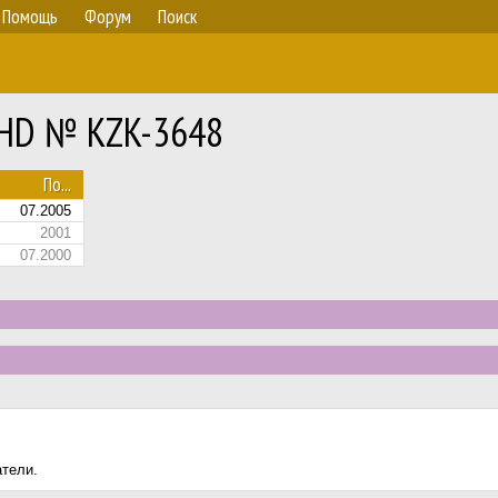
Помощь
Форум
Поиск
RHD № KZK-3648
По...
07.2005
2001
07.2000
атели.