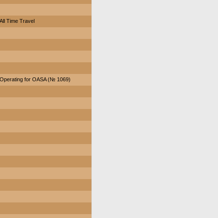
All Time Travel
Operating for OASA (№ 1069)