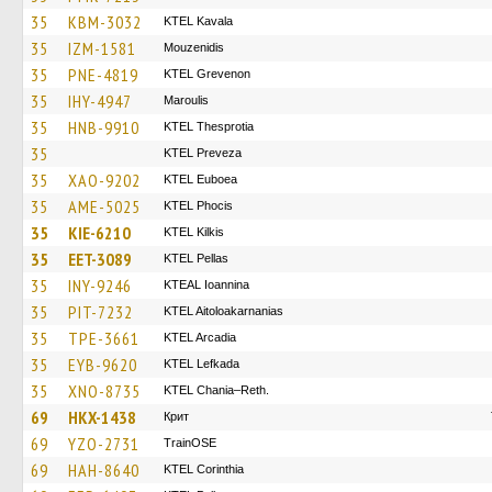
35
KBM-3032
KTEL Kavala
35
IZM-1581
Mouzenidis
35
PNE-4819
ΚΤΕL Grevenon
35
IHY-4947
Maroulis
35
HNB-9910
KTEL Thesprotia
35
KTEL Preveza
35
XAO-9202
ΚΤΕL Euboea
35
AME-5025
ΚΤΕL Phocis
35
KIE-6210
KTEL Kilkis
35
EET-3089
KTEL Pellas
35
INY-9246
KTEAL Ioannina
35
PIT-7232
KTEL Aitoloakarnanias
35
TPE-3661
KTEL Arcadia
35
EYB-9620
KTEL Lefkada
35
XNO-8735
KTEL Chania–Reth.
69
HKX-1438
Крит
69
YZO-2731
TrainΟSE
69
HAH-8640
KTEL Corinthia