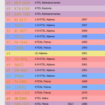
69
MEH-6669
KTEL Aitoloakarnanias
69
KTA-6769
KTEL Kastoria
69
KAM-7688
KTEL Aitoloakarnanias
35
BE-8157
1-й KTEL Афины
1957
35
36653
1-й KTEL Афины
1957
35
BE-9077
4-й KTEL Афины
1958
35
39716
4-й KTEL Афины
1958
35
PA-7044
KTEAL Patras
1960
35
76908
KTEAL Patras
1960
69
(1) Афины
1961
35
YM-4841
4-й KTEL Афины
1961
69
96832
6-й KTEL Афины
1961
69
OM-8967
1-й KTEL Афины
1961
69
99440
1-й KTEL Афины
1961
69
PA-6986
KTEAL Patras
1968
69
223602
KTEAL Patras
1968
69
AXH-5458
KTEAL Patras
1976
69
OY-3595
KΤΕL Αttika
1979
35
KNB-2635
KTEL Pieria
6517
1980