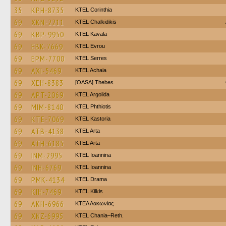
35
KPH-8735
KTEL Corinthia
69
XKN-2211
ΚΤΕL Chalkidikis
69
KBP-9950
KTEL Kavala
69
EBK-7669
KTEL Evrou
69
EPM-7700
KTEL Serres
69
AXI-5469
KTEL Achaia
69
XEH-8383
[OASA] Thebes
69
APT-2069
KTEL Argolida
69
MIM-8140
ΚΤΕL Phthiotis
69
KTE-7069
KTEL Kastoria
69
ATB-4138
KTEL Arta
69
ATH-6185
KTEL Arta
69
INM-2995
KTEL Ioannina
69
INH-6769
KTEL Ioannina
69
PMK-4134
KTEL Drama
69
KIH-7469
KTEL Kilkis
69
AKH-6966
ΚΤΕΛ Λακωνίας
69
XNZ-6995
KTEL Chania–Reth.