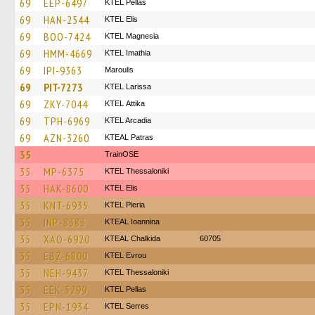
69
EEP-6497
KTEL Pellas
69
HAN-2544
KTEL Elis
69
BOO-7424
ΚΤΕL Magnesia
69
HMM-4669
KTEL Imathia
69
IPI-9363
Maroulis
69
PIT-7273
KTEL Larissa
69
ZKY-7044
KΤΕL Αttika
69
TPH-6969
KTEL Arcadia
69
AZN-3260
KTEAL Patras
35
TrainΟSE
35
MP-6375
KTEL Thessaloniki
35
HAK-8600
KTEL Elis
35
KNT-6935
KTEL Pieria
35
INP-8383
KTEAL Ioannina
35
XAO-6920
KTEAL Chalkida
60705
35
EBZ-6800
KTEL Evrou
35
NEH-9437
KTEL Thessaloniki
35
EEK-5299
KTEL Pellas
35
EPN-1934
KTEL Serres