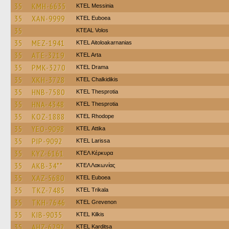
35
KMH-6635
KTEL Messinia
35
XAN-9999
ΚΤΕL Euboea
35
KTEAL Volos
35
MEZ-1941
KTEL Aitoloakarnanias
35
ATE-3219
KTEL Arta
35
PMK-3270
KTEL Drama
35
XKH-3728
ΚΤΕL Chalkidikis
35
HNB-7580
KTEL Thesprotia
35
HNA-4348
KTEL Thesprotia
35
KOZ-1888
KTEL Rhodope
35
YEO-9098
KΤΕL Αttika
35
PIP-9092
KTEL Larissa
35
KYZ-6161
ΚΤΕΛ Κέρκυρα
35
AKB-34**
ΚΤΕΛ Λακωνίας
35
XAZ-5680
ΚΤΕL Euboea
35
TKZ-7485
ΚΤΕL Τrikala
35
TKH-7646
ΚΤΕL Grevenon
35
KIB-9035
KTEL Kilkis
35
AHZ-6292
ΚΤΕL Karditsa