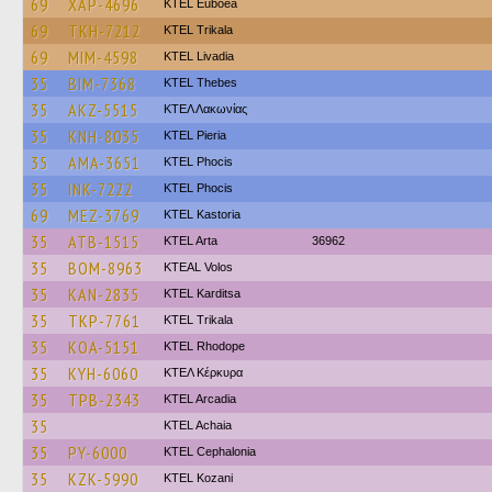
69
XAP-4696
ΚΤΕL Euboea
69
TKH-7212
ΚΤΕL Τrikala
69
MIM-4598
KTEL Livadia
35
BIM-7368
KTEL Thebes
35
AKZ-5515
ΚΤΕΛ Λακωνίας
35
KNH-8035
KTEL Pieria
35
AMA-3651
ΚΤΕL Phocis
35
INK-7222
ΚΤΕL Phocis
69
MEZ-3769
KTEL Kastoria
35
ATB-1515
KTEL Arta
36962
35
BOM-8963
KTEAL Volos
35
KAN-2835
ΚΤΕL Karditsa
35
TKP-7761
ΚΤΕL Τrikala
35
KOA-5151
KTEL Rhodope
35
KYH-6060
ΚΤΕΛ Κέρκυρα
35
TPB-2343
KTEL Arcadia
35
KTEL Achaia
35
PY-6000
KTEL Cephalonia
35
KZK-5990
ΚΤΕL Kozani