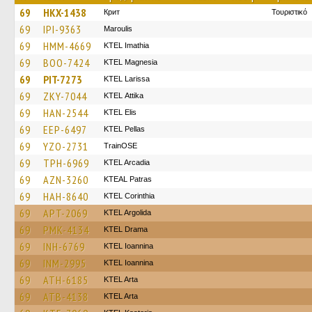
69
HKX-1438
Крит
Τουριστικό
69
IPI-9363
Maroulis
69
HMM-4669
KTEL Imathia
69
BOO-7424
ΚΤΕL Magnesia
69
PIT-7273
KTEL Larissa
69
ZKY-7044
KΤΕL Αttika
69
HAN-2544
KTEL Elis
69
EEP-6497
KTEL Pellas
69
YZO-2731
TrainΟSE
69
TPH-6969
KTEL Arcadia
69
AZN-3260
KTEAL Patras
69
HAH-8640
KTEL Corinthia
69
APT-2069
KTEL Argolida
69
PMK-4134
KTEL Drama
69
INH-6769
KTEL Ioannina
69
INM-2995
KTEL Ioannina
69
ATH-6185
KTEL Arta
69
ATB-4138
KTEL Arta