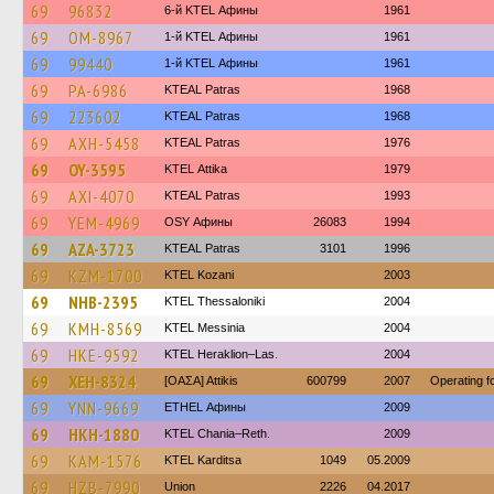
69
96832
6-й KTEL Афины
1961
69
OM-8967
1-й KTEL Афины
1961
69
99440
1-й KTEL Афины
1961
69
PA-6986
KTEAL Patras
1968
69
223602
KTEAL Patras
1968
69
AXH-5458
KTEAL Patras
1976
69
OY-3595
KΤΕL Αttika
1979
69
AXI-4070
KTEAL Patras
1993
69
YEM-4969
OSY Афины
26083
1994
69
AZA-3723
KTEAL Patras
3101
1996
69
KZM-1700
ΚΤΕL Kozani
2003
69
NHB-2395
KTEL Thessaloniki
2004
69
KMH-8569
KTEL Messinia
2004
69
HKE-9592
KTEL Heraklion–Las.
2004
69
XEH-8324
[ΟΑΣΑ] Αttikis
600799
2007
Operating 
69
YNN-9669
ETHEL Афины
2009
69
HKH-1880
KTEL Chania–Reth.
2009
69
KAM-1576
ΚΤΕL Karditsa
1049
05.2009
69
HZB-7990
Union
2226
04.2017