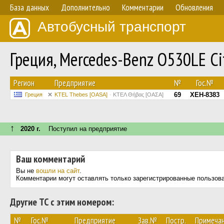
База данных
Дополнительно
Комментарии
Обновления
Автобусный транспорт
Греция, Mercedes-Benz O530LE Cit
Регион
Предприятие
№
Гос.№
69
XEH-8383
Греция
KTEL Thebes [OASA]
ΚΤΕΛ Θήβας [ΟΑΣΑ]
↑
2020 г.
Поступил на предприятие
Ваш комментарий
Вы не
вошли на сайт
.
Комментарии могут оставлять только зарегистрированные пользов
Другие ТС с этим номером:
№
Гос.№
Предприятие
Зав.№
Постр.
Примеча