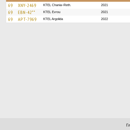
69
XNY-2469
KTEL Chania–Reth.
2021
69
EBN-42**
KTEL Evrou
2021
69
APT-7969
KTEL Argolida
2022
Г