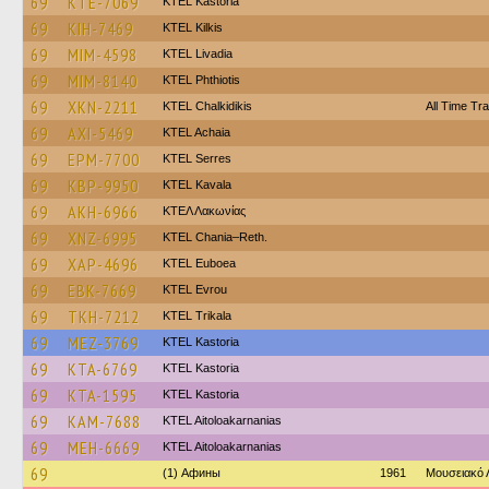
69
KTE-7069
KTEL Kastoria
69
KIH-7469
KTEL Kilkis
69
MIM-4598
KTEL Livadia
69
MIM-8140
ΚΤΕL Phthiotis
69
XKN-2211
ΚΤΕL Chalkidikis
All Time Tra
69
AXI-5469
KTEL Achaia
69
EPM-7700
KTEL Serres
69
KBP-9950
KTEL Kavala
69
AKH-6966
ΚΤΕΛ Λακωνίας
69
XNZ-6995
KTEL Chania–Reth.
69
XAP-4696
ΚΤΕL Euboea
69
EBK-7669
KTEL Evrou
69
TKH-7212
ΚΤΕL Τrikala
69
MEZ-3769
KTEL Kastoria
69
KTA-6769
KTEL Kastoria
69
KTA-1595
KTEL Kastoria
69
KAM-7688
KTEL Aitoloakarnanias
69
MEH-6669
KTEL Aitoloakarnanias
69
(1) Афины
1961
Μουσειακό