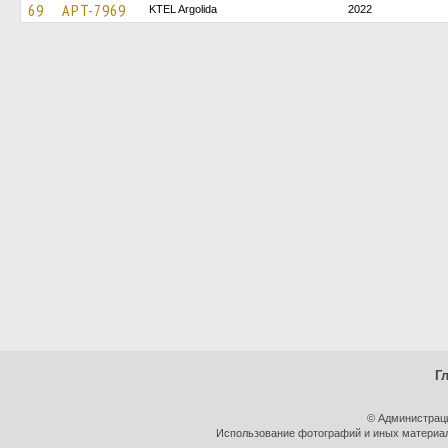
69
APT-7969
KTEL Argolida
2022
Г
© Администрац
Использование фотографий и иных материало