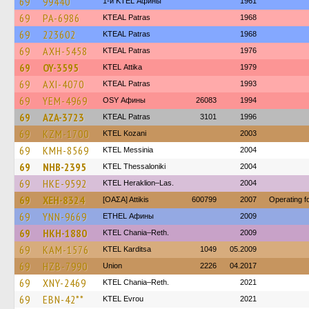
69
99440
1-й KTEL Афины
1961
69
PA-6986
KTEAL Patras
1968
69
223602
KTEAL Patras
1968
69
AXH-5458
KTEAL Patras
1976
69
OY-3595
KΤΕL Αttika
1979
69
AXI-4070
KTEAL Patras
1993
69
YEM-4969
OSY Афины
26083
1994
69
AZA-3723
KTEAL Patras
3101
1996
69
KZM-1700
ΚΤΕL Kozani
2003
69
KMH-8569
KTEL Messinia
2004
69
NHB-2395
KTEL Thessaloniki
2004
69
HKE-9592
KTEL Heraklion–Las.
2004
69
XEH-8324
[ΟΑΣΑ] Αttikis
600799
2007
Operating 
69
YNN-9669
ETHEL Афины
2009
69
HKH-1880
KTEL Chania–Reth.
2009
69
KAM-1576
ΚΤΕL Karditsa
1049
05.2009
69
HZB-7990
Union
2226
04.2017
69
XNY-2469
KTEL Chania–Reth.
2021
69
EBN-42**
KTEL Evrou
2021