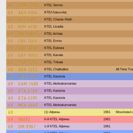
69
EPM-7700
KTEL Serres
69
AKH-6966
ΚΤΕΛ Λακωνίας
69
XNZ-6995
KTEL Chania–Reth.
69
MIM-4598
KTEL Livadia
69
AXI-5469
KTEL Achaia
69
EBK-7669
KTEL Evrou
69
XAP-4696
ΚΤΕL Euboea
69
KBP-9950
KTEL Kavala
69
TKH-7212
ΚΤΕL Τrikala
69
XKN-2211
ΚΤΕL Chalkidikis
All Time Tra
69
MEZ-3769
KTEL Kastoria
69
KAM-7688
KTEL Aitoloakarnanias
69
KTA-6769
KTEL Kastoria
69
KTA-1595
KTEL Kastoria
69
MEH-6669
KTEL Aitoloakarnanias
69
(1) Афины
1961
Μουσειακό
69
96832
6-й KTEL Афины
1961
69
OM-8967
1-й KTEL Афины
1961