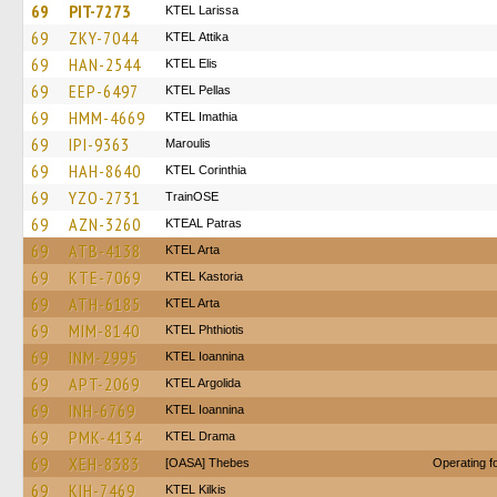
69
PIT-7273
KTEL Larissa
69
ZKY-7044
KΤΕL Αttika
69
HAN-2544
KTEL Elis
69
EEP-6497
KTEL Pellas
69
HMM-4669
KTEL Imathia
69
IPI-9363
Maroulis
69
HAH-8640
KTEL Corinthia
69
YZO-2731
TrainΟSE
69
AZN-3260
KTEAL Patras
69
ATB-4138
KTEL Arta
69
KTE-7069
KTEL Kastoria
69
ATH-6185
KTEL Arta
69
MIM-8140
ΚΤΕL Phthiotis
69
INM-2995
KTEL Ioannina
69
APT-2069
KTEL Argolida
69
INH-6769
KTEL Ioannina
69
PMK-4134
KTEL Drama
69
XEH-8383
[OASA] Thebes
Operating 
69
KIH-7469
KTEL Kilkis