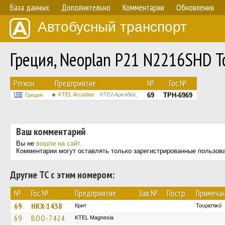
База данных
Дополнительно
Комментарии
Обновления
Автобусный транспорт
Греция, Neoplan P21 N2216SHD T
Регион
Предприятие
№
Гос.№
KTEL Arcadias
ΚΤΕΛ Αρκαδίας
69
TPH-6969
Греция
Ваш комментарий
Вы не
вошли на сайт
.
Комментарии могут оставлять только зарегистрированные пользов
Другие ТС с этим номером:
№
Гос.№
Предприятие
Зав.№
Постр.
Примеча
69
HKX-1438
Крит
Τουριστικό
69
BOO-7424
ΚΤΕL Magnesia