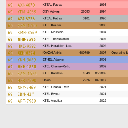
69
AXI-4070
KTEAL Patras
1993
69
YEM-4969
OSY Афины
26083
1994
69
AZA-3723
KTEAL Patras
3101
1996
69
KZM-1700
ΚΤΕL Kozani
2003
69
KMH-8569
KTEL Messinia
2004
69
NHB-2395
KTEL Thessaloniki
2004
69
HKE-9592
KTEL Heraklion–Las.
2004
69
XEH-8324
[ΟΑΣΑ] Αttikis
600799
2007
Operating 
69
YNN-9669
ETHEL Афины
2009
69
HKH-1880
KTEL Chania–Reth.
2009
69
KAM-1576
ΚΤΕL Karditsa
1049
05.2009
69
HZB-7990
Union
2226
04.2017
69
XNY-2469
KTEL Chania–Reth.
2021
69
EBN-42**
KTEL Evrou
2021
69
APT-7969
KTEL Argolida
2022