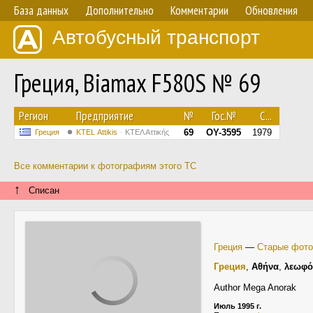
База данных
Дополнительно
Комментарии
Обновления
Автобусный транспорт
Греция, Biamax F580S № 69
Регион
Предприятие
№
Гос.№
С...
69
OY-3595
1979
Греция
KΤΕL Αttikis
ΚΤΕΛ Αττικής
Все комментарии к фотографиям этого ТС
↑
Списан
Греция
—
Старые фото
Греция
,
Αθήνα
,
λεωφό
Author Mega Anorak
Июль 1995 г.