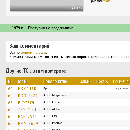
Прислал
reshz
875
↑
1979 г.
Поступил на предприятие
Ваш комментарий
Вы не
вошли на сайт
.
Комментарии могут оставлять только зарегистрированные пользов
Другие ТС с этим номером:
№
Гос.№
Предприятие
Зав.№
Постр.
Примеча
69
HKX-1438
Крит
Τουριστικό
69
BOO-7424
ΚΤΕL Magnesia
69
PIT-7273
KTEL Larissa
69
ZKY-7044
KΤΕL Αttika
69
HAN-2544
KTEL Elis
69
HMM-4669
KTEL Imathia