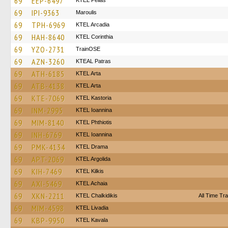
69
EEP-6497
KTEL Pellas
69
IPI-9363
Maroulis
69
TPH-6969
KTEL Arcadia
69
HAH-8640
KTEL Corinthia
69
YZO-2731
TrainΟSE
69
AZN-3260
KTEAL Patras
69
ATH-6185
KTEL Arta
69
ATB-4138
KTEL Arta
69
KTE-7069
KTEL Kastoria
69
INM-2995
KTEL Ioannina
69
MIM-8140
ΚΤΕL Phthiotis
69
INH-6769
KTEL Ioannina
69
PMK-4134
KTEL Drama
69
APT-2069
KTEL Argolida
69
KIH-7469
KTEL Kilkis
69
AXI-5469
KTEL Achaia
69
XKN-2211
ΚΤΕL Chalkidikis
All Time Tra
69
MIM-4598
KTEL Livadia
69
KBP-9950
KTEL Kavala