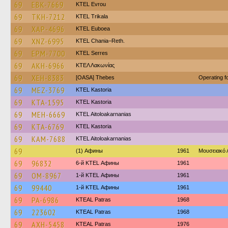
69
EBK-7669
KTEL Evrou
69
TKH-7212
ΚΤΕL Τrikala
69
XAP-4696
ΚΤΕL Euboea
69
XNZ-6995
KTEL Chania–Reth.
69
EPM-7700
KTEL Serres
69
AKH-6966
ΚΤΕΛ Λακωνίας
69
XEH-8383
[OASA] Thebes
Operating 
69
MEZ-3769
KTEL Kastoria
69
KTA-1595
KTEL Kastoria
69
MEH-6669
KTEL Aitoloakarnanias
69
KTA-6769
KTEL Kastoria
69
KAM-7688
KTEL Aitoloakarnanias
69
(1) Афины
1961
Μουσειακό
69
96832
6-й KTEL Афины
1961
69
OM-8967
1-й KTEL Афины
1961
69
99440
1-й KTEL Афины
1961
69
PA-6986
KTEAL Patras
1968
69
223602
KTEAL Patras
1968
69
AXH-5458
KTEAL Patras
1976