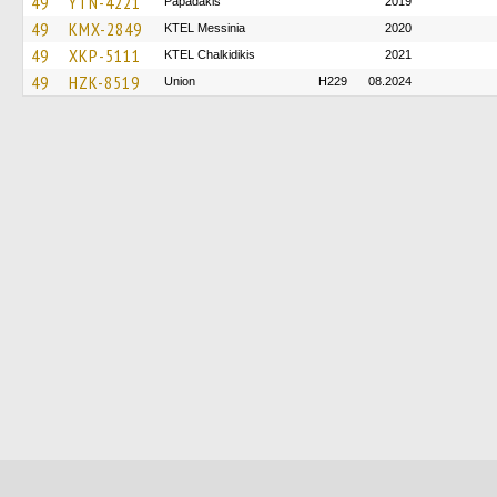
49
YTN-4221
Papadakis
2019
49
KMX-2849
KTEL Messinia
2020
49
XKP-5111
ΚΤΕL Chalkidikis
2021
49
HZK-8519
Union
H229
08.2024