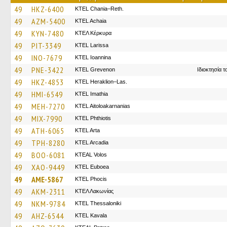
49
HKZ-6400
KTEL Chania–Reth.
49
AZM-5400
KTEL Achaia
49
KYN-7480
ΚΤΕΛ Κέρκυρα
49
PIT-3349
KTEL Larissa
49
INO-7679
KTEL Ioannina
49
PNE-3422
ΚΤΕL Grevenon
Ιδιοκτησία 
49
HKZ-4853
KTEL Heraklion–Las.
49
HMI-6549
KTEL Imathia
49
MEH-7270
KTEL Aitoloakarnanias
49
MIX-7990
ΚΤΕL Phthiotis
49
ATH-6065
KTEL Arta
49
TPH-8280
KTEL Arcadia
49
BOO-6081
KTEAL Volos
49
XAO-9449
ΚΤΕL Euboea
49
AME-5867
ΚΤΕL Phocis
49
AKM-2311
ΚΤΕΛ Λακωνίας
49
NKM-9784
KTEL Thessaloniki
49
AHZ-6544
KTEL Kavala