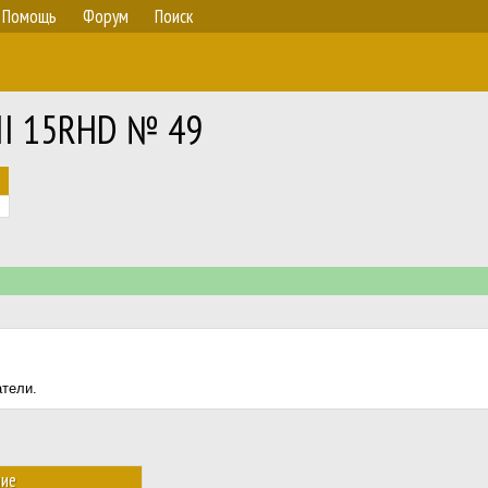
Помощь
Форум
Поиск
III 15RHD № 49
атели.
ние