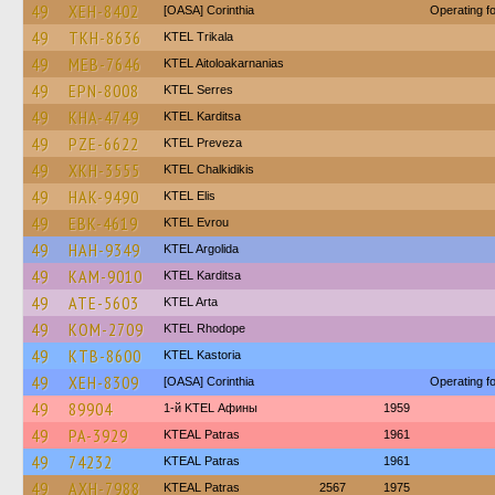
49
XEH-8402
[OASA] Corinthia
Operating 
49
TKH-8636
ΚΤΕL Τrikala
49
MEB-7646
KTEL Aitoloakarnanias
49
EPN-8008
KTEL Serres
49
KHA-4749
ΚΤΕL Karditsa
49
PZE-6622
KTEL Preveza
49
XKH-3555
ΚΤΕL Chalkidikis
49
HAK-9490
KTEL Elis
49
EBK-4619
KTEL Evrou
49
HAH-9349
KTEL Argolida
49
KAM-9010
ΚΤΕL Karditsa
49
ATE-5603
KTEL Arta
49
KOM-2709
KTEL Rhodope
49
KTB-8600
KTEL Kastoria
49
XEH-8309
[OASA] Corinthia
Operating 
49
89904
1-й KTEL Афины
1959
49
PA-3929
KTEAL Patras
1961
49
74232
KTEAL Patras
1961
49
AXH-7988
KTEAL Patras
2567
1975