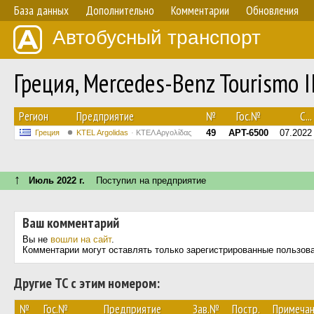
База данных
Дополнительно
Комментарии
Обновления
Автобусный транспорт
Греция, Mercedes-Benz Tourismo 
Регион
Предприятие
№
Гос.№
С...
49
APT-6500
07.2022
Греция
KTEL Argolidas
ΚΤΕΛ Αργολίδας
↑
Июль 2022 г.
Поступил на предприятие
Ваш комментарий
Вы не
вошли на сайт
.
Комментарии могут оставлять только зарегистрированные пользов
Другие ТС с этим номером:
№
Гос.№
Предприятие
Зав.№
Постр.
Примеча