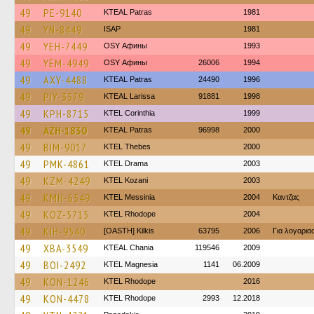
49
PE-9140
KTEAL Patras
1981
49
YN-8449
ISAP
1981
49
YEH-7449
OSY Афины
1993
49
YEM-4949
OSY Афины
26006
1994
49
AXY-4488
KTEAL Patras
24490
1996
49
PIY-3579
KTEAL Larissa
91881
1998
49
KPH-8715
KTEL Corinthia
1999
49
AZH-1830
KTEAL Patras
96998
2000
49
BIM-9017
KTEL Thebes
2000
49
PMK-4861
KTEL Drama
2003
49
KZM-4249
ΚΤΕL Kozani
2003
49
KMH-6549
KTEL Messinia
2004
Καντζας
49
KOZ-5715
KTEL Rhodope
2004
49
KIH-9540
[OASTH] Kilkis
63795
2006
Για λογαρι
49
XBA-3549
KTEAL Chania
119546
2009
49
BOI-2492
ΚΤΕL Magnesia
1141
06.2009
49
KON-1246
KTEL Rhodope
2016
49
KON-4478
KTEL Rhodope
2993
12.2018