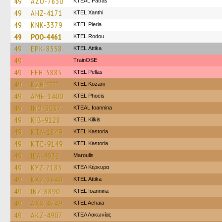
49
AZO-7630
KTEAL Patras
49
AHZ-4171
KTEL Xanthi
49
KNK-3379
KTEL Pieria
49
POO-4461
ΚΤΕL Rodou
49
EPK-8558
KΤΕL Αttika
49
TrainΟSE
49
EEH-5885
KTEL Pellas
49
KZH-****
ΚΤΕL Kozani
49
AME-1400
ΚΤΕL Phocis
49
INO-3037
KTEAL Ioannina
49
KIB-9128
KTEL Kilkis
49
KTA-1849
KTEL Kastoria
49
KTE-9149
KTEL Kastoria
49
IEA-4932
Maroulis
49
KYZ-7185
ΚΤΕΛ Κέρκυρα
49
KAZ-1640
KΤΕL Αttika
49
INZ-8890
KTEL Ioannina
49
AXX-4749
KTEL Achaia
49
AKZ-4907
ΚΤΕΛ Λακωνίας