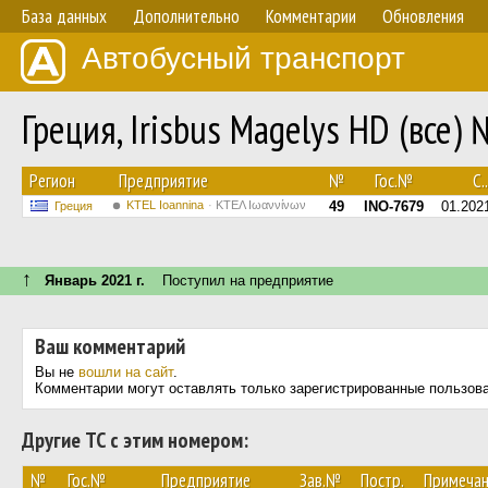
База данных
Дополнительно
Комментарии
Обновления
Автобусный транспорт
Греция, Irisbus Magelys HD (все)
Регион
Предприятие
№
Гос.№
С..
KTEL Ioannina
ΚΤΕΛ Ιωαννίνων
49
INO-7679
01.202
Греция
↑
Январь 2021 г.
Поступил на предприятие
Ваш комментарий
Вы не
вошли на сайт
.
Комментарии могут оставлять только зарегистрированные пользов
Другие ТС с этим номером:
№
Гос.№
Предприятие
Зав.№
Постр.
Примеча