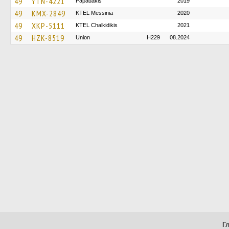
49
YTN-4221
Papadakis
2019
49
KMX-2849
KTEL Messinia
2020
49
XKP-5111
ΚΤΕL Chalkidikis
2021
49
HZK-8519
Union
H229
08.2024
Г