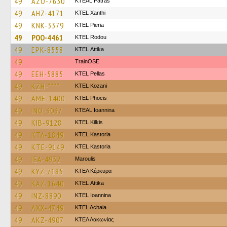
49
AZO-7630
KTEAL Patras
49
AHZ-4171
KTEL Xanthi
49
KNK-3379
KTEL Pieria
49
POO-4461
ΚΤΕL Rodou
49
EPK-8558
KΤΕL Αttika
49
TrainΟSE
49
EEH-5885
KTEL Pellas
49
KZH-****
ΚΤΕL Kozani
49
AME-1400
ΚΤΕL Phocis
49
INO-3037
KTEAL Ioannina
49
KIB-9128
KTEL Kilkis
49
KTA-1849
KTEL Kastoria
49
KTE-9149
KTEL Kastoria
49
IEA-4932
Maroulis
49
KYZ-7185
ΚΤΕΛ Κέρκυρα
49
KAZ-1640
KΤΕL Αttika
49
INZ-8890
KTEL Ioannina
49
AXX-4749
KTEL Achaia
49
AKZ-4907
ΚΤΕΛ Λακωνίας