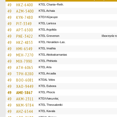
49
HKZ-6400
KTEL Chania–Reth.
49
AZM-5400
KTEL Achaia
49
KYN-7480
ΚΤΕΛ Κέρκυρα
49
PIT-3349
KTEL Larissa
49
APT-6500
KTEL Argolida
49
PNE-3422
ΚΤΕL Grevenon
Ιδιοκτησία 
49
HKZ-4853
KTEL Heraklion–Las.
49
HMI-6549
KTEL Imathia
49
MEH-7270
KTEL Aitoloakarnanias
49
MIX-7990
ΚΤΕL Phthiotis
49
ATH-6065
KTEL Arta
49
TPH-8280
KTEL Arcadia
49
BOO-6081
KTEAL Volos
49
XAO-9449
ΚΤΕL Euboea
49
AME-5867
ΚΤΕL Phocis
49
AKM-2311
ΚΤΕΛ Λακωνίας
49
NKM-9784
KTEL Thessaloniki
49
AHZ-6544
KTEL Kavala