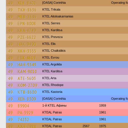
49
XEH-8402
[OASA] Corinthia
Operating 
49
TKH-8636
ΚΤΕL Τrikala
49
MEB-7646
KTEL Aitoloakarnanias
49
EPN-8008
KTEL Serres
49
KHA-4749
ΚΤΕL Karditsa
49
PZE-6622
KTEL Preveza
49
HAK-9490
KTEL Elis
49
XKH-3555
ΚΤΕL Chalkidikis
49
EBK-4619
KTEL Evrou
49
HAH-9349
KTEL Argolida
49
KAM-9010
ΚΤΕL Karditsa
49
ATE-5603
KTEL Arta
49
KOM-2709
KTEL Rhodope
49
KTB-8600
KTEL Kastoria
49
XEH-8309
[OASA] Corinthia
Operating 
49
89904
1-й KTEL Афины
1959
49
PA-3929
KTEAL Patras
1961
49
74232
KTEAL Patras
1961
49
AXH-7988
KTEAL Patras
2567
1975