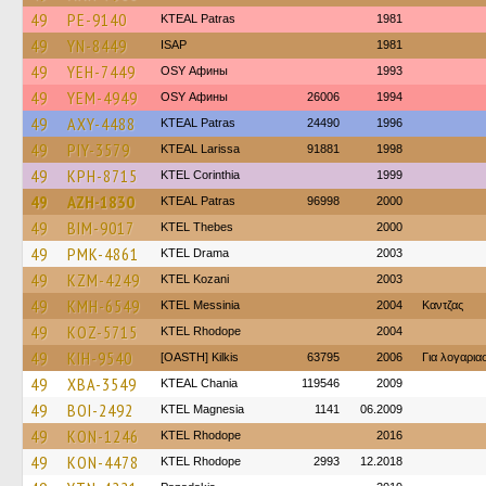
49
PE-9140
KTEAL Patras
1981
49
YN-8449
ISAP
1981
49
YEH-7449
OSY Афины
1993
49
YEM-4949
OSY Афины
26006
1994
49
AXY-4488
KTEAL Patras
24490
1996
49
PIY-3579
KTEAL Larissa
91881
1998
49
KPH-8715
KTEL Corinthia
1999
49
AZH-1830
KTEAL Patras
96998
2000
49
BIM-9017
KTEL Thebes
2000
49
PMK-4861
KTEL Drama
2003
49
KZM-4249
ΚΤΕL Kozani
2003
49
KMH-6549
KTEL Messinia
2004
Καντζας
49
KOZ-5715
KTEL Rhodope
2004
49
KIH-9540
[OASTH] Kilkis
63795
2006
Για λογαρι
49
XBA-3549
KTEAL Chania
119546
2009
49
BOI-2492
ΚΤΕL Magnesia
1141
06.2009
49
KON-1246
KTEL Rhodope
2016
49
KON-4478
KTEL Rhodope
2993
12.2018