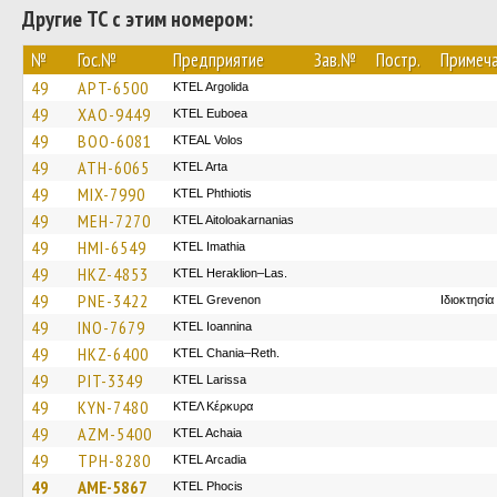
Другие ТС с этим номером:
№
Гос.№
Предприятие
Зав.№
Постр.
Примеч
49
APT-6500
KTEL Argolida
49
XAO-9449
ΚΤΕL Euboea
49
BOO-6081
KTEAL Volos
49
ATH-6065
KTEL Arta
49
MIX-7990
ΚΤΕL Phthiotis
49
MEH-7270
KTEL Aitoloakarnanias
49
HMI-6549
KTEL Imathia
49
HKZ-4853
KTEL Heraklion–Las.
49
PNE-3422
ΚΤΕL Grevenon
Ιδιοκτησί
49
INO-7679
KTEL Ioannina
49
HKZ-6400
KTEL Chania–Reth.
49
PIT-3349
KTEL Larissa
49
KYN-7480
ΚΤΕΛ Κέρκυρα
49
AZM-5400
KTEL Achaia
49
TPH-8280
KTEL Arcadia
49
AME-5867
ΚΤΕL Phocis