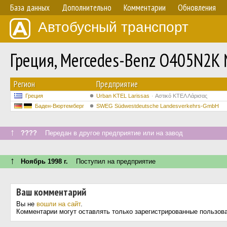
База данных
Дополнительно
Комментарии
Обновления
Автобусный транспорт
Греция, Mercedes-Benz O405N2K
Регион
Предприятие
Греция
Urban KTEL Larissas
Αστικό ΚΤΕΛ Λάρισας
Баден-Вюртемберг
SWEG Südwestdeutsche Landesverkehrs-GmbH
↑
????
Передан в другое предприятие или на завод
↑
Ноябрь 1998 г.
Поступил на предприятие
Ваш комментарий
Вы не
вошли на сайт
.
Комментарии могут оставлять только зарегистрированные пользов