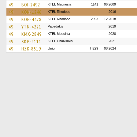
49
BOI-2492
ΚΤΕL Magnesia
1141
06.2009
49
KON-1246
KTEL Rhodope
2016
49
KON-4478
KTEL Rhodope
2993
12.2018
49
YTN-4221
Papadakis
2019
49
KMX-2849
KTEL Messinia
2020
49
XKP-5111
ΚΤΕL Chalkidikis
2021
49
HZK-8519
Union
H229
08.2024