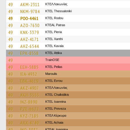
49
AKM-2311
ΚΤΕΛ Λακωνίας
49
NKM-9784
KTEL Thessaloniki
49
POO-4461
ΚΤΕL Rodou
49
AZO-7630
KTEAL Patras
49
KNK-3379
KTEL Pieria
49
AHZ-4171
KTEL Xanthi
49
AHZ-6544
KTEL Kavala
49
EPK-8558
KΤΕL Αttika
49
TrainΟSE
49
EEH-5885
KTEL Pellas
49
IEA-4932
Maroulis
49
EBK-4619
KTEL Evrou
49
AKZ-4907
ΚΤΕΛ Λακωνίας
49
XKH-3555
ΚΤΕL Chalkidikis
49
INZ-8890
KTEL Ioannina
49
PZE-6622
KTEL Preveza
49
KYZ-7185
ΚΤΕΛ Κέρκυρα
49
AXX-4749
KTEL Achaia
49
INO-3037
KTEAL Ioannina