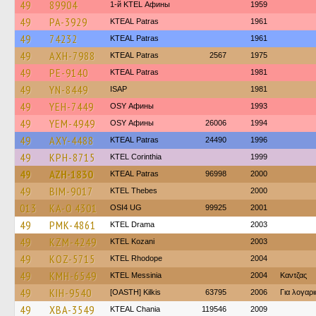
49
89904
1-й KTEL Афины
1959
49
PA-3929
KTEAL Patras
1961
49
74232
KTEAL Patras
1961
49
AXH-7988
KTEAL Patras
2567
1975
49
PE-9140
KTEAL Patras
1981
49
YN-8449
ISAP
1981
49
YEH-7449
OSY Афины
1993
49
YEM-4949
OSY Афины
26006
1994
49
AXY-4488
KTEAL Patras
24490
1996
49
KPH-8715
KTEL Corinthia
1999
49
AZH-1830
KTEAL Patras
96998
2000
49
BIM-9017
KTEL Thebes
2000
013
KA-O 4301
OSI4 UG
99925
2001
49
PMK-4861
KTEL Drama
2003
49
KZM-4249
ΚΤΕL Kozani
2003
49
KOZ-5715
KTEL Rhodope
2004
49
KMH-6549
KTEL Messinia
2004
Καντζας
49
KIH-9540
[OASTH] Kilkis
63795
2006
Για λογαρ
49
XBA-3549
KTEAL Chania
119546
2009