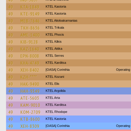
49
KTA-1849
KTEL Kastoria
49
KTE-9149
KTEL Kastoria
49
MEB-7646
KTEL Aitoloakarnanias
49
TKH-8636
ΚΤΕL Τrikala
49
AME-1400
ΚΤΕL Phocis
49
KIB-9128
KTEL Kilkis
49
KAZ-1640
KΤΕL Αttika
49
EPN-8008
KTEL Serres
49
KHA-4749
ΚΤΕL Karditsa
49
XEH-8402
[OASA] Corinthia
Operating
49
KZH-****
ΚΤΕL Kozani
49
HAK-9490
KTEL Elis
49
HAH-9349
KTEL Argolida
49
ATE-5603
KTEL Arta
49
KAM-9010
ΚΤΕL Karditsa
49
KOM-2709
KTEL Rhodope
49
KTB-8600
KTEL Kastoria
49
XEH-8309
[OASA] Corinthia
Operating