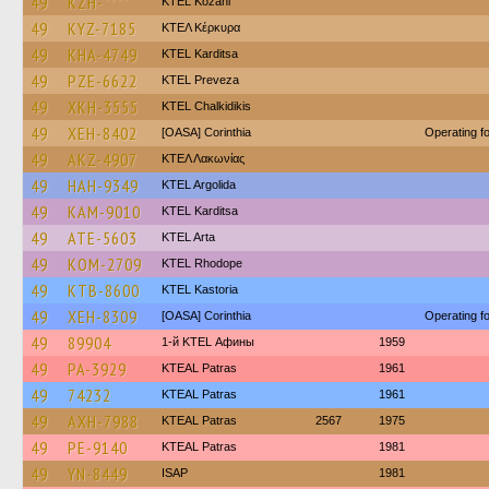
49
KZH-****
ΚΤΕL Kozani
49
KYZ-7185
ΚΤΕΛ Κέρκυρα
49
KHA-4749
ΚΤΕL Karditsa
49
PZE-6622
KTEL Preveza
49
XKH-3555
ΚΤΕL Chalkidikis
49
XEH-8402
[OASA] Corinthia
Operating 
49
AKZ-4907
ΚΤΕΛ Λακωνίας
49
HAH-9349
KTEL Argolida
49
KAM-9010
ΚΤΕL Karditsa
49
ATE-5603
KTEL Arta
49
KOM-2709
KTEL Rhodope
49
KTB-8600
KTEL Kastoria
49
XEH-8309
[OASA] Corinthia
Operating 
49
89904
1-й KTEL Афины
1959
49
PA-3929
KTEAL Patras
1961
49
74232
KTEAL Patras
1961
49
AXH-7988
KTEAL Patras
2567
1975
49
PE-9140
KTEAL Patras
1981
49
YN-8449
ISAP
1981