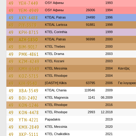
49
YEH-7449
OSY Афины
1993
49
YEM-4949
OSY Афины
26006
1994
49
AXY-4488
KTEAL Patras
24490
1996
49
PIY-3579
KTEAL Larissa
91881
1998
49
KPH-8715
KTEL Corinthia
1999
49
AZH-1830
KTEAL Patras
96998
2000
49
BIM-9017
KTEL Thebes
2000
49
PMK-4861
KTEL Drama
2003
49
KZM-4249
ΚΤΕL Kozani
2003
49
KMH-6549
KTEL Messinia
2004
Καντζας
49
KOZ-5715
KTEL Rhodope
2004
49
KIH-9540
[OASTH] Kilkis
63795
2006
Για λογαρι
49
XBA-3549
KTEAL Chania
119546
2009
49
BOI-2492
ΚΤΕL Magnesia
1141
06.2009
49
KON-1246
KTEL Rhodope
2016
49
KON-4478
KTEL Rhodope
2993
12.2018
49
YTN-4221
Papadakis
2019
49
KMX-2849
KTEL Messinia
2020
49
XKP-5111
ΚΤΕL Chalkidikis
2021