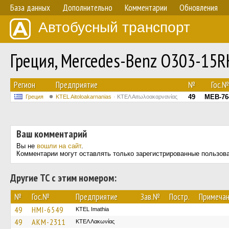
База данных
Дополнительно
Комментарии
Обновления
Автобусный транспорт
Греция, Mercedes-Benz O303-15
Регион
Предприятие
№
Гос.№
49
MEB-76
Греция
KTEL Aitoloakarnanias
ΚΤΕΛ Αιτωλοακαρνανίας
Ваш комментарий
Вы не
вошли на сайт
.
Комментарии могут оставлять только зарегистрированные пользов
Другие ТС с этим номером:
№
Гос.№
Предприятие
Зав.№
Постр.
Примеча
49
HMI-6549
KTEL Imathia
49
AKM-2311
ΚΤΕΛ Λακωνίας