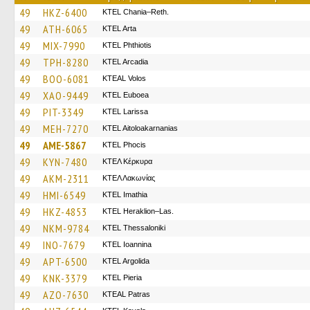
49
HKZ-6400
KTEL Chania–Reth.
49
ATH-6065
KTEL Arta
49
MIX-7990
ΚΤΕL Phthiotis
49
TPH-8280
KTEL Arcadia
49
BOO-6081
KTEAL Volos
49
XAO-9449
ΚΤΕL Euboea
49
PIT-3349
KTEL Larissa
49
MEH-7270
KTEL Aitoloakarnanias
49
AME-5867
ΚΤΕL Phocis
49
KYN-7480
ΚΤΕΛ Κέρκυρα
49
AKM-2311
ΚΤΕΛ Λακωνίας
49
HMI-6549
KTEL Imathia
49
HKZ-4853
KTEL Heraklion–Las.
49
NKM-9784
KTEL Thessaloniki
49
INO-7679
KTEL Ioannina
49
APT-6500
KTEL Argolida
49
KNK-3379
KTEL Pieria
49
AZO-7630
KTEAL Patras