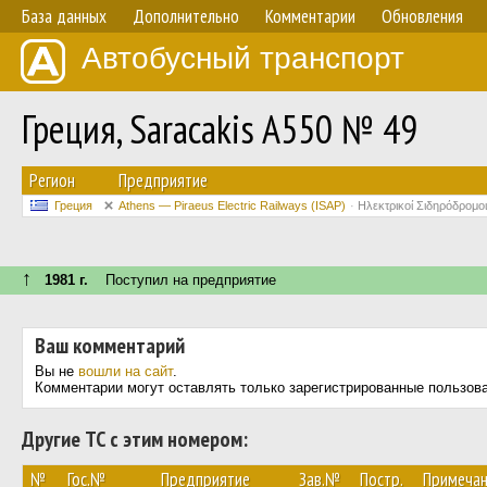
База данных
Дополнительно
Комментарии
Обновления
Автобусный транспорт
Греция, Saracakis A550 № 49
Регион
Предприятие
Греция
Athens — Piraeus Electric Railways (ISAP)
Ηλεκτρικοί Σιδηρόδρομ
↑
1981 г.
Поступил на предприятие
Ваш комментарий
Вы не
вошли на сайт
.
Комментарии могут оставлять только зарегистрированные пользов
Другие ТС с этим номером:
№
Гос.№
Предприятие
Зав.№
Постр.
Примеча