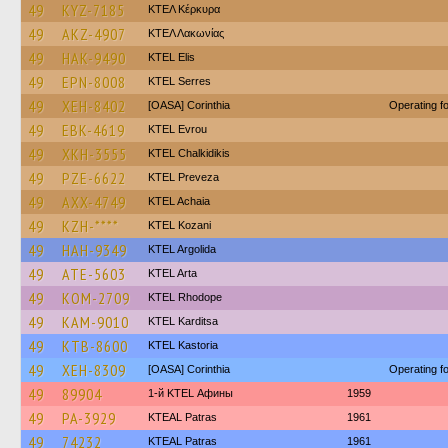
49
KYZ-7185
ΚΤΕΛ Κέρκυρα
49
AKZ-4907
ΚΤΕΛ Λακωνίας
49
HAK-9490
KTEL Elis
49
EPN-8008
KTEL Serres
49
XEH-8402
[OASA] Corinthia
Operating 
49
EBK-4619
KTEL Evrou
49
XKH-3555
ΚΤΕL Chalkidikis
49
PZE-6622
KTEL Preveza
49
AXX-4749
KTEL Achaia
49
KZH-****
ΚΤΕL Kozani
49
HAH-9349
KTEL Argolida
49
ATE-5603
KTEL Arta
49
KOM-2709
KTEL Rhodope
49
KAM-9010
ΚΤΕL Karditsa
49
KTB-8600
KTEL Kastoria
49
XEH-8309
[OASA] Corinthia
Operating 
49
89904
1-й KTEL Афины
1959
49
PA-3929
KTEAL Patras
1961
49
74232
KTEAL Patras
1961