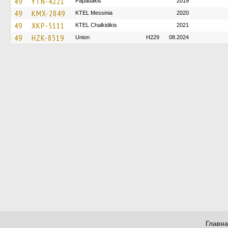
49
YTN-4221
Papadakis
2019
49
KMX-2849
KTEL Messinia
2020
49
XKP-5111
ΚΤΕL Chalkidikis
2021
49
HZK-8519
Union
H229
08.2024
Главн