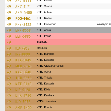
49
AHZ-6544
KTEL Kavala
49
AHZ-4171
KTEL Xanthi
49
AZM-5400
KTEL Achaia
49
POO-4461
ΚΤΕL Rodou
49
PNE-3422
ΚΤΕL Grevenon
Ιδιοκτησία 
49
EPK-8558
KΤΕL Αttika
49
EEH-5885
KTEL Pellas
49
TrainΟSE
49
IEA-4932
Maroulis
49
INZ-8890
KTEL Ioannina
49
KTA-1849
KTEL Kastoria
49
MEB-7646
KTEL Aitoloakarnanias
49
KAZ-1640
KΤΕL Αttika
49
TKH-8636
ΚΤΕL Τrikala
49
KTE-9149
KTEL Kastoria
49
KIB-9128
KTEL Kilkis
49
KHA-4749
ΚΤΕL Karditsa
49
INO-3037
KTEAL Ioannina
49
AME-1400
ΚΤΕL Phocis