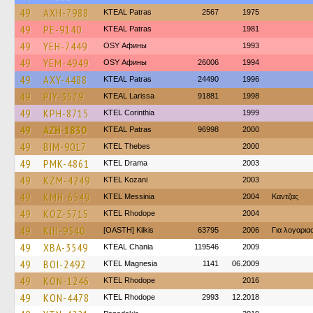
49
AXH-7988
KTEAL Patras
2567
1975
49
PE-9140
KTEAL Patras
1981
49
YEH-7449
OSY Афины
1993
49
YEM-4949
OSY Афины
26006
1994
49
AXY-4488
KTEAL Patras
24490
1996
49
PIY-3579
KTEAL Larissa
91881
1998
49
KPH-8715
KTEL Corinthia
1999
49
AZH-1830
KTEAL Patras
96998
2000
49
BIM-9017
KTEL Thebes
2000
49
PMK-4861
KTEL Drama
2003
49
KZM-4249
ΚΤΕL Kozani
2003
49
KMH-6549
KTEL Messinia
2004
Καντζας
49
KOZ-5715
KTEL Rhodope
2004
49
KIH-9540
[OASTH] Kilkis
63795
2006
Για λογαρι
49
XBA-3549
KTEAL Chania
119546
2009
49
BOI-2492
ΚΤΕL Magnesia
1141
06.2009
49
KON-1246
KTEL Rhodope
2016
49
KON-4478
KTEL Rhodope
2993
12.2018