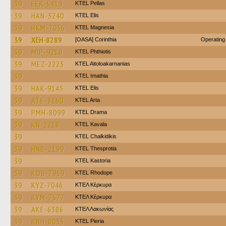
39
EEK-6419
KTEL Pellas
39
HAN-3240
KTEL Elis
39
HKM-7056
ΚΤΕL Magnesia
39
XEH-8289
[OASA] Corinthia
Operating
39
MIP-9210
ΚΤΕL Phthiotis
39
MEZ-2223
KTEL Aitoloakarnanias
39
KTEL Imathia
39
HAK-9145
KTEL Elis
39
ATE-3160
KTEL Arta
39
PMH-8099
KTEL Drama
39
KN-2218
KTEL Kavala
39
ΚΤΕL Chalkidikis
39
HNB-2199
KTEL Thesprotia
39
KTEL Kastoria
39
KOB-7969
KTEL Rhodope
39
KYZ-7046
ΚΤΕΛ Κέρκυρα
39
KYM-7577
ΚΤΕΛ Κέρκυρα
39
AKE-6386
ΚΤΕΛ Λακωνίας
39
KNH-8035
KTEL Pieria