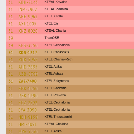
31
KBH-2143
KTEAL Kavalas
31
INM-2902
KTEAL Ioannina
31
AHE-9962
KTEL Xanthi
31
AXI-1005
KTEL Elis
31
XNZ-8020
KTEAL Chania
39
TrainΟSE
39
KEB-3550
KTEL Cephalonia
31
XKN-1217
ΚΤΕL Chalkidikis
31
XNK-5957
KTEL Chania–Reth.
31
AHE-7895
KΤΕL Αttika
31
AZB-6792
KTEL Achaia
31
ZAZ-7490
KTEL Zakynthos
31
KPK-1650
KTEL Corinthia
31
PZK-1390
KTEL Preveza
31
KEZ-2592
KTEL Cephalonia
31
EYA-3090
KTEL Cephalonia
31
NEH-9159
KTEL Thessaloniki
31
HMI-4091
KTEAL Chalkida
31
MYA-5530
KΤΕL Αttika