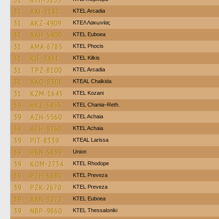
31
AXI-2131
KTEL Arcadia
31
AKZ-4909
ΚΤΕΛ Λακωνίας
31
XAH-5400
ΚΤΕL Euboea
31
AMA-6785
ΚΤΕL Phocis
31
KIE-2431
KTEL Kilkis
31
TPZ-8100
KTEL Arcadia
31
XAO-8308
KTEAL Chalkida
31
KZM-1645
ΚΤΕL Kozani
39
HKZ-5455
KTEL Chania–Reth.
39
AZH-5560
KTEL Achaia
39
AZH-9260
KTEL Achaia
39
PIT-8339
KTEAL Larissa
39
HKN-5839
Union
39
KOM-2734
KTEL Rhodope
39
PZH-6880
KTEL Preveza
39
PZK-2670
KTEL Preveza
39
XAN-3272
ΚΤΕL Euboea
39
NBP-9860
KTEL Thessaloniki