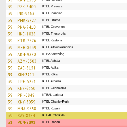
39
PZK-5400
KTEL Preveza
39
INK-9363
KTEL Ioannina
39
PMK-5727
KTEL Drama
39
PNA-7410
ΚΤΕL Grevenon
39
HNE-1028
KTEL Thesprotia
39
KTB-7576
KTEL Kastoria
39
MEH-8639
KTEL Aitoloakarnanias
39
AKH-9270
ΚΤΕΛ Λακωνίας
39
AZM-5303
KTEL Achaia
39
ZAE-8151
KΤΕL Αttika
39
KIH-2211
KTEL Kilkis
39
TPE-5251
KTEL Arcadia
39
KEZ-6550
KTEL Cephalonia
39
PPI-6849
KTEAL Larissa
39
XNY-3039
KTEL Chania–Reth.
39
MNA-9558
ΚΤΕL Kozani
39
XAY-8384
KTEAL Chalkida
31
PON-9091
ΚΤΕL Rodou