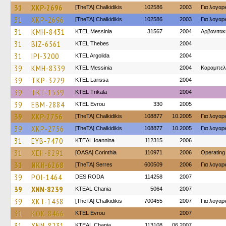
31
XKP-2696
[TheTA] Chalkidikis
102586
2003
Για λογα
31
XKP-2696
[TheTA] Chalkidikis
102586
2003
Για λογα
31
KMH-8431
KTEL Messinia
31567
2004
Αρβανιτακ
31
BIZ-6561
KTEL Thebes
2004
31
IPI-3200
KTEL Argolida
2004
39
KMH-8339
KTEL Messinia
2004
Καραμπελ
39
TKP-3229
KTEL Larissa
2004
39
TKT-1539
ΚΤΕL Τrikala
2004
39
EBM-2884
KTEL Evrou
330
2005
39
XKP-2756
[TheTA] Chalkidikis
108877
10.2005
Για λογα
39
XKP-2756
[TheTA] Chalkidikis
108877
10.2005
Για λογα
31
EYB-7470
KTEAL Ioannina
112315
2006
31
XEH-8291
[OASA] Corinthia
110971
2006
Operating
31
NKH-6268
[TheTA] Serres
600509
2006
Για λογα
39
POI-1464
DES RODA
114258
2007
39
XNN-8239
KTEAL Chania
5064
2007
39
XKT-1438
[TheTA] Chalkidikis
700455
2007
Για λογα
31
KOK-8466
KTEL Evrou
2007
31
XNN-8231
KTEAL Chania
113108
06.2007