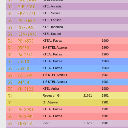
39
MIB-7010
KTEL Arcadia
39
EPZ-5771
KTEL Serres
39
PIP-8680
KTEL Larissa
39
INZ-5920
KTEL Ioannina
39
KZM-1945
ΚΤΕL Kozani
31
PB-4536
KTEAL Patras
1960
31
93930
1-й KTEL Афины
1960
39
PA-7741
KTEAL Patras
1960
31
73910
KTEAL Patras
1960
39
73848
KTEAL Patras
1960
39
YZ-7291
1-й KTEL Афины
1961
39
94754
1-й KTEL Афины
1961
39
YN-5122
KΤΕL Αttika
1980
31
Research Gr
21631
1981
39
(1) Афины
1981
31
PE-8983
KTEAL Patras
1981
39
PE-8991
KTEAL Patras
1981
31
YN-8431
ISAP
21631
1981