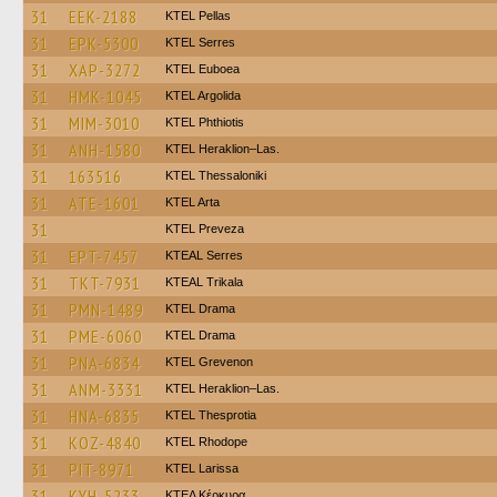
31
EEK-2188
KTEL Pellas
31
EPK-5300
KTEL Serres
31
XAP-3272
ΚΤΕL Euboea
31
HMK-1045
KTEL Argolida
31
MIM-3010
ΚΤΕL Phthiotis
31
ANH-1580
KTEL Heraklion–Las.
31
163516
KTEL Thessaloniki
31
ATE-1601
KTEL Arta
31
KTEL Preveza
31
EPT-7457
KTEAL Serres
31
TKT-7931
KTEAL Trikala
31
PMN-1489
KTEL Drama
31
PME-6060
KTEL Drama
31
PNA-6834
ΚΤΕL Grevenon
31
ANM-3331
KTEL Heraklion–Las.
31
HNA-6835
KTEL Thesprotia
31
KOZ-4840
KTEL Rhodope
31
PIT-8971
KTEL Larissa
31
KYH-5233
ΚΤΕΛ Κέρκυρα