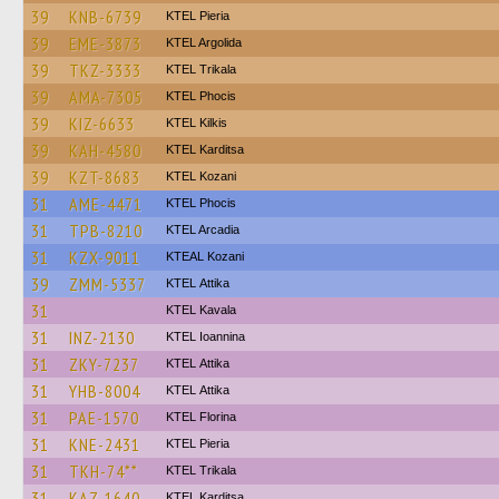
39
KNB-6739
KTEL Pieria
39
EME-3873
KTEL Argolida
39
TKZ-3333
ΚΤΕL Τrikala
39
AMA-7305
ΚΤΕL Phocis
39
KIZ-6633
KTEL Kilkis
39
KAH-4580
ΚΤΕL Karditsa
39
KZT-8683
ΚΤΕL Kozani
31
AME-4471
ΚΤΕL Phocis
31
TPB-8210
KTEL Arcadia
31
KZX-9011
KTEAL Kozani
39
ZMM-5337
KΤΕL Αttika
31
KTEL Kavala
31
INZ-2130
KTEL Ioannina
31
ZKY-7237
KΤΕL Αttika
31
YHB-8004
KΤΕL Αttika
31
PAE-1570
KTEL Florina
31
KNE-2431
KTEL Pieria
31
TKH-74**
ΚΤΕL Τrikala
31
KAZ-1640
ΚΤΕL Karditsa