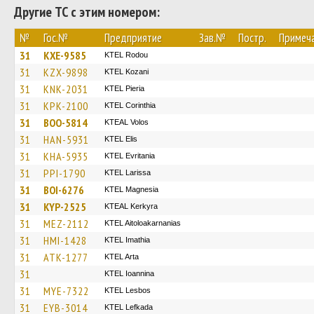
Другие ТС с этим номером:
№
Гос.№
Предприятие
Зав.№
Постр.
Примеч
31
KXE-9585
ΚΤΕL Rodou
31
KZX-9898
ΚΤΕL Kozani
31
KNK-2031
KTEL Pieria
31
KPK-2100
KTEL Corinthia
31
BOO-5814
KTEAL Volos
31
HAN-5931
KTEL Elis
31
KHA-5935
ΚΤΕL Evritania
31
PPI-1790
KTEL Larissa
31
BOI-6276
ΚΤΕL Magnesia
31
KYP-2525
KTEAL Kerkyra
31
MEZ-2112
KTEL Aitoloakarnanias
31
HMI-1428
KTEL Imathia
31
ATK-1277
KTEL Arta
31
KTEL Ioannina
31
MYE-7322
KTEL Lesbos
31
EYB-3014
KTEL Lefkada