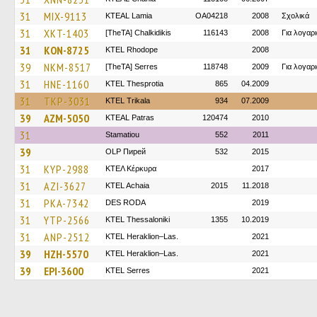
31
MIX-9113
KTEAL Lamia
OA04218
2008
Σχολικά
31
XKT-1403
[TheTA] Chalkidikis
116143
2008
Για λογα
31
KON-8725
KTEL Rhodope
2008
39
NKM-8517
[TheTA] Serres
118748
2009
Για λογα
31
HNE-1160
KTEL Thesprotia
865
04.2009
31
TKP-3031
ΚΤΕL Τrikala
934
07.2009
39
AZM-5050
KTEAL Patras
120474
2010
31
Stamatiou
552
2011
39
OLP Пирей
532
2015
31
KYP-2988
ΚΤΕΛ Κέρκυρα
2017
31
AZI-3627
KTEL Achaia
2015
11.2018
31
PKA-7342
DES RODA
2019
31
YTP-2566
KTEL Thessaloniki
1355
10.2019
31
ANP-2512
KTEL Heraklion–Las.
2021
39
HZH-5570
KTEL Heraklion–Las.
2021
39
EPI-3600
KTEL Serres
2021