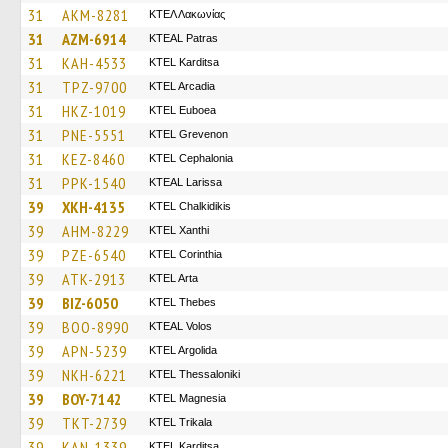
31
AKM-8281
ΚΤΕΛ Λακωνίας
31
AZM-6914
KTEAL Patras
31
KAH-4533
ΚΤΕL Karditsa
31
TPZ-9700
KTEL Arcadia
31
HKZ-1019
ΚΤΕL Euboea
31
PNE-5551
ΚΤΕL Grevenon
31
KEZ-8460
KTEL Cephalonia
31
PPK-1540
KTEAL Larissa
39
XKH-4135
ΚΤΕL Chalkidikis
39
AHM-8229
KTEL Xanthi
39
PZE-6540
KTEL Corinthia
39
ATK-2913
KTEL Arta
39
BIZ-6050
KTEL Thebes
39
BOO-8990
KTEAL Volos
39
APN-5239
KTEL Argolida
39
NKH-6221
KTEL Thessaloniki
39
BOY-7142
ΚΤΕL Magnesia
39
TKT-2739
ΚΤΕL Τrikala
39
KAN-1339
ΚΤΕL Karditsa