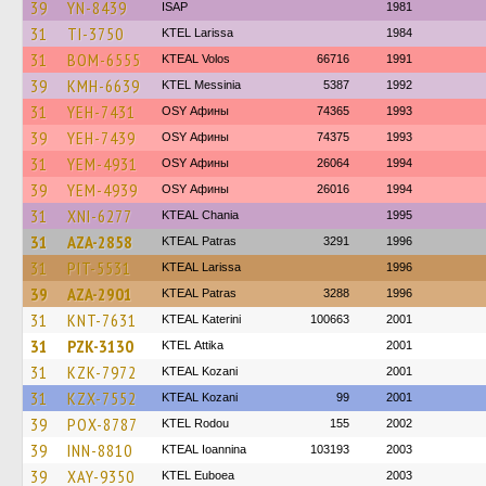
39
YN-8439
ISAP
1981
31
TI-3750
KTEL Larissa
1984
31
BOM-6555
KTEAL Volos
66716
1991
39
KMH-6639
KTEL Messinia
5387
1992
31
YEH-7431
OSY Афины
74365
1993
39
YEH-7439
OSY Афины
74375
1993
31
YEM-4931
OSY Афины
26064
1994
39
YEM-4939
OSY Афины
26016
1994
31
XNI-6277
KTEAL Chania
1995
31
AZA-2858
KTEAL Patras
3291
1996
31
PIT-5531
KTEAL Larissa
1996
39
AZA-2901
KTEAL Patras
3288
1996
31
KNT-7631
KTEAL Katerini
100663
2001
31
PZK-3130
KΤΕL Αttika
2001
31
KZK-7972
KTEAL Kozani
2001
31
KZX-7552
KTEAL Kozani
99
2001
39
POX-8787
ΚΤΕL Rodou
155
2002
39
INN-8810
KTEAL Ioannina
103193
2003
39
XAY-9350
ΚΤΕL Euboea
2003