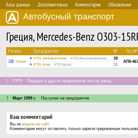
База данных
Дополнительно
Комментарии
Обновления
Автобусный транспорт
Греция, Mercedes-Benz O303-15
Регион
Предприятие
№
Гос.№
39
KTEL Aitoloakarnanias
ΚΤΕΛ Αιτωλοακαρνανίας
ATB-46
Греция
31
KTEL Artas
ΚΤΕΛ Άρτας
↑
????
Передан в другое предприятие или на завод
↑
Март 1999 г.
Поступил на предприятие
Ваш комментарий
Вы не
вошли на сайт
.
Комментарии могут оставлять только зарегистрированные пользов