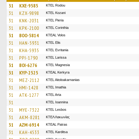
31
KXE-9585
ΚΤΕL Rodou
31
KZX-9898
ΚΤΕL Kozani
31
KNK-2031
KTEL Pieria
31
KPK-2100
KTEL Corinthia
31
BOO-5814
KTEAL Volos
31
HAN-5931
KTEL Elis
31
KHA-5935
ΚΤΕL Evritania
31
PPI-1790
KTEL Larissa
31
BOI-6276
ΚΤΕL Magnesia
31
KYP-2525
KTEAL Kerkyra
31
MEZ-2112
KTEL Aitoloakarnanias
31
HMI-1428
KTEL Imathia
31
ATK-1277
KTEL Arta
31
KTEL Ioannina
31
MYE-7322
KTEL Lesbos
31
AKM-8281
ΚΤΕΛ Λακωνίας
31
AZM-6914
KTEAL Patras
31
KAH-4533
ΚΤΕL Karditsa