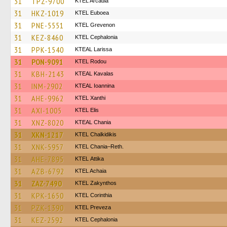
31
TPZ-9700
KTEL Arcadia
31
HKZ-1019
ΚΤΕL Euboea
31
PNE-5551
ΚΤΕL Grevenon
31
KEZ-8460
KTEL Cephalonia
31
PPK-1540
KTEAL Larissa
31
PON-9091
ΚΤΕL Rodou
31
KBH-2143
KTEAL Kavalas
31
INM-2902
KTEAL Ioannina
31
AHE-9962
KTEL Xanthi
31
AXI-1005
KTEL Elis
31
XNZ-8020
KTEAL Chania
31
XKN-1217
ΚΤΕL Chalkidikis
31
XNK-5957
KTEL Chania–Reth.
31
AHE-7895
KΤΕL Αttika
31
AZB-6792
KTEL Achaia
31
ZAZ-7490
KTEL Zakynthos
31
KPK-1650
KTEL Corinthia
31
PZK-1390
KTEL Preveza
31
KEZ-2592
KTEL Cephalonia