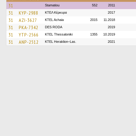
31
Stamatiou
552
2011
31
KYP-2988
ΚΤΕΛ Κέρκυρα
2017
31
AZI-3627
KTEL Achaia
2015
11.2018
31
PKA-7342
DES RODA
2019
31
YTP-2566
KTEL Thessaloniki
1355
10.2019
31
ANP-2512
KTEL Heraklion–Las.
2021