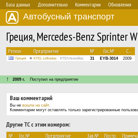
База данных
Дополнительно
Комментарии
Обновления
Автобусный транспорт
Греция, Mercedes-Benz Sprinter
Регион
Предприятие
№
Гос.№
С...
31
EYB-3014
2009
Греция
KTEL Lefkadas
ΚΤΕΛ Λευκάδας
↑
2009 г.
Поступил на предприятие
Ваш комментарий
Вы не
вошли на сайт
.
Комментарии могут оставлять только зарегистрированные пользов
Другие ТС с этим номером:
№
Гос.№
Предприятие
Зав.№
Постр.
Примеч