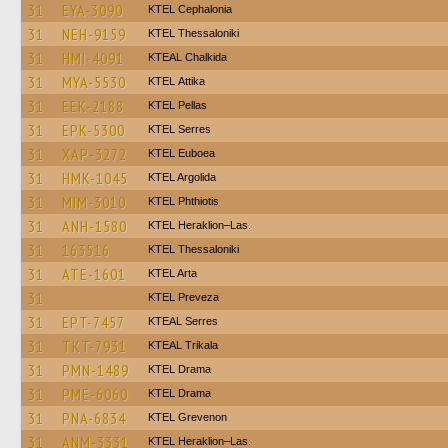
31
EYA-3090
KTEL Cephalonia
31
NEH-9159
KTEL Thessaloniki
31
HMI-4091
KTEAL Chalkida
31
MYA-5530
KΤΕL Αttika
31
EEK-2188
KTEL Pellas
31
EPK-5300
KTEL Serres
31
XAP-3272
ΚΤΕL Euboea
31
HMK-1045
KTEL Argolida
31
MIM-3010
ΚΤΕL Phthiotis
31
ANH-1580
KTEL Heraklion–Las.
31
163516
KTEL Thessaloniki
31
ATE-1601
KTEL Arta
31
KTEL Preveza
31
EPT-7457
KTEAL Serres
31
TKT-7931
KTEAL Trikala
31
PMN-1489
KTEL Drama
31
PME-6060
KTEL Drama
31
PNA-6834
ΚΤΕL Grevenon
31
ANM-3331
KTEL Heraklion–Las.