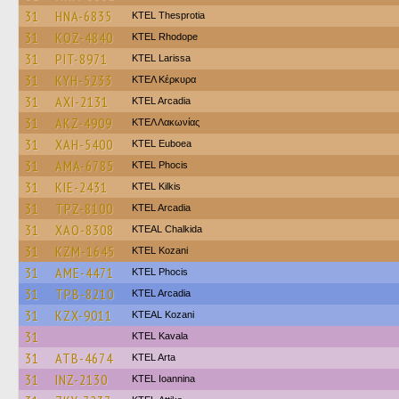
31
HNA-6835
KTEL Thesprotia
31
KOZ-4840
KTEL Rhodope
31
PIT-8971
KTEL Larissa
31
KYH-5233
ΚΤΕΛ Κέρκυρα
31
AXI-2131
KTEL Arcadia
31
AKZ-4909
ΚΤΕΛ Λακωνίας
31
XAH-5400
ΚΤΕL Euboea
31
AMA-6785
ΚΤΕL Phocis
31
KIE-2431
KTEL Kilkis
31
TPZ-8100
KTEL Arcadia
31
XAO-8308
KTEAL Chalkida
31
KZM-1645
ΚΤΕL Kozani
31
AME-4471
ΚΤΕL Phocis
31
TPB-8210
KTEL Arcadia
31
KZX-9011
KTEAL Kozani
31
KTEL Kavala
31
ATB-4674
KTEL Arta
31
INZ-2130
KTEL Ioannina