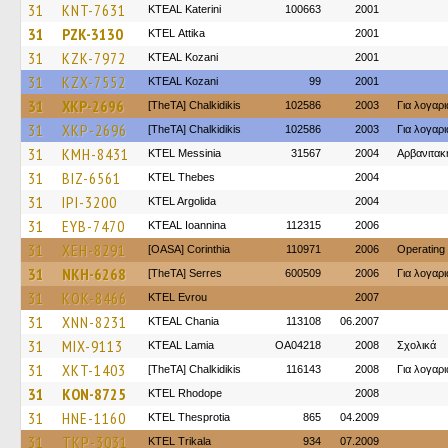
31
KNT-7631
KTEAL Katerini
100663
2001
31
PZK-3130
KΤΕL Αttika
2001
31
KZK-7972
KTEAL Kozani
2001
31
KZX-7552
KTEAL Kozani
99
2001
31
XKP-2696
[TheTA] Chalkidikis
102586
2003
Για λογαρ
31
XKP-2696
[TheTA] Chalkidikis
102586
2003
Για λογαρ
31
KMH-8431
KTEL Messinia
31567
2004
Αρβανιτακ
31
BIZ-6561
KTEL Thebes
2004
31
IPI-3200
KTEL Argolida
2004
31
EYB-7470
KTEAL Ioannina
112315
2006
31
XEH-8291
[OASA] Corinthia
110971
2006
Operating
31
NKH-6268
[TheTA] Serres
600509
2006
Για λογαρ
31
KOK-8466
KTEL Evrou
2007
31
XNN-8231
KTEAL Chania
113108
06.2007
31
MIX-9113
KTEAL Lamia
OA04218
2008
Σχολικά
31
XKT-1403
[TheTA] Chalkidikis
116143
2008
Για λογαρ
31
KON-8725
KTEL Rhodope
2008
31
HNE-1160
KTEL Thesprotia
865
04.2009
31
TKP-3031
ΚΤΕL Τrikala
934
07.2009