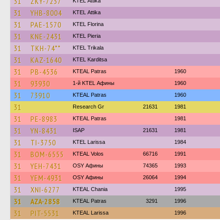
31
ZKY-7237
KΤΕL Αttika
31
YHB-8004
KΤΕL Αttika
31
PAE-1570
KTEL Florina
31
KNE-2431
KTEL Pieria
31
TKH-74**
ΚΤΕL Τrikala
31
KAZ-1640
ΚΤΕL Karditsa
31
PB-4536
KTEAL Patras
1960
31
93930
1-й KTEL Афины
1960
31
73910
KTEAL Patras
1960
31
Research Gr
21631
1981
31
PE-8983
KTEAL Patras
1981
31
YN-8431
ISAP
21631
1981
31
TI-3750
KTEL Larissa
1984
31
BOM-6555
KTEAL Volos
66716
1991
31
YEH-7431
OSY Афины
74365
1993
31
YEM-4931
OSY Афины
26064
1994
31
XNI-6277
KTEAL Chania
1995
31
AZA-2858
KTEAL Patras
3291
1996
31
PIT-5531
KTEAL Larissa
1996