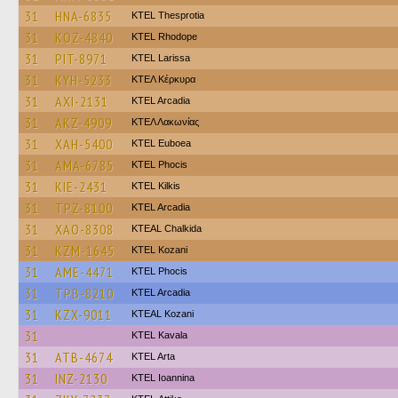
31
HNA-6835
KTEL Thesprotia
31
KOZ-4840
KTEL Rhodope
31
PIT-8971
KTEL Larissa
31
KYH-5233
ΚΤΕΛ Κέρκυρα
31
AXI-2131
KTEL Arcadia
31
AKZ-4909
ΚΤΕΛ Λακωνίας
31
XAH-5400
ΚΤΕL Euboea
31
AMA-6785
ΚΤΕL Phocis
31
KIE-2431
KTEL Kilkis
31
TPZ-8100
KTEL Arcadia
31
XAO-8308
KTEAL Chalkida
31
KZM-1645
ΚΤΕL Kozani
31
AME-4471
ΚΤΕL Phocis
31
TPB-8210
KTEL Arcadia
31
KZX-9011
KTEAL Kozani
31
KTEL Kavala
31
ATB-4674
KTEL Arta
31
INZ-2130
KTEL Ioannina