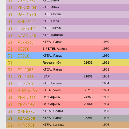
31
ZKY-7237
KΤΕL Αttika
31
YHB-8004
KΤΕL Αttika
31
PAE-1570
KTEL Florina
31
KNE-2431
KTEL Pieria
31
TKH-74**
ΚΤΕL Τrikala
31
KAZ-1640
ΚΤΕL Karditsa
31
PB-4536
KTEAL Patras
1960
31
93930
1-й KTEL Афины
1960
31
73910
KTEAL Patras
1960
31
Research Gr
21631
1981
31
PE-8983
KTEAL Patras
1981
31
YN-8431
ISAP
21631
1981
31
TI-3750
KTEL Larissa
1984
31
BOM-6555
KTEAL Volos
66716
1991
31
YEH-7431
OSY Афины
74365
1993
31
YEM-4931
OSY Афины
26064
1994
31
XNI-6277
KTEAL Chania
1995
31
AZA-2858
KTEAL Patras
3291
1996
31
PIT-5531
KTEAL Larissa
1996