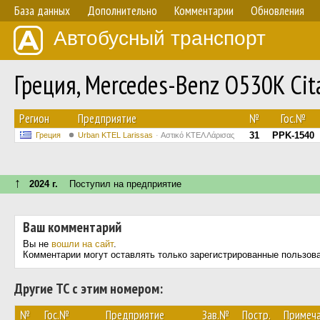
База данных
Дополнительно
Комментарии
Обновления
Автобусный транспорт
Греция, Mercedes-Benz O530K Cit
Регион
Предприятие
№
Гос.№
31
PPK-1540
Греция
Urban KTEL Larissas
Αστικό ΚΤΕΛ Λάρισας
↑
2024 г.
Поступил на предприятие
Ваш комментарий
Вы не
вошли на сайт
.
Комментарии могут оставлять только зарегистрированные пользов
Другие ТС с этим номером:
№
Гос.№
Предприятие
Зав.№
Постр.
Примеч