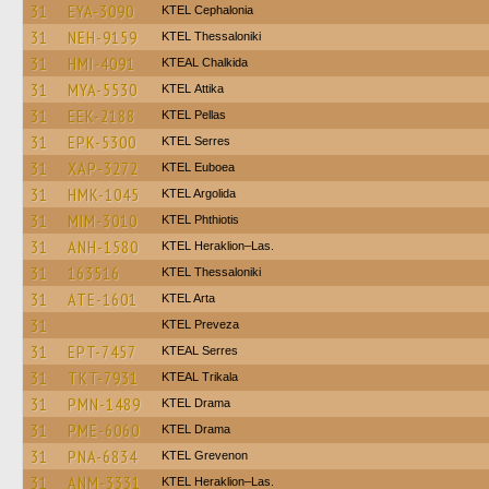
31
EYA-3090
KTEL Cephalonia
31
NEH-9159
KTEL Thessaloniki
31
HMI-4091
KTEAL Chalkida
31
MYA-5530
KΤΕL Αttika
31
EEK-2188
KTEL Pellas
31
EPK-5300
KTEL Serres
31
XAP-3272
ΚΤΕL Euboea
31
HMK-1045
KTEL Argolida
31
MIM-3010
ΚΤΕL Phthiotis
31
ANH-1580
KTEL Heraklion–Las.
31
163516
KTEL Thessaloniki
31
ATE-1601
KTEL Arta
31
KTEL Preveza
31
EPT-7457
KTEAL Serres
31
TKT-7931
KTEAL Trikala
31
PMN-1489
KTEL Drama
31
PME-6060
KTEL Drama
31
PNA-6834
ΚΤΕL Grevenon
31
ANM-3331
KTEL Heraklion–Las.