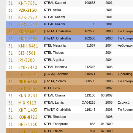
31
KNT-7631
KTEAL Katerini
100663
2001
31
PZK-3130
KΤΕL Αttika
2001
31
KZK-7972
KTEAL Kozani
2001
31
KZX-7552
KTEAL Kozani
99
2001
31
XKP-2696
[TheTA] Chalkidikis
102586
2003
Για λογαρ
31
XKP-2696
[TheTA] Chalkidikis
102586
2003
Για λογαρ
31
KMH-8431
KTEL Messinia
31567
2004
Αρβανιτακ
31
BIZ-6561
KTEL Thebes
2004
31
IPI-3200
KTEL Argolida
2004
31
EYB-7470
KTEAL Ioannina
112315
2006
31
XEH-8291
[OASA] Corinthia
110971
2006
Operating
31
NKH-6268
[TheTA] Serres
600509
2006
Για λογαρ
31
KOK-8466
KTEL Evrou
2007
31
XNN-8231
KTEAL Chania
113108
06.2007
31
MIX-9113
KTEAL Lamia
OA04218
2008
Σχολικά
31
XKT-1403
[TheTA] Chalkidikis
116143
2008
Για λογαρ
31
KON-8725
KTEL Rhodope
2008
31
HNE-1160
KTEL Thesprotia
865
04.2009
31
TKP-3031
ΚΤΕL Τrikala
934
07.2009