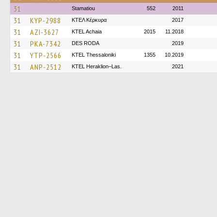
31
Stamatiou
552
2011
31
KYP-2988
ΚΤΕΛ Κέρκυρα
2017
31
AZI-3627
KTEL Achaia
2015
11.2018
31
PKA-7342
DES RODA
2019
31
YTP-2566
KTEL Thessaloniki
1355
10.2019
31
ANP-2512
KTEL Heraklion–Las.
2021