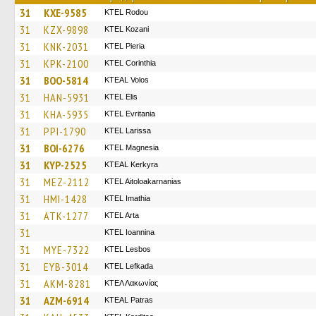
31
KXE-9585
ΚΤΕL Rodou
31
KZX-9898
ΚΤΕL Kozani
31
KNK-2031
KTEL Pieria
31
KPK-2100
KTEL Corinthia
31
BOO-5814
KTEAL Volos
31
HAN-5931
KTEL Elis
31
KHA-5935
ΚΤΕL Evritania
31
PPI-1790
KTEL Larissa
31
BOI-6276
ΚΤΕL Magnesia
31
KYP-2525
KTEAL Kerkyra
31
MEZ-2112
KTEL Aitoloakarnanias
31
HMI-1428
KTEL Imathia
31
ATK-1277
KTEL Arta
31
KTEL Ioannina
31
MYE-7322
KTEL Lesbos
31
EYB-3014
KTEL Lefkada
31
AKM-8281
ΚΤΕΛ Λακωνίας
31
AZM-6914
KTEAL Patras