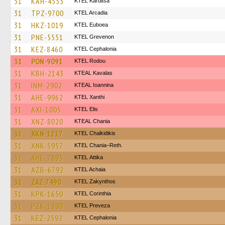
31
KAH-4533
ΚΤΕL Karditsa
31
TPZ-9700
KTEL Arcadia
31
HKZ-1019
ΚΤΕL Euboea
31
PNE-5551
ΚΤΕL Grevenon
31
KEZ-8460
KTEL Cephalonia
31
PON-9091
ΚΤΕL Rodou
31
KBH-2143
KTEAL Kavalas
31
INM-2902
KTEAL Ioannina
31
AHE-9962
KTEL Xanthi
31
AXI-1005
KTEL Elis
31
XNZ-8020
KTEAL Chania
31
XKN-1217
ΚΤΕL Chalkidikis
31
XNK-5957
KTEL Chania–Reth.
31
AHE-7895
KΤΕL Αttika
31
AZB-6792
KTEL Achaia
31
ZAZ-7490
KTEL Zakynthos
31
KPK-1650
KTEL Corinthia
31
PZK-1390
KTEL Preveza
31
KEZ-2592
KTEL Cephalonia