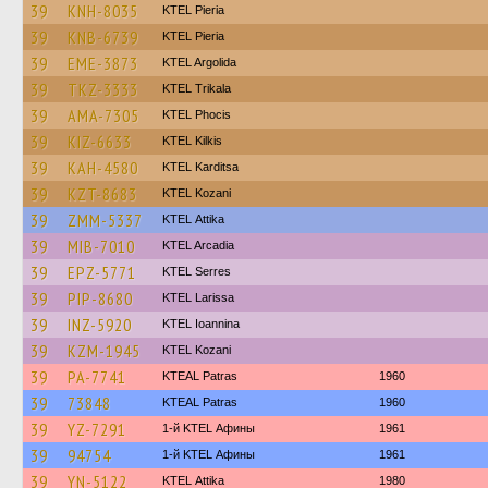
39
KNH-8035
KTEL Pieria
39
KNB-6739
KTEL Pieria
39
EME-3873
KTEL Argolida
39
TKZ-3333
ΚΤΕL Τrikala
39
AMA-7305
ΚΤΕL Phocis
39
KIZ-6633
KTEL Kilkis
39
KAH-4580
ΚΤΕL Karditsa
39
KZT-8683
ΚΤΕL Kozani
39
ZMM-5337
KΤΕL Αttika
39
MIB-7010
KTEL Arcadia
39
EPZ-5771
KTEL Serres
39
PIP-8680
KTEL Larissa
39
INZ-5920
KTEL Ioannina
39
KZM-1945
ΚΤΕL Kozani
39
PA-7741
KTEAL Patras
1960
39
73848
KTEAL Patras
1960
39
YZ-7291
1-й KTEL Афины
1961
39
94754
1-й KTEL Афины
1961
39
YN-5122
KΤΕL Αttika
1980