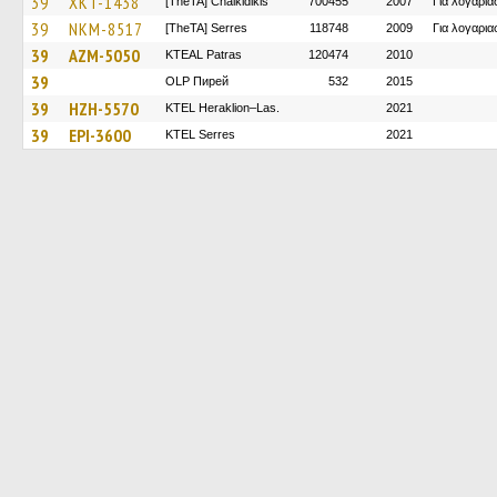
39
XKT-1438
[TheTA] Chalkidikis
700455
2007
Για λογαρι
39
NKM-8517
[TheTA] Serres
118748
2009
Για λογαρι
39
AZM-5050
KTEAL Patras
120474
2010
39
OLP Пирей
532
2015
39
HZH-5570
KTEL Heraklion–Las.
2021
39
EPI-3600
KTEL Serres
2021