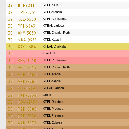
39
KIH-2211
KTEL Kilkis
39
TPE-5251
KTEL Arcadia
39
KEZ-6550
KTEL Cephalonia
39
PPI-6849
KTEAL Larissa
39
XNY-3039
KTEL Chania–Reth.
39
MNA-9558
ΚΤΕL Kozani
39
XAY-8384
KTEAL Chalkida
39
TrainΟSE
39
KEB-3550
KTEL Cephalonia
39
HKZ-5455
KTEL Chania–Reth.
39
AZH-5560
KTEL Achaia
39
AZH-9260
KTEL Achaia
39
PIT-8339
KTEAL Larissa
39
HKN-5839
Union
39
KOM-2734
KTEL Rhodope
39
PZH-6880
KTEL Preveza
39
PZK-2670
KTEL Preveza
39
XAN-3272
ΚΤΕL Euboea