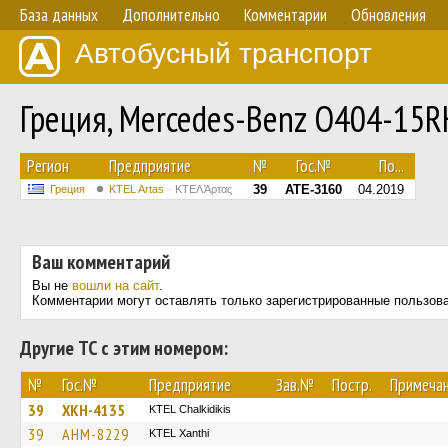
База данных
Дополнительно
Комментарии
Обновления
Автобусный транспорт
Греция, Mercedes-Benz O404-15
Регион
Предприятие
№
Гос.№
По...
39
ATE-3160
04.2019
Греция
KTEL Artas
ΚΤΕΛ Άρτας
Ваш комментарий
Вы не
вошли на сайт
.
Комментарии могут оставлять только зарегистрированные пользов
Другие ТС с этим номером:
№
Гос.№
Предприятие
Зав.№
Постр.
Примеча
39
XKH-4135
ΚΤΕL Chalkidikis
39
AHM-8229
KTEL Xanthi