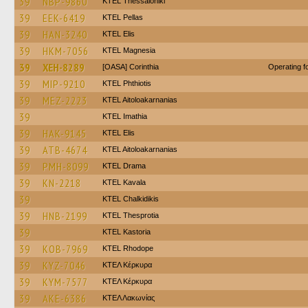
39
NBP-9860
KTEL Thessaloniki
39
EEK-6419
KTEL Pellas
39
HAN-3240
KTEL Elis
39
HKM-7056
ΚΤΕL Magnesia
39
XEH-8289
[OASA] Corinthia
Operating 
39
MIP-9210
ΚΤΕL Phthiotis
39
MEZ-2223
KTEL Aitoloakarnanias
39
KTEL Imathia
39
HAK-9145
KTEL Elis
39
ATB-4674
KTEL Aitoloakarnanias
39
PMH-8099
KTEL Drama
39
KN-2218
KTEL Kavala
39
ΚΤΕL Chalkidikis
39
HNB-2199
KTEL Thesprotia
39
KTEL Kastoria
39
KOB-7969
KTEL Rhodope
39
KYZ-7046
ΚΤΕΛ Κέρκυρα
39
KYM-7577
ΚΤΕΛ Κέρκυρα
39
AKE-6386
ΚΤΕΛ Λακωνίας