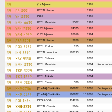
39
(1) Афины
1981
39
PE-8991
KTEAL Patras
1981
39
YN-8439
ISAP
1981
39
KMH-6639
KTEL Messinia
5387
1992
39
YEH-7439
OSY Афины
74375
1993
39
YEM-4939
OSY Афины
26016
1994
39
AZA-2901
KTEAL Patras
3288
1996
39
POX-8787
ΚΤΕL Rodou
155
2002
39
INN-8810
KTEAL Ioannina
103193
2003
39
XAY-9350
ΚΤΕL Euboea
2003
39
KMH-8339
KTEL Messinia
2004
Καραμπελα
39
TKP-3229
KTEL Larissa
2004
39
TKT-1539
ΚΤΕL Τrikala
2004
39
EBM-2884
KTEL Evrou
330
2005
39
XKP-2756
[TheTA] Chalkidikis
108877
10.2005
Για λογαρι
39
XKP-2756
[TheTA] Chalkidikis
108877
10.2005
Για λογαρι
39
POI-1464
DES RODA
114258
2007
39
XNN-8239
KTEAL Chania
5064
2007