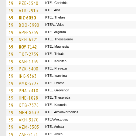
39
PZE-6540
KTEL Corinthia
39
ATK-2913
KTEL Arta
39
BIZ-6050
KTEL Thebes
39
BOO-8990
KTEAL Volos
39
APN-5239
KTEL Argolida
39
NKH-6221
KTEL Thessaloniki
39
BOY-7142
ΚΤΕL Magnesia
39
TKT-2739
ΚΤΕL Τrikala
39
KAN-1339
ΚΤΕL Karditsa
39
PZK-5400
KTEL Preveza
39
INK-9363
KTEL Ioannina
39
PMK-5727
KTEL Drama
39
PNA-7410
ΚΤΕL Grevenon
39
HNE-1028
KTEL Thesprotia
39
KTB-7576
KTEL Kastoria
39
MEH-8639
KTEL Aitoloakarnanias
39
AKH-9270
ΚΤΕΛ Λακωνίας
39
AZM-5303
KTEL Achaia
39
ZAE-8151
KΤΕL Αttika